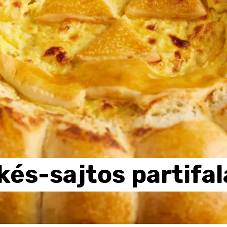
kés-sajtos
partifal