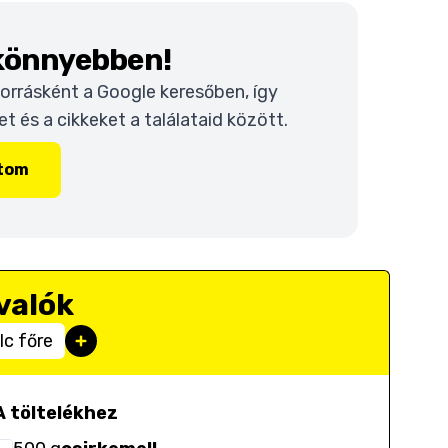
 könnyebben!
 forrásként a Google keresőben, így
 és a cikkeket a találataid között.
ítom
valók
lc főre
A töltelékhez