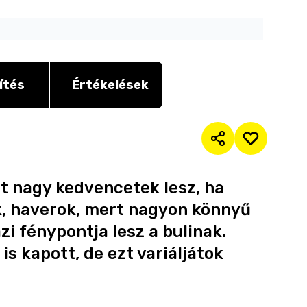
ítés
Értékelések
at nagy kedvencetek lesz, ha
k, haverok, mert nagyon könnyű
zi fénypontja lesz a bulinak.
is kapott, de ezt variáljátok