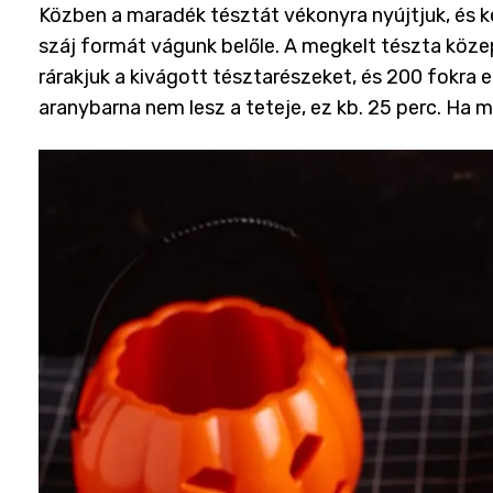
Közben a maradék tésztát vékonyra nyújtjuk, és 
száj formát vágunk belőle. A megkelt tészta köze
rárakjuk a kivágott tésztarészeket, és 200 fokra 
aranybarna nem lesz a teteje, ez kb. 25 perc. Ha m