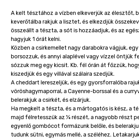
A kelt tésztához a vízben elkeverjük az élesztőt, be
keverőtálba rakjuk a lisztet, és elkezdjük összeke
összeállt a tészta, a sót is hozzáadjuk, és az egé
hagyjuk 1 órát kelni.
Közben a csirkemellet nagy darabokra vágjuk, egy 
borsozzuk, és annyi alaplével vagy vízzel öntjük fe
sózzuk meg egy kicsit. Kb. fél órán át főzzük, hog
kiszedjük és egy villával szálaira szedjük.
A cheddart lereszeljük, és egy gyorsforralóba raju
vöröshagymaporral, a Cayenne-borssal és a curryv
belerakjuk a csirkét, és elzárjuk.
Ha megkelt a tészta, és a mártogatós is kész, a té
majd félretesszük az ¼ részét, a nagyobb részt p
egyenlő gombócot formázunk belőle, és belerakjuk
tudunk sütni, egymás mellé, a széléhez. Letakarjuk,