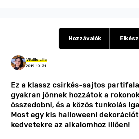
Hozzávalók
Elkész
Vitális
Lilla
2019. 10. 31.
Ez a klassz csirkés-sajtos partifal
gyakran jönnek hozzátok a rokono
összedobni, és a közös tunkolás iga
Most egy kis halloweeni dekorációt 
kedvetekre az alkalomhoz illően!