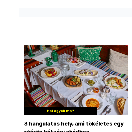
Hol egyek ma?
3 hangulatos hely, ami tökéletes egy
ráérős hétvégi ebédhez