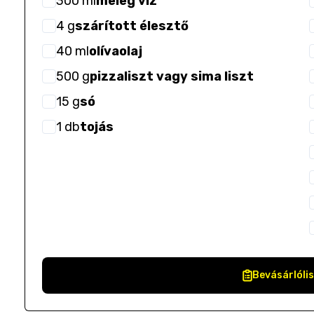
300
ml
meleg víz
4
g
szárított élesztő
40
ml
olívaolaj
500
g
pizzaliszt vagy sima liszt
15
g
só
1
db
tojás
Bevásárlóli