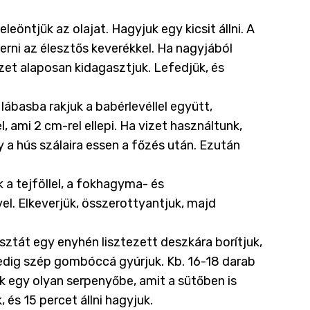
leöntjük az olajat. Hagyjuk egy kicsit állni. A
verni az élesztős keverékkel. Ha nagyjából
szet alaposan kidagasztjuk. Lefedjük, és
lábasba rakjuk a babérlevéllel együtt,
l, ami 2 cm-rel ellepi. Ha vizet használtunk,
y a hús szálaira essen a főzés után. Ezután
k a tejföllel, a fokhagyma- és
el. Elkeverjük, összerottyantjuk, majd
sztát egy enyhén lisztezett deszkára borítjuk,
edig szép gombóccá gyúrjuk. Kb. 16-18 darab
 egy olyan serpenyőbe, amit a sütőben is
 és 15 percet állni hagyjuk.