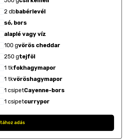
500
g
csirkemell
2
db
babérlevél
só, bors
alaplé vagy víz
100
g
vörös cheddar
250
g
tejföl
1
tk
fokhagymapor
1
tk
vöröshagymapor
1
csipet
Cayenne-bors
1
csipet
currypor
stához adás