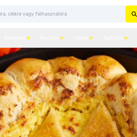
Receptek
Rovatok
Cikkek
Toplisták