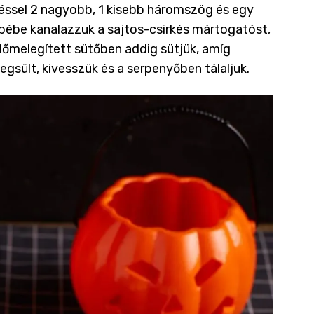
késsel 2 nagyobb, 1 kisebb háromszög és egy
pébe kanalazzuk a sajtos-csirkés mártogatóst,
előmelegített sütőben addig sütjük, amíg
egsült, kivesszük és a serpenyőben tálaljuk.