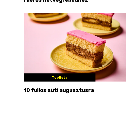
Toplista
10 fullos süti augusztusra