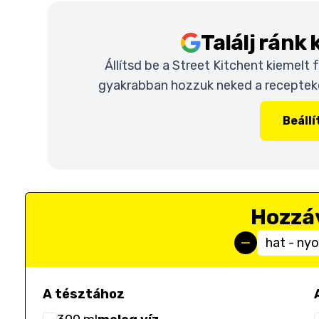
Találj ránk
Állítsd be a Street Kitchent kiemelt
gyakrabban hozzuk neked a recepteket
Beáll
Hozzá
hat - nyo
A tésztához