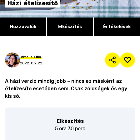
Házi
ételízesítő
Hozzávalók
Elkészítés
Értékelések
Vitális
Lilla
2022. 03. 22.
A házi verzió mindig jobb – nincs ez másként az
ételízesítő esetében sem. Csak zöldségek és egy
kis só.
Elkészítés
5 óra 30 perc