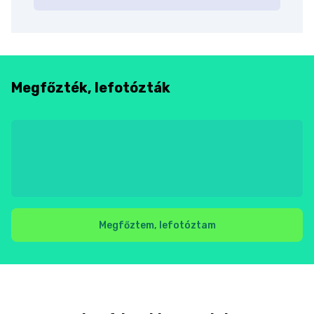
Megfőzték, lefotózták
Megfőztem, lefotóztam