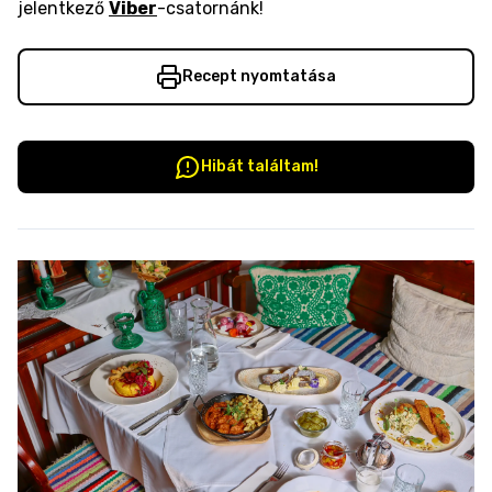
jelentkező
Viber
-csatornánk!
Recept nyomtatása
Hibát találtam!