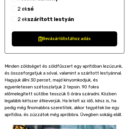
2
ek
só
2
ek
szárított lestyán
Bevásárlólistához adás
Minden zöldséget és zöldfűszert egy aprítóban lezúzunk,
és összeforgatjuk a sóval, valamint a szárított lestyánnal.
Hagyjuk állni 30 percet, majd kinyomkodjuk, és
egyenletesen szétoszlatjuk 2 tepsin. 90 fokra
előmelegített sütőbe tesszük 5 órára száradni. Közben
legalább kétszer átkeverjük. Ha letelt az idő, kész is, ha
pedig még finomabbra szeretitek, akkor tegyétek be egy
aprítóba, és zúzzátok még apróbbra. Üvegben sokáig eláll.