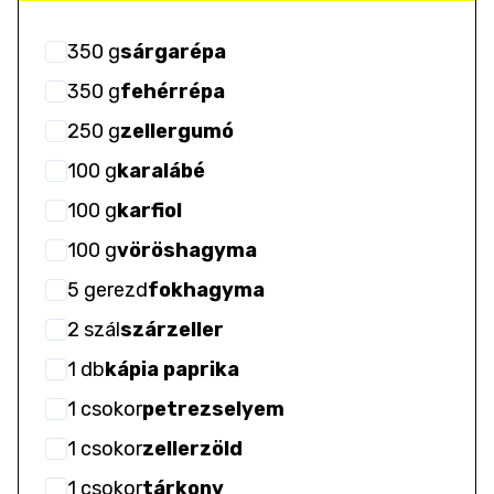
350
g
sárgarépa
350
g
fehérrépa
250
g
zellergumó
100
g
karalábé
100
g
karfiol
100
g
vöröshagyma
5
gerezd
fokhagyma
2
szál
szárzeller
1
db
kápia paprika
1
csokor
petrezselyem
1
csokor
zellerzöld
1
csokor
tárkony