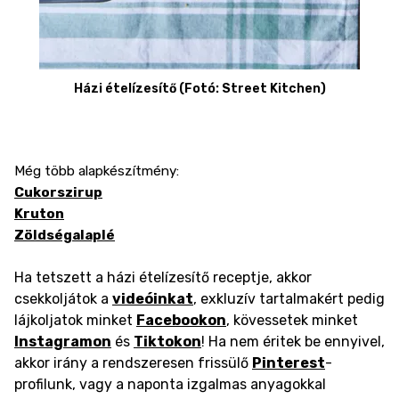
Házi ételízesítő (Fotó: Street Kitchen)
Még több alapkészítmény:
Cukorszirup
Kruton
Zöldségalaplé
Ha tetszett a házi ételízesítő receptje, akkor
csekkoljátok a
videóinkat
, exkluzív tartalmakért pedig
lájkoljatok minket
Facebookon
, kövessetek minket
Instagramon
és
Tiktokon
! Ha nem éritek be ennyivel,
akkor irány a rendszeresen frissülő
Pinterest
-
profilunk, vagy a naponta izgalmas anyagokkal