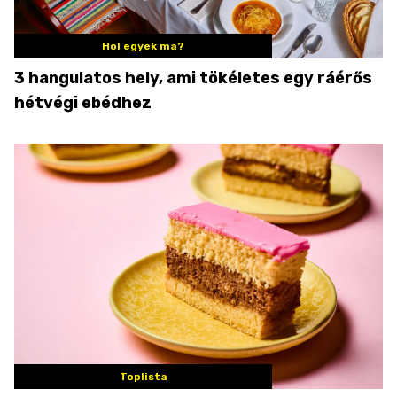
Hol egyek ma?
3 hangulatos hely, ami tökéletes egy ráérős
hétvégi ebédhez
Toplista