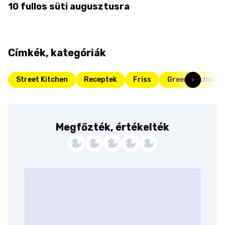
10 fullos süti augusztusra
Címkék, kategóriák
Street Kitchen
Receptek
Friss
Green kitchen
Megfőzték, értékelték