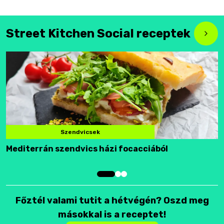
Street Kitchen Social receptek
Szendvicsek
Mediterrán szendvics házi focacciából
F
Főztél valami tutit a hétvégén? Oszd meg
másokkal is a receptet!