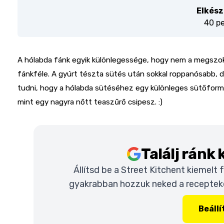
Elkész
40 p
A hólabda fánk egyik különlegessége, hogy nem a megszoko
fánkféle. A gyúrt tészta sütés után sokkal roppanósabb, d
tudni, hogy a hólabda sütéséhez egy különleges sütőformá
mint egy nagyra nőtt teaszűrő csipesz. :)
Találj ránk
Állítsd be a Street Kitchent kiemelt
gyakrabban hozzuk neked a recepteket
Beáll