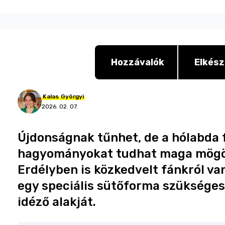
Hozzávalók
Elkész
Kalas
Györgyi
2026. 02. 07.
Újdonságnak tűnhet, de a hólabda 
hagyományokat tudhat maga mögö
Erdélyben is közkedvelt fánkról va
egy speciális sütőforma szükséges 
idéző alakját.