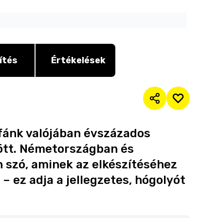
ítés
Értékelések
fánk valójában évszázados
tt. Németországban és
n szó, aminek az elkészítéséhez
– ez adja a jellegzetes, hógolyót