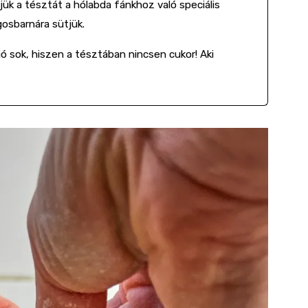
ük a tésztát a hólabda fánkhoz való speciális
gosbarnára sütjük.
ó sok, hiszen a tésztában nincsen cukor! Aki