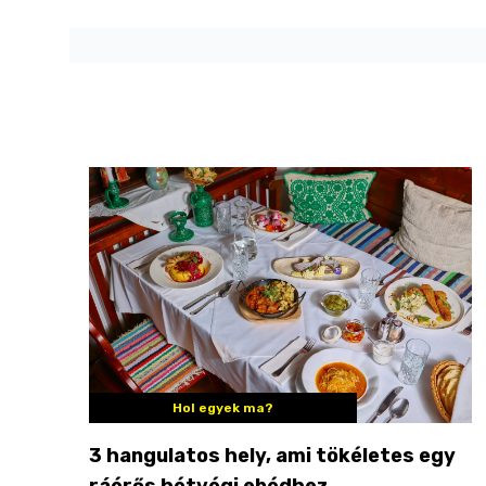
Hol egyek ma?
3 hangulatos hely, ami tökéletes egy
ráérős hétvégi ebédhez