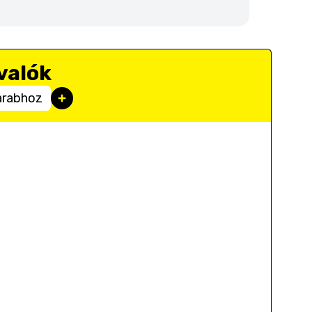
valók
arabhoz