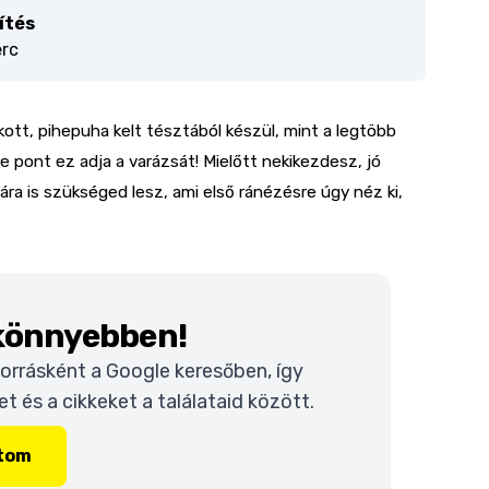
ítés
erc
tt, pihepuha kelt tésztából készül, mint a legtöbb
e pont ez adja a varázsát! Mielőtt nekikezdesz, jó
ra is szükséged lesz, ami első ránézésre úgy néz ki,
 könnyebben!
 forrásként a Google keresőben, így
 és a cikkeket a találataid között.
ítom