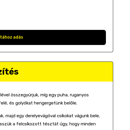
stához adás
zítés
lével összegyúrjuk, míg egy puha, ruganyos
felé, és golyókat hengergetünk belőle.
uk, majd egy derelyevágóval csíkokat vágunk bele,
vesszük a felcsíkozott tésztát úgy, hogy minden