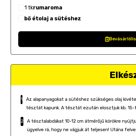
1
tk
rumaroma
bő étolaj a sütéshez
Bevásárlóli
Elkés
Az alapanyagokat a sütéshez szükséges olaj kivéte
tésztát kapunk. A tésztát ezután elosztjuk kb. 15-
A tésztalabdákat 10-12 cm átmérőjű körökre nyújtj
ügyelve rá, hogy ne vágjuk át teljesen! Utána fel