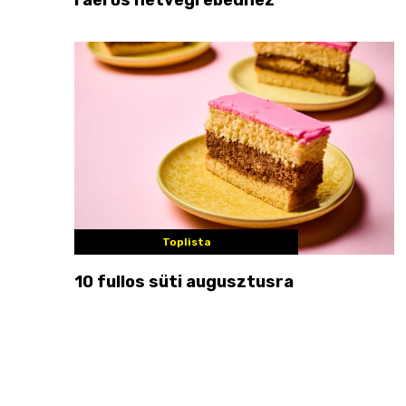
Toplista
10 fullos süti augusztusra