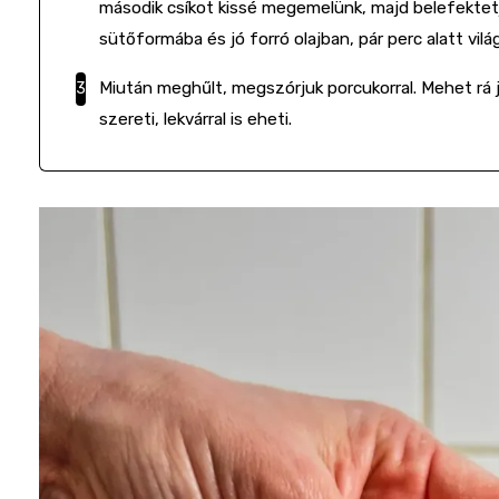
második csíkot kissé megemelünk, majd belefektetj
sütőformába és jó forró olajban, pár perc alatt vilá
Miután meghűlt, megszórjuk porcukorral. Mehet rá j
szereti, lekvárral is eheti.