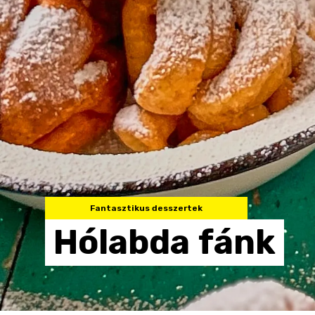
Fantasztikus desszertek
Hólabda
fánk