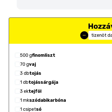
Hozzá
tizenöt d
500
g
finomliszt
70
g
vaj
3
db
tojás
1
db
tojássárgája
3
ek
tejföl
1
mk
szódabikarbóna
1
csipet
só