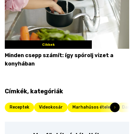
Cikkek
Minden csepp számít: így spórolj vizet a
konyhában
Címkék, kategóriák
Receptek
Videokosár
Marhahúsos ételek
Darál