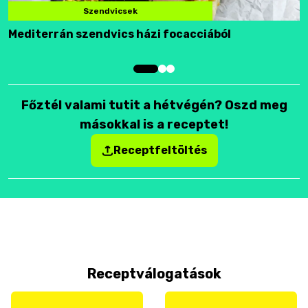
Szendvicsek
Mediterrán szendvics házi focacciából
F
Főztél valami tutit a hétvégén? Oszd meg
másokkal is a receptet!
Receptfeltöltés
Receptválogatások