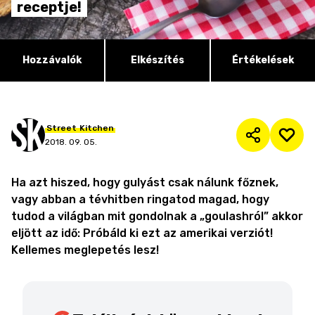
receptje!
Hozzávalók
Elkészítés
Értékelések
Street
Kitchen
2018. 09. 05.
Ha azt hiszed, hogy gulyást csak nálunk főznek,
vagy abban a tévhitben ringatod magad, hogy
tudod a világban mit gondolnak a „goulashról” akkor
eljött az idő: Próbáld ki ezt az amerikai verziót!
Kellemes meglepetés lesz!