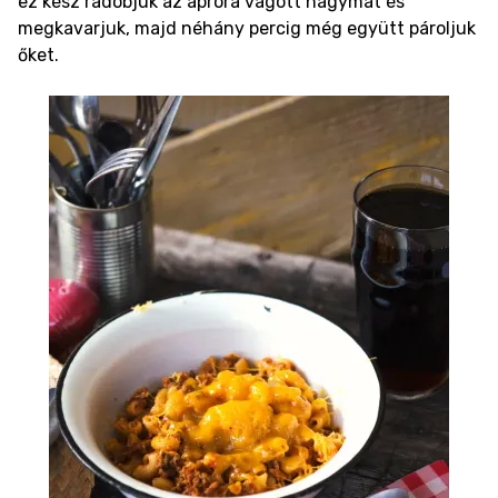
ez kész rádobjuk az apróra vágott hagymát és
megkavarjuk, majd néhány percig még együtt pároljuk
őket.