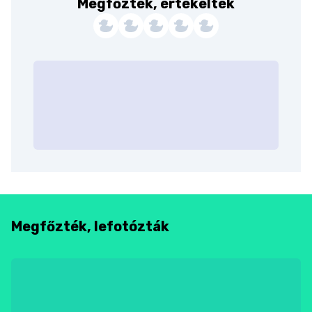
Megfőzték, értékelték
Megfőzték, lefotózták