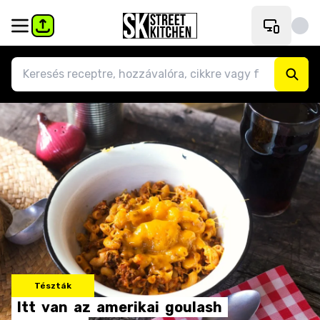
Tészták
Itt
van
az
amerikai
goulash