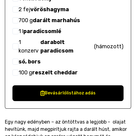
2
fej
vöröshagyma
700
g
darált marhahús
1
l
paradicsomlé
1
darabolt
(
hámozott
)
konzerv
paradicsom
só, bors
100
g
reszelt cheddar
Bevásárlólistához adás
Egy nagy edényben – az öntöttvas a legjobb - olajat
hevítünk, majd megpirítjuk rajta a darált húst, amikor