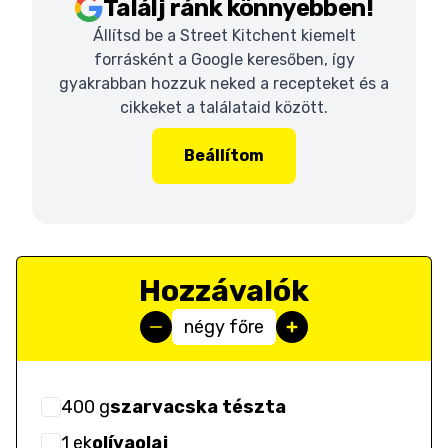
Találj ránk könnyebben!
Állítsd be a Street Kitchent kiemelt
forrásként a Google keresőben, így
gyakrabban hozzuk neked a recepteket és a
cikkeket a találataid között.
Beállítom
Hozzávalók
négy főre
400
g
szarvacska tészta
1
ek
olívaolaj