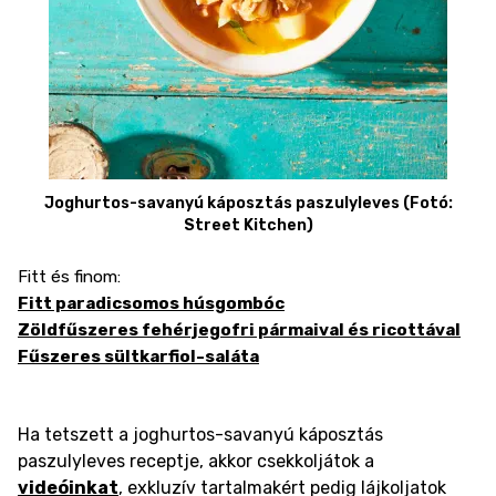
Joghurtos-savanyú káposztás paszulyleves (Fotó:
Street Kitchen)
Fitt és finom:
Fitt paradicsomos húsgombóc
Zöldfűszeres fehérjegofri pármaival és ricottával
Fűszeres sültkarfiol-saláta
Ha tetszett a joghurtos-savanyú káposztás
paszulyleves receptje, akkor csekkoljátok a
videóinkat
, exkluzív tartalmakért pedig lájkoljatok