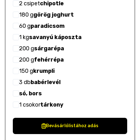
2
csipet
chipotle
180
g
görög joghurt
60
g
paradicsom
1
kg
savanyú káposzta
200
g
sárgarépa
200
g
fehérrépa
150
g
krumpli
3
db
babérlevél
só, bors
1
csokor
tárkony
Bevásárlólistához adás