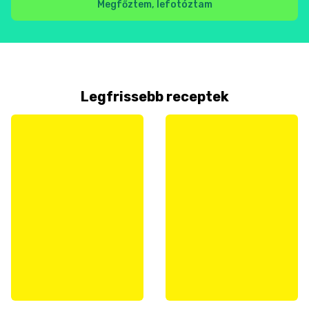
Megfőztem, lefotóztam
Legfrissebb receptek