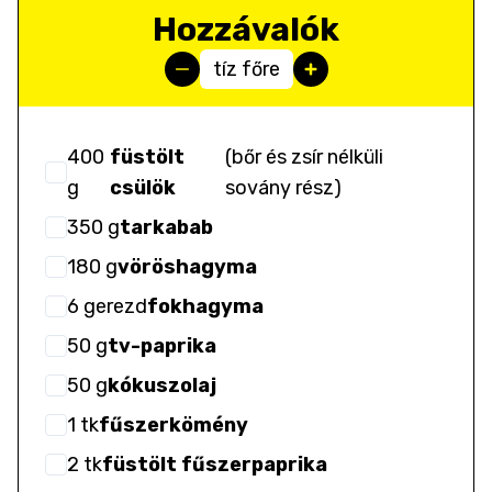
Hozzávalók
tíz főre
400
füstölt
(
bőr és zsír nélküli
g
csülök
sovány rész
)
350
g
tarkabab
180
g
vöröshagyma
6
gerezd
fokhagyma
50
g
tv-paprika
50
g
kókuszolaj
1
tk
fűszerkömény
2
tk
füstölt fűszerpaprika