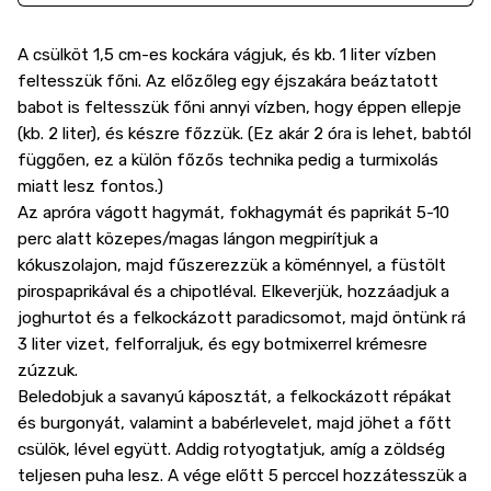
A csülköt 1,5 cm-es kockára vágjuk, és kb. 1 liter vízben
feltesszük főni. Az előzőleg egy éjszakára beáztatott
babot is feltesszük főni annyi vízben, hogy éppen ellepje
(kb. 2 liter), és készre főzzük. (Ez akár 2 óra is lehet, babtól
függően, ez a külön főzős technika pedig a turmixolás
miatt lesz fontos.)
Az apróra vágott hagymát, fokhagymát és paprikát 5-10
perc alatt közepes/magas lángon megpirítjuk a
kókuszolajon, majd fűszerezzük a köménnyel, a füstölt
pirospaprikával és a chipotléval. Elkeverjük, hozzáadjuk a
joghurtot és a felkockázott paradicsomot, majd öntünk rá
3 liter vizet, felforraljuk, és egy botmixerrel krémesre
zúzzuk.
Beledobjuk a savanyú káposztát, a felkockázott répákat
és burgonyát, valamint a babérlevelet, majd jöhet a főtt
csülök, lével együtt. Addig rotyogtatjuk, amíg a zöldség
teljesen puha lesz. A vége előtt 5 perccel hozzátesszük a