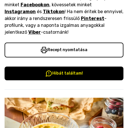
minket
Facebookon
, kövessetek minket
Instagramon
és
Tiktokon
! Ha nem éritek be ennyivel,
akkor irány a rendszeresen frissülő
Pinterest
-
profilunk, vagy a naponta izgalmas anyagokkal
jelentkező
Viber
-csatornánk!
Recept nyomtatása
Hibát találtam!