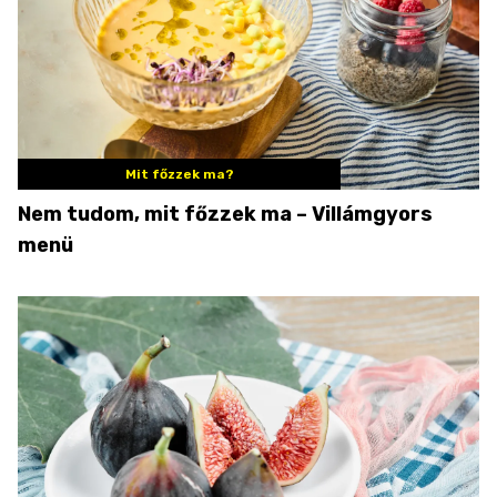
Mit főzzek ma?
Nem tudom, mit főzzek ma – Villámgyors
menü