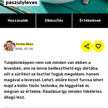
paszulyleves
Hozzávalók
Elkészítés
Értékelések
Forási
Ákos
2022. 03. 05.
Tulajdonképpen nem sok minden van ebben a
levesben, ami ne lenne beilleszthető egy diétába,
sőt a sűrítést se liszttel fogjuk megoldani, hanem
magával a levessel. Lehet, elsőre kicsit furcsa lehet
majd a külön főzős technika, de higgyétek el,
megvan az értelme. Ráadásul így minden tökéletes
állagú lesz.