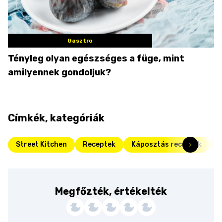
Gasztro
Tényleg olyan egészséges a füge, mint
amilyennek gondoljuk?
Címkék, kategóriák
Street Kitchen
Receptek
Káposztás receptek
F
Megfőzték, értékelték