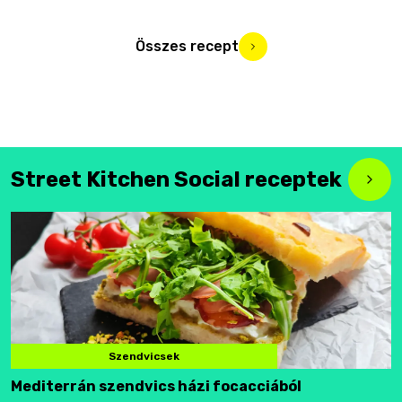
Összes recept
Street Kitchen Social receptek
Szendvicsek
Mediterrán szendvics házi focacciából
F