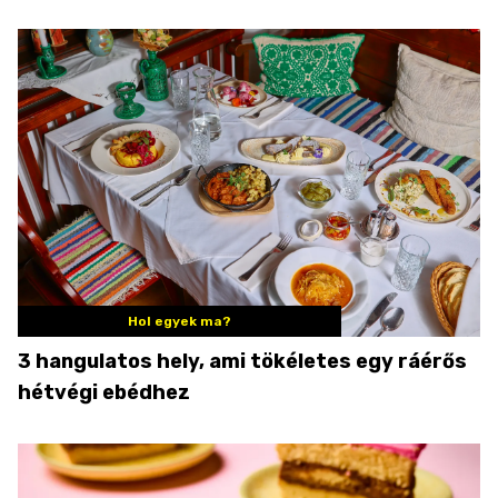
Hol egyek ma?
3 hangulatos hely, ami tökéletes egy ráérős
hétvégi ebédhez