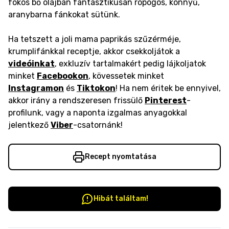
fokos bő olajban fantasztikusan ropogós, könnyű,
aranybarna fánkokat sütünk.
Ha tetszett a joli mama paprikás szűzérméje,
krumplifánkkal receptje, akkor csekkoljátok a
videóinkat
, exkluzív tartalmakért pedig lájkoljatok
minket
Facebookon
, kövessetek minket
Instagramon
és
Tiktokon
! Ha nem éritek be ennyivel,
akkor irány a rendszeresen frissülő
Pinterest
-
profilunk, vagy a naponta izgalmas anyagokkal
jelentkező
Viber
-csatornánk!
Recept nyomtatása
Hibát találtam!