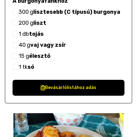
A burgonyafánkhoz
300
g
lisztesebb (C típusú) burgonya
200
g
liszt
1
db
tojás
40
g
vaj vagy zsír
15
g
élesztő
1
tk
só
Bevásárlólistához adás