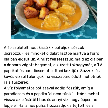
A felszeletelt húst kissé kiklopfoljuk, sózzuk
,borsozzuk, és mindkét oldalát lisztbe mártva a forró
olajban elősütjük. A húst félretesszük, majd az olajban
a finomra vágott hagymát, a zúzott fokhagymát, a TV
paprikát és paradicsomot pirítani kezdjük. Sózzuk, és
kevés vízzel felöntjük, ha visszapárolódott mehetnek
rá a fűszerek.
A víz folyamatos pótlásával addig főzzük, amíg a
paradicsom és a paprika “el nem tűnik”. Utána mehet
vissza az elősütött hús és annyi víz, hogy éppen ne
lepje el.
Ha, a hús puha, hozzáadjuk a tejfölt, és a