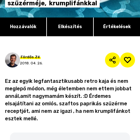
szűzérméje,
krumplifánkkal
Hozzávalók
Elkészítés
Értékelések
Fördős
Zé
2018. 04. 26.
Ez az egyik legfantasztikusabb retro kaja és nem
meglepő módon, még életemben nem ettem jobbat
annál,amit nagymamám készít. :D Érdemes
elsajátítani az omlós, szaftos paprikás szűzérme
receptjét, ami nem az igazi , ha nem krumplifánkot
esztek mellé.