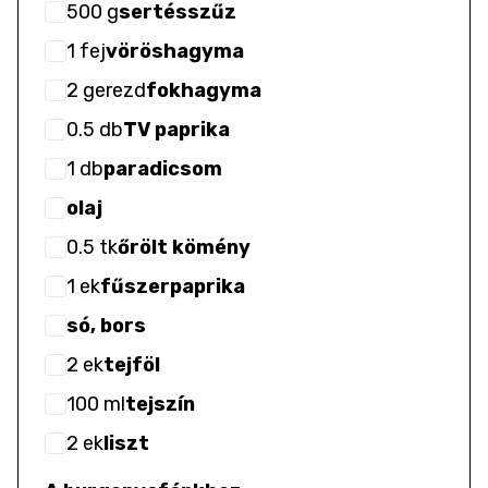
500
g
sertésszűz
1
fej
vöröshagyma
2
gerezd
fokhagyma
0.5
db
TV paprika
1
db
paradicsom
olaj
0.5
tk
őrölt kömény
1
ek
fűszerpaprika
só, bors
2
ek
tejföl
100
ml
tejszín
2
ek
liszt