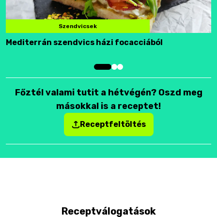
Szendvicsek
Mediterrán szendvics házi focacciából
F
Főztél valami tutit a hétvégén? Oszd meg
másokkal is a receptet!
Receptfeltöltés
Receptválogatások