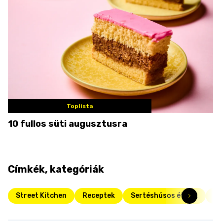
Toplista
10 fullos süti augusztusra
Címkék, kategóriák
Street Kitchen
Receptek
Sertéshúsos ételek
F