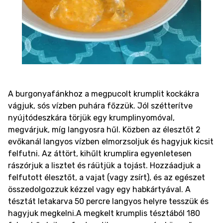
A burgonyafánkhoz a megpucolt krumplit kockákra
vágjuk, sós vízben puhára főzzük. Jól szétterítve
nyújtódeszkára törjük egy krumplinyomóval,
megvárjuk, míg langyosra hűl. Közben az élesztőt 2
evőkanál langyos vízben elmorzsoljuk és hagyjuk kicsit
felfutni. Az áttört, kihűlt krumplira egyenletesen
rászórjuk a lisztet és ráütjük a tojást. Hozzáadjuk a
felfutott élesztőt, a vajat (vagy zsírt), és az egészet
összedolgozzuk kézzel vagy egy habkártyával. A
tésztát letakarva 50 percre langyos helyre tesszük és
hagyjuk megkelni.A megkelt krumplis tésztából 180