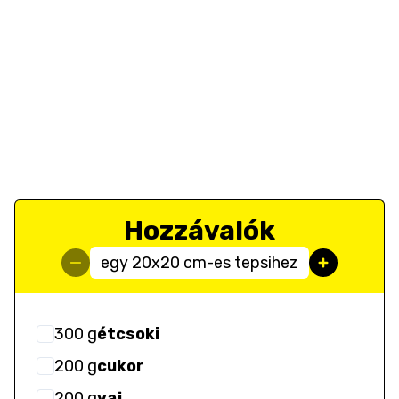
Hozzávalók
egy 20x20 cm-es tepsihez
300
g
étcsoki
200
g
cukor
200
g
vaj