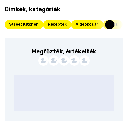
Címkék, kategóriák
Street Kitchen
Receptek
Videokosár
Friss
Megfőzték, értékelték