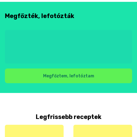
Megfőzték, lefotózták
Megfőztem, lefotóztam
Legfrissebb receptek