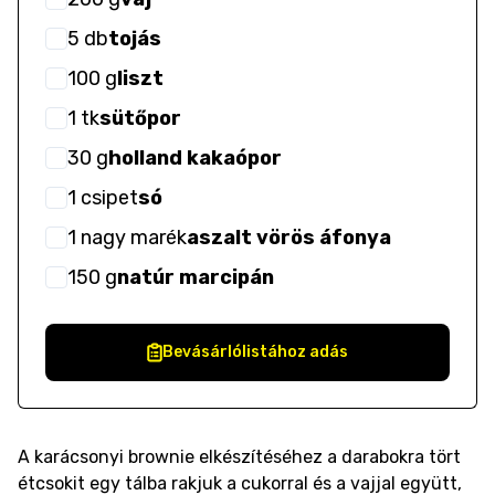
5
db
tojás
100
g
liszt
1
tk
sütőpor
30
g
holland kakaópor
1
csipet
só
1
nagy marék
aszalt vörös áfonya
150
g
natúr marcipán
Bevásárlólistához adás
A karácsonyi brownie elkészítéséhez a darabokra tört
étcsokit egy tálba rakjuk a cukorral és a vajjal együtt,