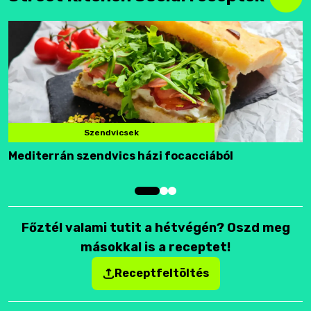
Szendvicsek
Mediterrán szendvics házi focacciából
F
Főztél valami tutit a hétvégén? Oszd meg
másokkal is a receptet!
Receptfeltöltés