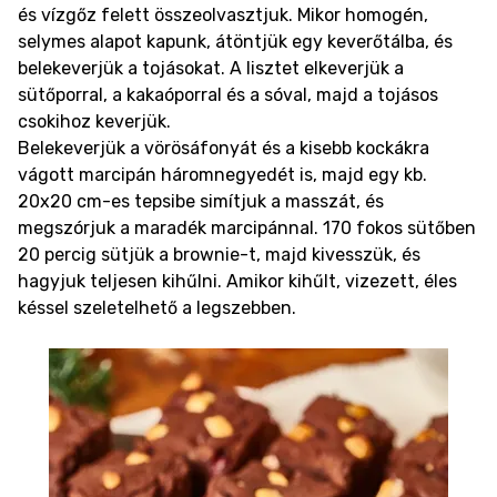
és vízgőz felett összeolvasztjuk. Mikor homogén,
selymes alapot kapunk, átöntjük egy keverőtálba, és
belekeverjük a tojásokat. A lisztet elkeverjük a
sütőporral, a kakaóporral és a sóval, majd a tojásos
csokihoz keverjük.
Belekeverjük a vörösáfonyát és a kisebb kockákra
vágott marcipán háromnegyedét is, majd egy kb.
20x20 cm-es tepsibe simítjuk a masszát, és
megszórjuk a maradék marcipánnal. 170 fokos sütőben
20 percig sütjük a brownie-t, majd kivesszük, és
hagyjuk teljesen kihűlni. Amikor kihűlt, vizezett, éles
késsel szeletelhető a legszebben.