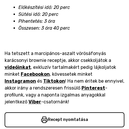
Előkészítési idő: 20 perc
Sütési idő: 20 perc
Pihentetés: 3 óra
Összesen: 3 óra 40 perc
Ha tetszett a marcipános-aszalt vörösáfonyás
karácsonyi brownie receptje, akkor csekkoljátok a
videóinkat
, exkluzív tartalmakért pedig lájkoljatok
minket
Facebookon
, kövessetek minket
Instagramon
és
Tiktokon
! Ha nem éritek be ennyivel,
akkor irány a rendszeresen frissülő
Pinterest
-
profilunk, vagy a naponta izgalmas anyagokkal
jelentkező
Viber
-csatornánk!
Recept nyomtatása