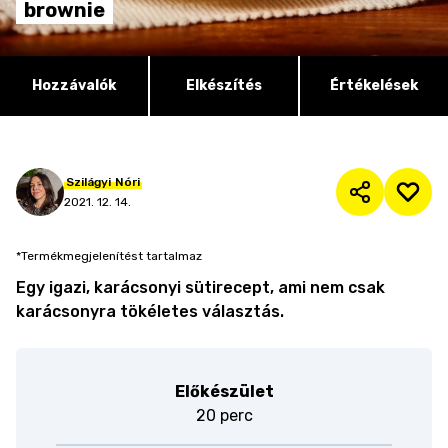
brownie
Hozzávalók
Elkészítés
Értékelések
Szilágyi
Nóri
2021. 12. 14.
*Termékmegjelenítést tartalmaz
Egy igazi, karácsonyi sütirecept, ami nem csak
karácsonyra tökéletes választás.
Előkészület
20 perc