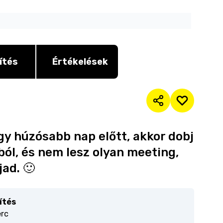
ítés
Értékelések
gy húzósabb nap előtt, akkor dobj
ból, és nem lesz olyan meeting,
ad. 🙂
ítés
erc