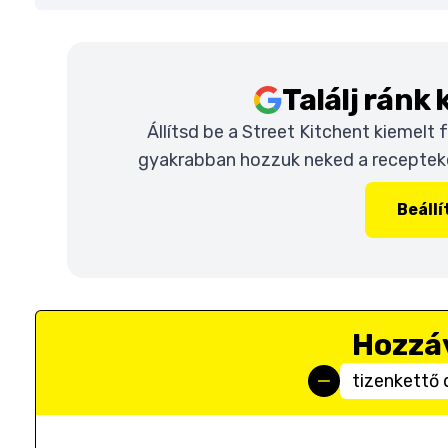
Találj ránk
Állítsd be a Street Kitchent kiemelt
gyakrabban hozzuk neked a recepteket
Beáll
Hozzá
tizenkettő