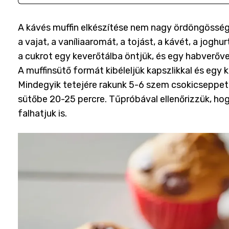
A kávés muffin elkészítése nem nagy ördöngösség,
a vajat, a vaníliaaromát, a tojást, a kávét, a joghu
a cukrot egy keverőtálba öntjük, és egy habverőv
A muffinsütő formát kibéleljük kapszlikkal és egy 
Mindegyik tetejére rakunk 5-6 szem csokicseppet,
sütőbe 20-25 percre. Tűpróbával ellenőrizzük, ho
falhatjuk is.