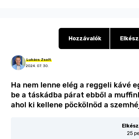
Hozzávalók
Elkész
Lukács
Zsolt
2024. 07. 30.
Ha nem lenne elég a reggeli kávé e
be a táskádba párat ebből a muffin
ahol ki kellene pöckölnöd a szemhéj
Elkész
25 p