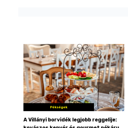
Pékségek
A Villányi borvidék legjobb reggelije:
kovászos kenyér és gourmet pékáruk