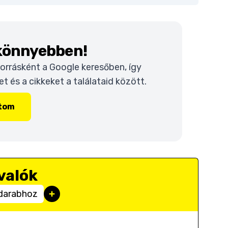
 könnyebben!
 forrásként a Google keresőben, így
 és a cikkeket a találataid között.
ítom
valók
 darabhoz