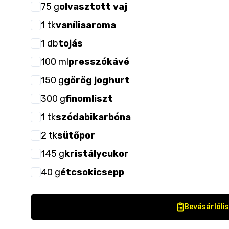
75
g
olvasztott vaj
1
tk
vaníliaaroma
1
db
tojás
100
ml
presszókávé
150
g
görög joghurt
300
g
finomliszt
1
tk
szódabikarbóna
2
tk
sütőpor
145
g
kristálycukor
40
g
étcsokicsepp
Bevásárlóli