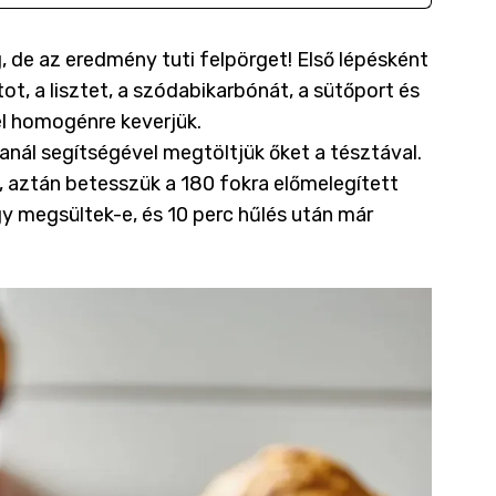
 de az eredmény tuti felpörget! Első lépésként
rtot, a lisztet, a szódabikarbónát, a sütőport és
el homogénre keverjük.
kanál segítségével megtöltjük őket a tésztával.
 aztán betesszük a 180 fokra előmelegített
gy megsültek-e, és 10 perc hűlés után már