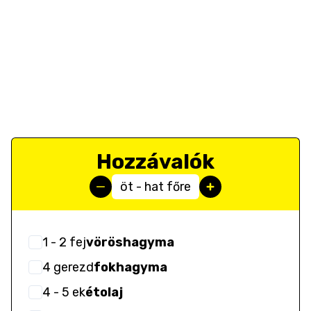
Hozzávalók
öt - hat főre
1
- 2
fej
vöröshagyma
4
gerezd
fokhagyma
4
- 5
ek
étolaj