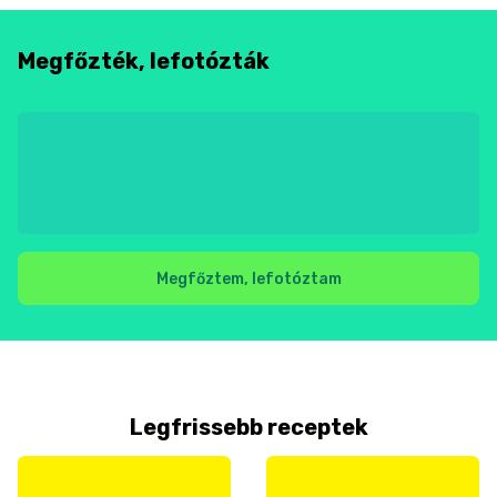
Megfőzték, lefotózták
Megfőztem, lefotóztam
Legfrissebb receptek