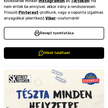
kövessetek minket
Instagramon
és
Tiktokon
! Ha
nem éritek be ennyivel, akkor irány a rendszeresen
frissülő
Pinterest
-profilunk, vagy a naponta izgalmas
anyagokkal jelentkező
Viber
-csatornánk!
Recept nyomtatása
Hibát találtam!