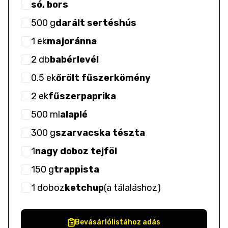
só, bors
500
g
darált sertéshús
1
ek
majoránna
2
db
babérlevél
0.5
ek
őrölt fűszerkömény
2
ek
fűszerpaprika
500
ml
alaplé
300
g
szarvacska tészta
1
nagy doboz tejföl
150
g
trappista
1
doboz
ketchup
(
a tálaláshoz
)
Bevásárlólistához adás