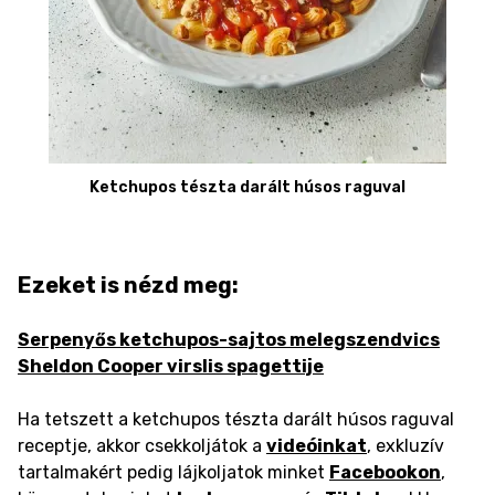
Ketchupos tészta darált húsos raguval
Ezeket is nézd meg:
Serpenyős ketchupos-sajtos melegszendvics
Sheldon Cooper virslis spagettije
Ha tetszett a ketchupos tészta darált húsos raguval
receptje, akkor csekkoljátok a
videóinkat
, exkluzív
tartalmakért pedig lájkoljatok minket
Facebookon
,