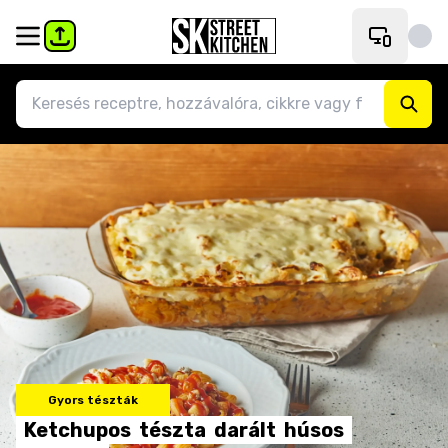
Gyors tészták
Ketchupos
tészta
darált
húsos