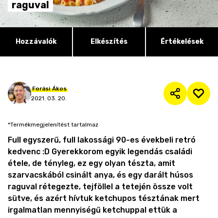
raguval
Hozzávalók
Elkészítés
Értékelések
Forási
Ákos
2021. 03. 20.
*Termékmegjelenítést tartalmaz
Full egyszerű, full lakossági 90-es évekbeli retró
kedvenc :D Gyerekkorom egyik legendás családi
étele, de tényleg, ez egy olyan tészta, amit
szarvacskából csinált anya, és egy darált húsos
raguval rétegezte, tejföllel a tetején össze volt
sütve, és azért hívtuk ketchupos tésztának mert
irgalmatlan mennyiségű ketchuppal ettük a