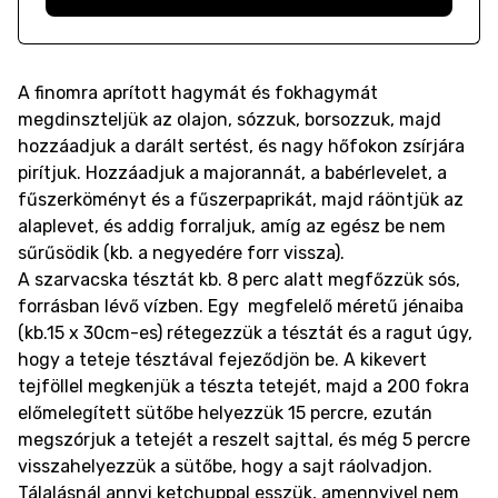
A finomra aprított hagymát és fokhagymát
megdinszteljük az olajon, sózzuk, borsozzuk, majd
hozzáadjuk a darált sertést, és nagy hőfokon zsírjára
pirítjuk. Hozzáadjuk a majorannát, a babérlevelet, a
fűszerköményt és a fűszerpaprikát, majd ráöntjük az
alaplevet, és addig forraljuk, amíg az egész be nem
sűrűsödik (kb. a negyedére forr vissza).
A szarvacska tésztát kb. 8 perc alatt megfőzzük sós,
forrásban lévő vízben. Egy megfelelő méretű jénaiba
(kb.15 x 30cm-es) rétegezzük a tésztát és a ragut úgy,
hogy a teteje tésztával fejeződjön be. A kikevert
tejföllel megkenjük a tészta tetejét, majd a 200 fokra
előmelegített sütőbe helyezzük 15 percre, ezután
megszórjuk a tetejét a reszelt sajttal, és még 5 percre
visszahelyezzük a sütőbe, hogy a sajt ráolvadjon.
Tálalásnál annyi ketchuppal esszük, amennyivel nem