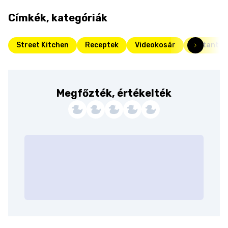
Címkék, kategóriák
Street Kitchen
Receptek
Videokosár
Instant
Megfőzték, értékelték