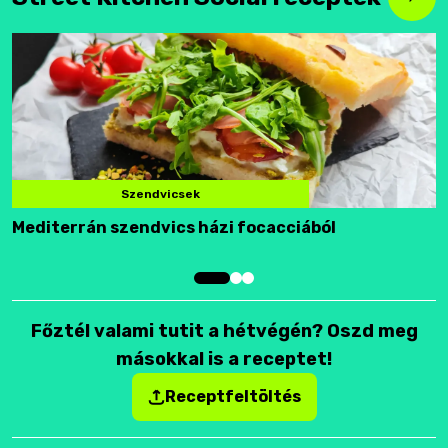
Szendvicsek
Mediterrán szendvics házi focacciából
F
Főztél valami tutit a hétvégén? Oszd meg
másokkal is a receptet!
Receptfeltöltés