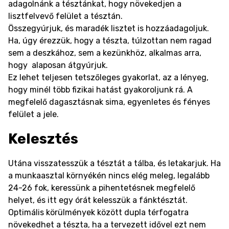
adagolnánk a tésztánkat, hogy növekedjen a
lisztfelvevő felület a tésztán.
Összegyúrjuk, és maradék lisztet is hozzáadagoljuk.
Ha, úgy érezzük, hogy a tészta, túlzottan nem ragad
sem a deszkához, sem a kezünkhöz, alkalmas arra,
hogy alaposan átgyúrjuk.
Ez lehet teljesen tetszőleges gyakorlat, az a lényeg,
hogy minél több fizikai hatást gyakoroljunk rá. A
megfelelő dagasztásnak sima, egyenletes és fényes
felület a jele.
Kelesztés
Utána visszatesszük a tésztát a tálba, és letakarjuk. Ha
a munkaasztal környékén nincs elég meleg, legalább
24-26 fok, keressünk a pihentetésnek megfelelő
helyet, és itt egy órát kelesszük a fánktésztát.
Optimális körülmények között dupla térfogatra
növekedhet a tészta, ha a tervezett idővel ezt nem