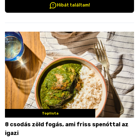
Hibát találtam!
Toplista
8 csodás zöld fogás, ami friss spenóttal az
igazi