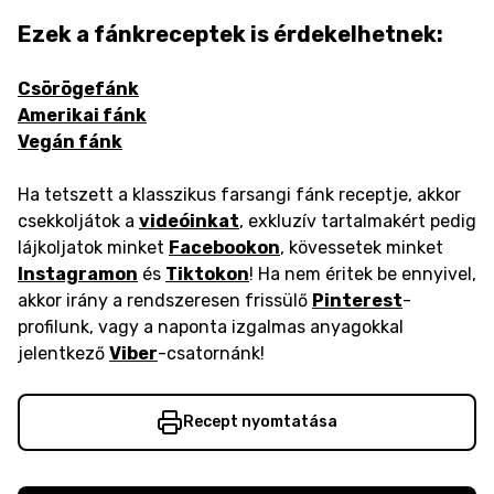
Ezek a fánkreceptek is érdekelhetnek:
Csörögefánk
Amerikai fánk
Vegán fánk
Ha tetszett a klasszikus farsangi fánk receptje, akkor
csekkoljátok a
videóinkat
, exkluzív tartalmakért pedig
lájkoljatok minket
Facebookon
, kövessetek minket
Instagramon
és
Tiktokon
! Ha nem éritek be ennyivel,
akkor irány a rendszeresen frissülő
Pinterest
-
profilunk, vagy a naponta izgalmas anyagokkal
jelentkező
Viber
-csatornánk!
Recept nyomtatása