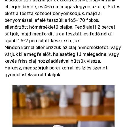
elférjen benne, és 4-5 cm magas legyen az olaj. Sütés
előtt a tészta közepét benyomkodjuk, majd a
benyomással lefelé tesszük a 165-170 fokos,
ellenőrzött hőmérsékletű olajba. Fedő alatt 2 percet
sütjük, majd megfordítjuk a tésztát, és fedő nélkül
újabb 1,5-2 perc alatt készre sütjük.
Minden körnél ellenőrizzük az olaj hőmérsékletét, vagy
várjuk ki a megfelelőt, ha esetleg túlmelegedne, vagy
kevés friss olaj hozzáadásával hűtsük vissza.
Ha kész, megszórjuk porcukorral, és ízlés szerint
gyümölcslekvárral tálaljuk.