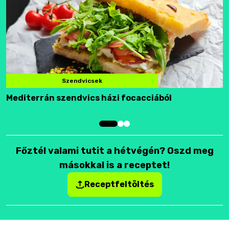
Szendvicsek
Mediterrán szendvics házi focacciából
F
Főztél valami tutit a hétvégén? Oszd meg
másokkal is a receptet!
Receptfeltöltés