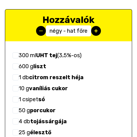
Hozzávalók
négy - hat főre
300
ml
UHT tej
(
3,5%-os
)
600
g
liszt
1
db
citrom reszelt héja
10
g
vaníliás cukor
1
csipet
só
50
g
porcukor
4
db
tojássárgája
25
g
élesztő