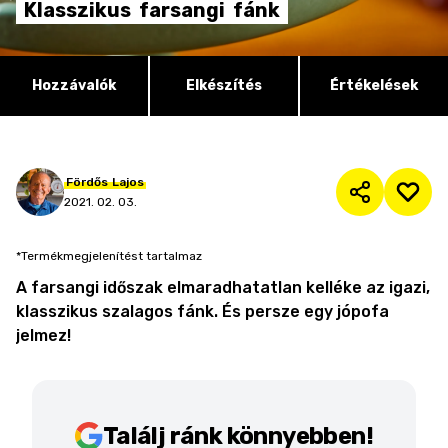
Klasszikus
farsangi
fánk
Hozzávalók
Elkészítés
Értékelések
Fördős
Lajos
2021. 02. 03.
*Termékmegjelenítést tartalmaz
A farsangi időszak elmaradhatatlan kelléke az igazi,
klasszikus szalagos fánk. És persze egy jópofa
jelmez!
Találj ránk könnyebben!