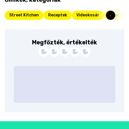
Street Kitchen
Receptek
Videokosár
Friss
Megfőzték, értékelték