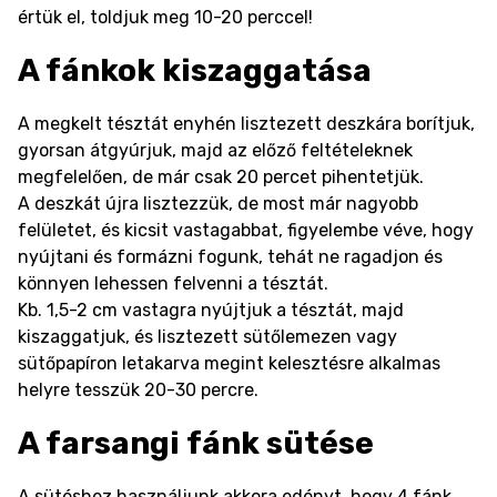
értük el, toldjuk meg 10-20 perccel!
A fánkok kiszaggatása
A megkelt tésztát enyhén lisztezett deszkára borítjuk,
gyorsan átgyúrjuk, majd az előző feltételeknek
megfelelően, de már csak 20 percet pihentetjük.
A deszkát újra lisztezzük, de most már nagyobb
felületet, és kicsit vastagabbat, figyelembe véve, hogy
nyújtani és formázni fogunk, tehát ne ragadjon és
könnyen lehessen felvenni a tésztát.
Kb. 1,5-2 cm vastagra nyújtjuk a tésztát, majd
kiszaggatjuk, és lisztezett sütőlemezen vagy
sütőpapíron letakarva megint kelesztésre alkalmas
helyre tesszük 20-30 percre.
A farsangi fánk sütése
A sütéshez használjunk akkora edényt, hogy 4 fánk