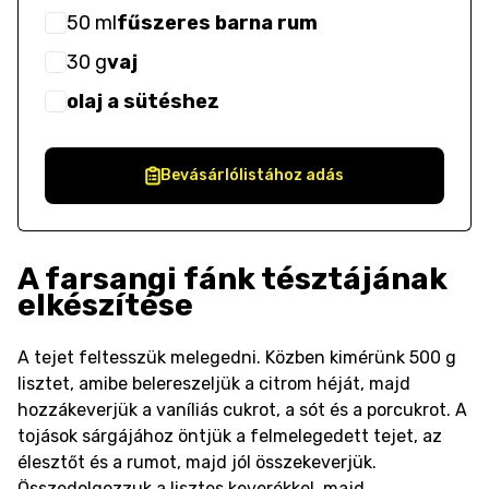
50
ml
fűszeres barna rum
30
g
vaj
olaj a sütéshez
Bevásárlólistához adás
A farsangi fánk tésztájának
elkészítése
A tejet feltesszük melegedni. Közben kimérünk 500 g
lisztet, amibe belereszeljük a citrom héját, majd
hozzákeverjük a vaníliás cukrot, a sót és a porcukrot. A
tojások sárgájához öntjük a felmelegedett tejet, az
élesztőt és a rumot, majd jól összekeverjük.
Összedolgozzuk a lisztes keverékkel, majd