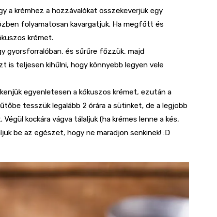
ogy a krémhez a hozzávalókat összekeverjük egy
közben folyamatosan kavargatjuk. Ha megfőtt és
kókuszos krémet.
gy gyorsforralóban, és sűrűre főzzük, majd
zt is teljesen kihűlni, hogy könnyebb legyen vele
 rákenjük egyenletesen a kókuszos krémet, ezután a
tőbe tesszük legalább 2 órára a sütinket, de a legjobb
Végül kockára vágva tálaljuk (ha krémes lenne a kés,
aljuk be az egészet, hogy ne maradjon senkinek! :D