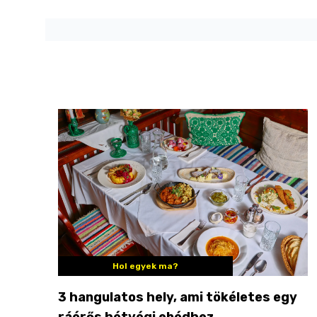
Hol egyek ma?
3 hangulatos hely, ami tökéletes egy
ráérős hétvégi ebédhez