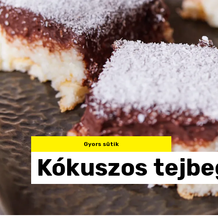
Gyors sütik
Kókuszos
tejbe