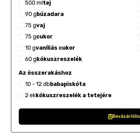
500
ml
tej
90
g
búzadara
75
g
vaj
75
g
cukor
10
g
vaníliás cukor
60
g
kókuszreszelék
Az összerakáshoz
10
- 12
db
babapiskóta
2
ek
kókuszreszelék a tetejére
Bevásárlóli