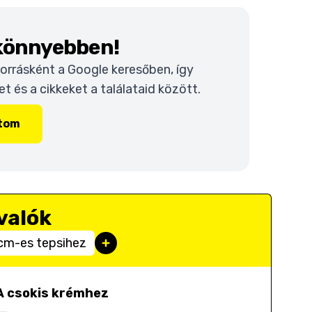
 könnyebben!
 forrásként a Google keresőben, így
 és a cikkeket a találataid között.
ítom
valók
cm-es tepsihez
A csokis krémhez