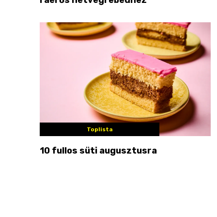
Toplista
10 fullos süti augusztusra