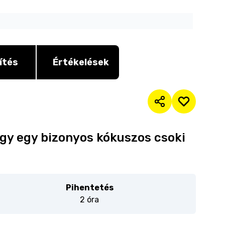
ítés
Értékelések
hogy egy bizonyos kókuszos csoki
Pihentetés
2 óra