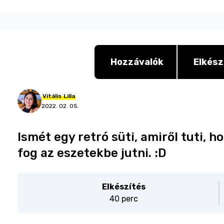
Hozzávalók
Elkész
Vitális
Lilla
2022. 02. 05.
Ismét egy retró süti, amiről tuti, 
fog az eszetekbe jutni. :D
Elkészítés
40 perc