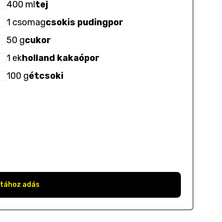
400
ml
tej
1
csomag
csokis pudingpor
50
g
cukor
1
ek
holland kakaópor
100
g
étcsoki
stához adás