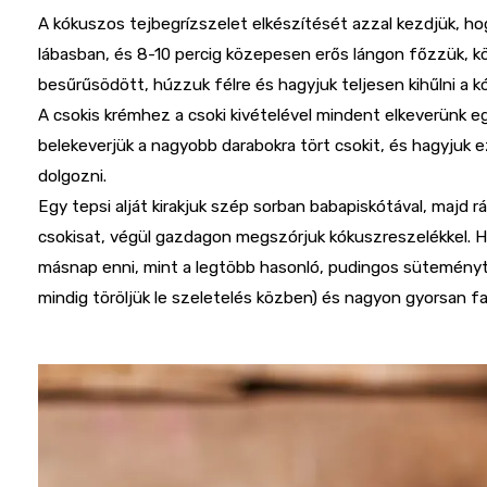
A kókuszos tejbegrízszelet elkészítését azzal kezdjük, h
lábasban, és 8-10 percig közepesen erős lángon főzzük, 
besűrűsödött, húzzuk félre és hagyjuk teljesen kihűlni a 
A csokis krémhez a csoki kivételével mindent elkeverünk e
belekeverjük a nagyobb darabokra tört csokit, és hagyjuk e
dolgozni.
Egy tepsi alját kirakjuk szép sorban babapiskótával, majd
csokisat, végül gazdagon megszórjuk kókuszreszelékkel. Hű
másnap enni, mint a legtöbb hasonló, pudingos süteményt. 
mindig töröljük le szeletelés közben) és nagyon gyorsan f