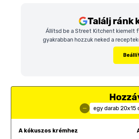
Találj ránk
Állítsd be a Street Kitchent kiemelt
gyakrabban hozzuk neked a recepteket
Beáll
Hozzá
egy darab 20x15 
A kókuszos krémhez