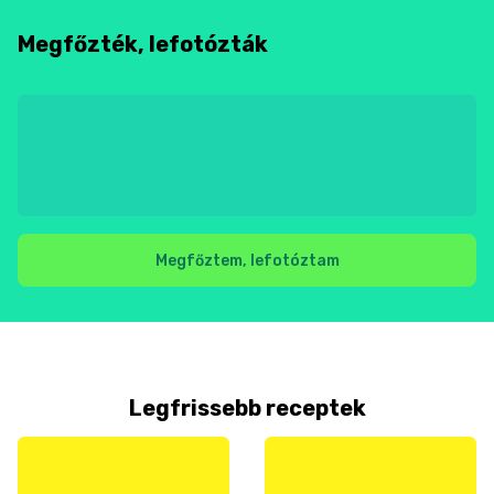
Megfőzték, lefotózták
Megfőztem, lefotóztam
Legfrissebb receptek