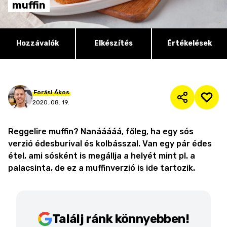
muffin
Hozzávalók
Elkészítés
Értékelések
Forási
Ákos
2020. 08. 19.
Reggelire muffin? Nanááááá, főleg, ha egy sós
verzió édesburival és kolbásszal. Van egy pár édes
étel, ami sósként is megállja a helyét mint pl. a
palacsinta, de ez a muffinverzió is ide tartozik.
Találj ránk könnyebben!