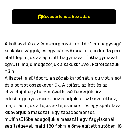
Bevásárlólistához adás
A kolbászt és az édesburgonyát kb. fél-1 cm nagyságú
kockákra vágjuk, és egy pár evőkanál olajon kb. 15 perc
alatt lepirítjuk az aprított hagymával, fokhagymával
együtt, majd megszórjuk a kakukkfűvel. Félretesszük
hűlni.
A lisztet, a sütőport, a szódabikarbónát, a cukrot, a sót
és a borsot összekeverjük. A tojást, az írót és az
olívaolajat egy habverővel kissé felverjük. Az
édesburgonyás mixet hozzáadjuk a lisztkeverékhez,
majd ráöntjük a tojásos-tejes mixet, és egy spatulával
kikeverjük a masszát. Egy tapadásmentes
muffinsütőbe adagoljuk a masszát egy fagyiskanál
segítségével, majd 180 fokra előmelegített sütőben 18