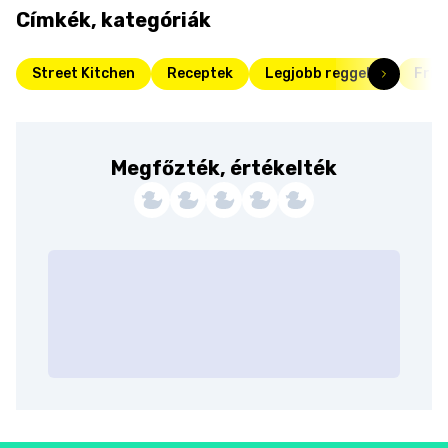
Címkék, kategóriák
Street Kitchen
Receptek
Legjobb reggelik
Fris
Megfőzték, értékelték