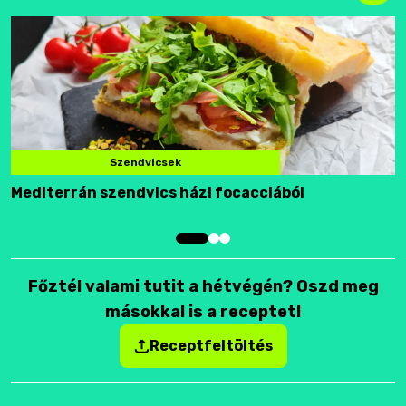
Szendvicsek
Mediterrán szendvics házi focacciából
F
Főztél valami tutit a hétvégén? Oszd meg
másokkal is a receptet!
Receptfeltöltés