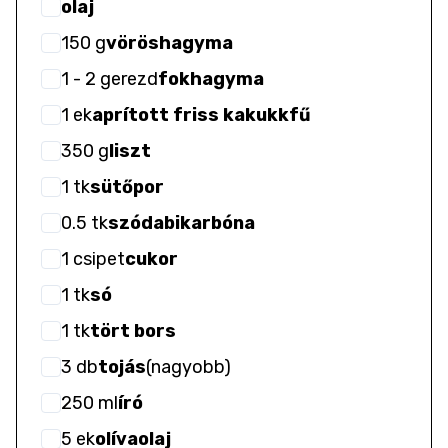
olaj
150
g
vöröshagyma
1
- 2
gerezd
fokhagyma
1
ek
aprított friss kakukkfű
350
g
liszt
1
tk
sütőpor
0.5
tk
szódabikarbóna
1
csipet
cukor
1
tk
só
1
tk
tört bors
3
db
tojás
(
nagyobb
)
250
ml
író
5
ek
olívaolaj