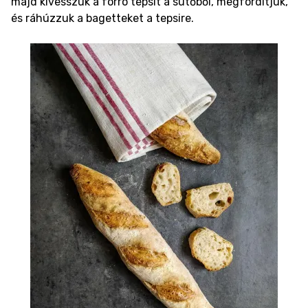
majd kivesszük a forró tepsit a sütőből, megfordítjuk,
és ráhúzzuk a bagetteket a tepsire.