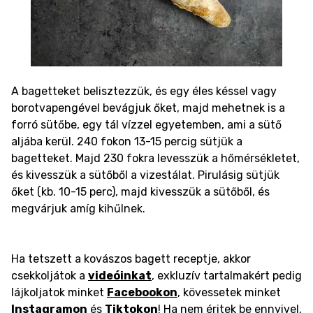
A bagetteket belisztezzük, és egy éles késsel vagy
borotvapengével bevágjuk őket, majd mehetnek is a
forró sütőbe, egy tál vízzel egyetemben, ami a sütő
aljába kerül. 240 fokon 13-15 percig sütjük a
bagetteket. Majd 230 fokra levesszük a hőmérsékletet,
és kivesszük a sütőből a vizestálat. Pirulásig sütjük
őket (kb. 10-15 perc), majd kivesszük a sütőből, és
megvárjuk amíg kihűlnek.
Ha tetszett a kovászos bagett receptje, akkor
csekkoljátok a
videóinkat
, exkluzív tartalmakért pedig
lájkoljatok minket
Facebookon
, kövessetek minket
Instagramon
és
Tiktokon
! Ha nem éritek be ennyivel,