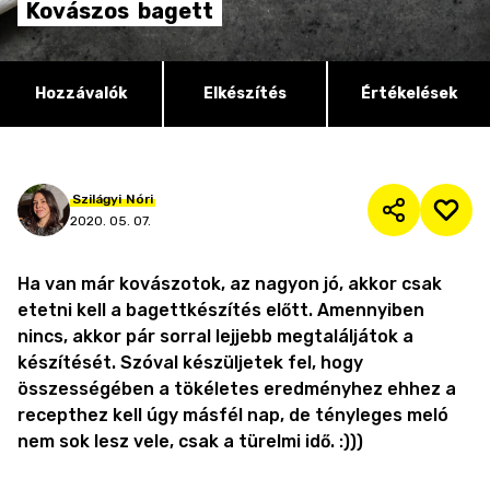
Kovászos
bagett
Hozzávalók
Elkészítés
Értékelések
Szilágyi
Nóri
2020. 05. 07.
Ha van már kovászotok, az nagyon jó, akkor csak
etetni kell a bagettkészítés előtt. Amennyiben
nincs, akkor pár sorral lejjebb megtaláljátok a
készítését. Szóval készüljetek fel, hogy
összességében a tökéletes eredményhez ehhez a
recepthez kell úgy másfél nap, de tényleges meló
nem sok lesz vele, csak a türelmi idő. :)))