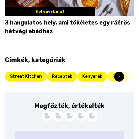
Hol egyek ma?
3 hangulatos hely, ami tökéletes egy ráérős
hétvégi ebédhez
Címkék, kategóriák
Street Kitchen
Receptek
Kenyerek
Friss
Pé
Megfőzték, értékelték