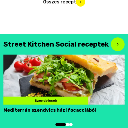
Összes recept
Street Kitchen Social receptek
Szendvicsek
Mediterrán szendvics házi focacciából
F