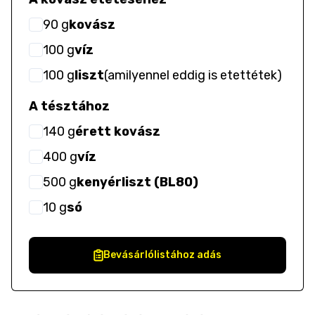
90
g
kovász
100
g
víz
100
g
liszt
(
amilyennel eddig is etettétek
)
A tésztához
140
g
érett kovász
400
g
víz
500
g
kenyérliszt (BL80)
10
g
só
Bevásárlólistához adás