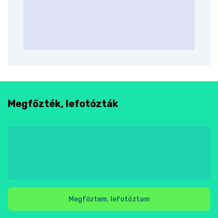
Megfőzték, lefotózták
Megfőztem, lefotóztam