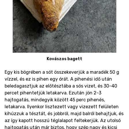
Kovászos bagett
Egy kis bögrében a sót összekeverjük a maradék 50 g
vízzel, és ez is pihen egy órát. A pihenési idő után
beledagasztjuk az előtésztába a sós vizet, és 30-40
percet pihentetjük letakarva. Ezután jön 2-3
hajtogatás, mindegyik között 45 perc pihenés,
letakarva. Ilyenkor lisztezett vagy vizezett felületen
kihúzzuk a tésztát, és jobbról, majd balról behajtjuk, és
az így kapott hosszú téglalapot feltekerjük. Az utolsó
hajtogatás után már biztos, hogy szép nagy és kicsi