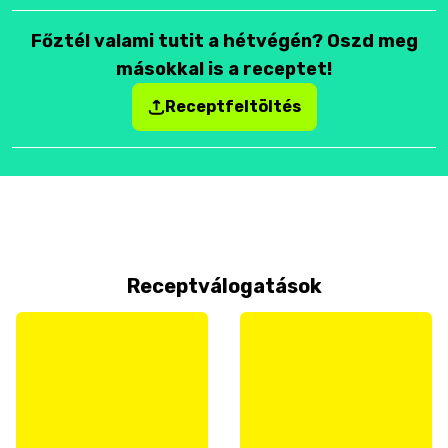
Főztél valami tutit a hétvégén? Oszd meg
másokkal is a receptet!
Receptfeltöltés
Receptválogatások