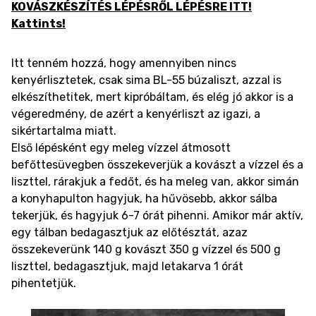
KOVÁSZKÉSZÍTÉS LÉPÉSRŐL LÉPÉSRE ITT!
Kattints!
Itt tenném hozzá, hogy amennyiben nincs
kenyérlisztetek, csak sima BL-55 búzaliszt, azzal is
elkészíthetitek, mert kipróbáltam, és elég jó akkor is a
végeredmény, de azért a kenyérliszt az igazi, a
sikértartalma miatt.
Első lépésként egy meleg vízzel átmosott
befőttesüvegben összekeverjük a kovászt a vízzel és a
liszttel, rárakjuk a fedőt, és ha meleg van, akkor simán
a konyhapulton hagyjuk, ha hűvösebb, akkor sálba
tekerjük, és hagyjuk 6-7 órát pihenni. Amikor már aktív,
egy tálban bedagasztjuk az előtésztát, azaz
összekeverünk 140 g kovászt 350 g vízzel és 500 g
liszttel, bedagasztjuk, majd letakarva 1 órát
pihentetjük.