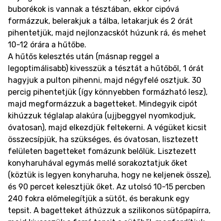
buborékok is vannak a tésztában, ekkor cipóvá
formázzuk, belerakjuk a tálba, letakarjuk és 2 órát
pihentetjük, majd nejlonzacskót húzunk rá, és mehet
10-12 órára a hűtőbe.
A hűtős kelesztés után (másnap reggel a
legoptimálisabb) kivesszük a tésztát a hűtőből, 1 órát
hagyjuk a pulton pihenni, majd négyfelé osztjuk. 30
percig pihentetjük (így könnyebben formázható lesz),
majd megformázzuk a bagetteket. Mindegyik cipót
kihúzzuk téglalap alakúra (ujjbeggyel nyomkodjuk,
óvatosan), majd elkezdjük feltekerni. A végüket kicsit
összecsípjük, ha szükséges, és óvatosan, lisztezett
felületen bagetteket fomázunk belőlük. Lisztezett
konyharuhával egymás mellé sorakoztatjuk őket
(köztük is legyen konyharuha, hogy ne keljenek össze),
és 90 percet kelesztjük őket. Az utolsó 10-15 percben
240 fokra előmelegítjük a sütőt, és berakunk egy
tepsit. A bagetteket áthúzzuk a szilikonos sütőpapírra,