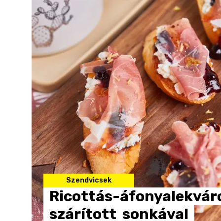
Szendvicsek
Ricottás-áfonyalekvár
szárított
sonkával