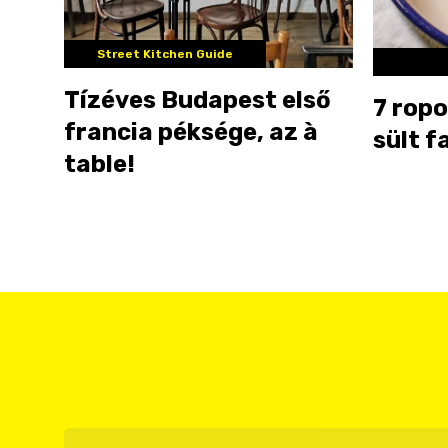
Street Kitchen Guide
Tízéves Budapest első
7 ropo
francia péksége, az à
sült f
table!