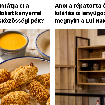
 látja el a
Ahol a répatorta 
dokat kenyérrel
kilátás is lenyűgö
isközösségi pék?
megnyílt a Lui Ra