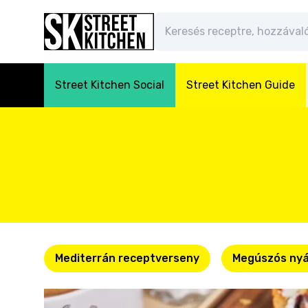
Street Kitchen Social
Street Kitchen Guide
Mediterrán receptverseny
Megúszós nyá