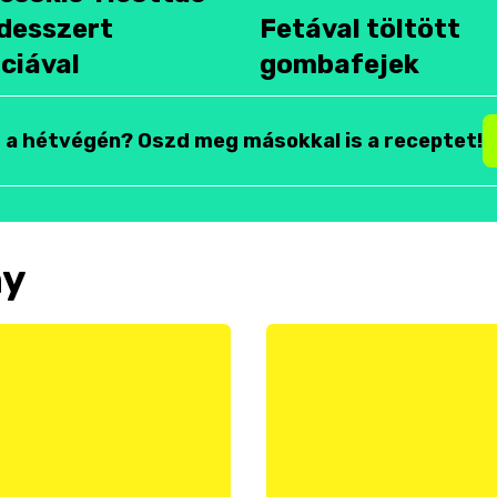
desszert
Fetával töltött
ciával
gombafejek
t a hétvégén? Oszd meg másokkal is a receptet!
ny