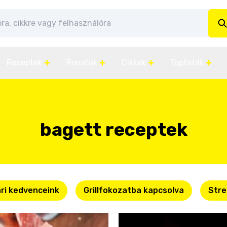
Receptek
Rovatok
Cikkek
Toplisták
bagett receptek
ri kedvenceink
Grillfokozatba kapcsolva
Stre