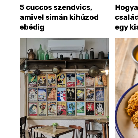
5 cuccos szendvics,
Hogyan
amivel simán kihúzod
csalá
ebédig
egy k