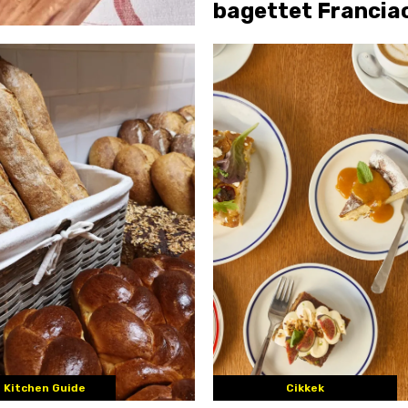
bagettet Francia
 Kitchen Guide
Cikkek