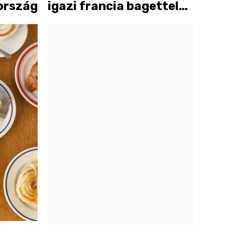
ország
igazi francia bagettel
vár a Chez Matild
pékség