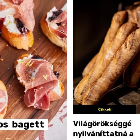
Cikkek
os
bagett
Világörökséggé
nyilváníttatná a