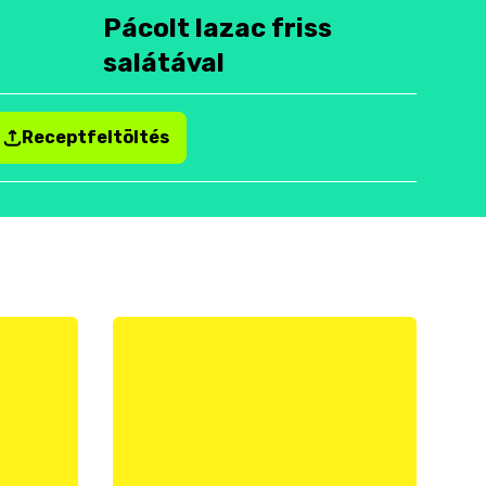
Pácolt lazac friss
salátával
Receptfeltöltés