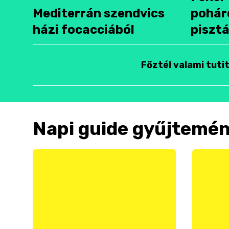
Mediterrán szendvics
pohár
házi focacciából
pisztá
Főztél valami tuti
Napi guide gyűjtemé