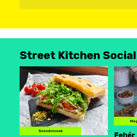
Street Kitchen Socia
Meg
Szendvicsek
Fehér 