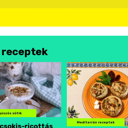
l receptek
úszós sütik
Mediterrán receptek
csokis-ricottás