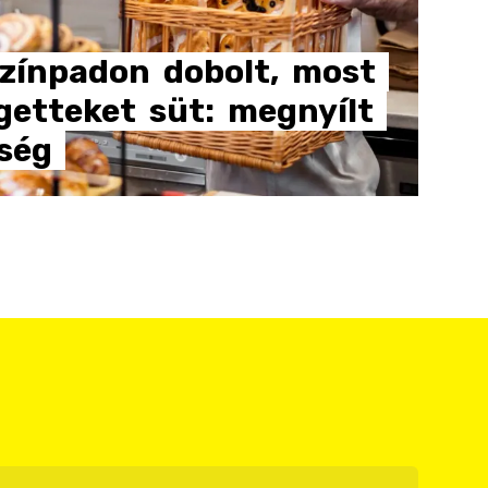
színpadon
dobolt,
most
getteket
süt:
megnyílt
ség