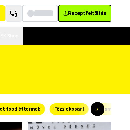
Receptfeltöltés
SK Shop
et food éttermek
Főzz okosan!
Villámgyors r