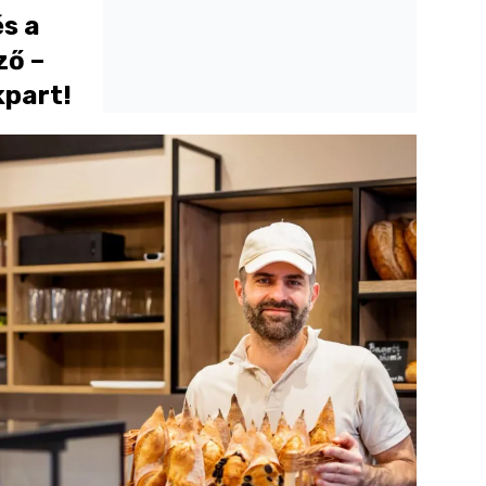
és a
ző –
kpart!