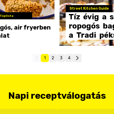
Street Kitchen Guide
Tíz
évig
a
Toplista
ropogós
ba
gós, air fryerben
a
Tradi
pék
alat
1
2
3
4
Napi receptválogatás