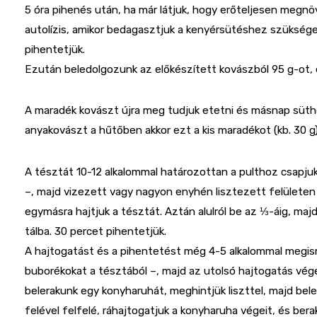
5 óra pihenés után, ha már látjuk, hogy erőteljesen megnöv
autolízis, amikor bedagasztjuk a kenyérsütéshez szükséges v
pihentetjük.
Ezután beledolgozunk az előkészített kovászból 95 g-ot, é
A maradék kovászt újra meg tudjuk etetni és másnap süth
anyakovászt a hűtőben akkor ezt a kis maradékot (kb. 30 g
A tésztát 10-12 alkalommal határozottan a pulthoz csapju
–, majd vizezett vagy nagyon enyhén lisztezett felületen k
egymásra hajtjuk a tésztát. Aztán alulról be az ⅓-áig, majd
tálba. 30 percet pihentetjük.
A hajtogatást és a pihentetést még 4-5 alkalommal megism
buborékokat a tésztából –, majd az utolsó hajtogatás vég
belerakunk egy konyharuhát, meghintjük liszttel, majd bele
felével felfelé, ráhajtogatjuk a konyharuha végeit, és bera