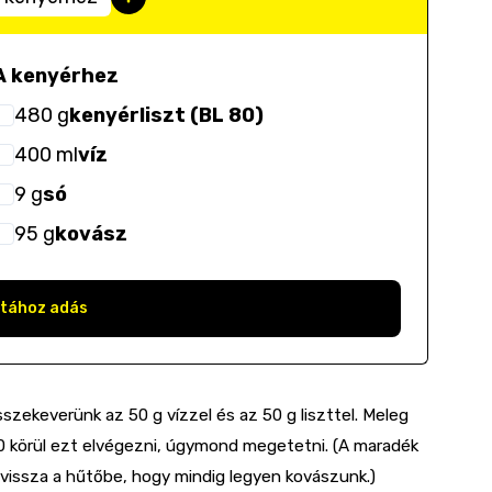
A kenyérhez
480
g
kenyérliszt (BL 80)
400
ml
víz
9
g
só
95
g
kovász
stához adás
szekeverünk az 50 g vízzel és az 50 g liszttel. Meleg
10 körül ezt elvégezni, úgymond megetetni. (A maradék
vissza a hűtőbe, hogy mindig legyen kovászunk.)