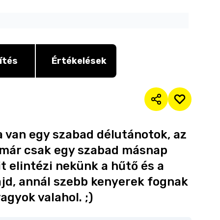
ítés
Értékelések
Ha van egy szabad délutánotok, az
a már csak egy szabad másnap
it elintézi nekünk a hűtő és a
ajd, annál szebb kenyerek fognak
agyok valahol. ;)