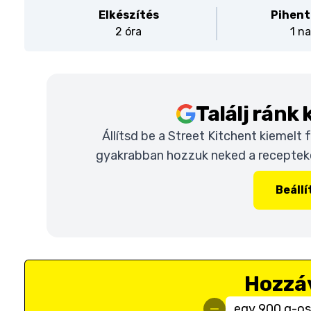
Elkészítés
Pihent
2 óra
1 n
Találj ránk
Állítsd be a Street Kitchent kiemelt
gyakrabban hozzuk neked a recepteket
Beáll
Hozzá
egy 900 g-os