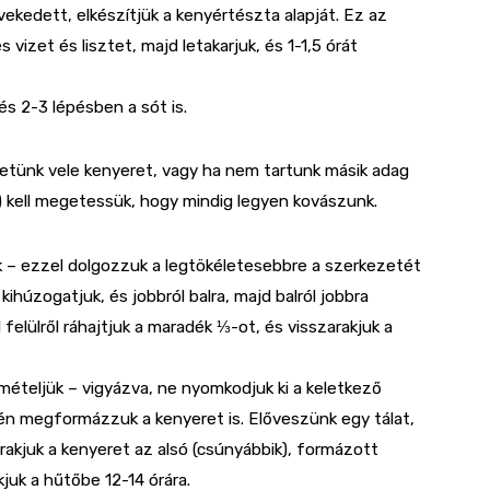
ekedett, elkészítjük a kenyértészta alapját. Ez az
izet és lisztet, majd letakarjuk, és 1-1,5 órát
s 2-3 lépésben a sót is.
etünk vele kenyeret, vagy ha nem tartunk másik adag
) kell megetessük, hogy mindig legyen kovászunk.
k – ezzel dolgozzuk a legtökéletesebbre a szerkezetét
ihúzogatjuk, és jobbról balra, majd balról jobbra
 felülről ráhajtjuk a maradék ⅓-ot, és visszarakjuk a
ételjük – vigyázva, ne nyomkodjuk ki a keletkező
én megformázzuk a kenyeret is. Előveszünk egy tálat,
rakjuk a kenyeret az alsó (csúnyábbik), formázott
kjuk a hűtőbe 12-14 órára.