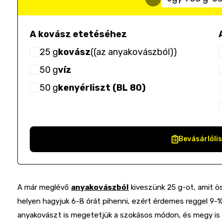
A kovász etetéséhez
25
g
kovász
(
(az anyakovászból)
)
50
g
víz
50
g
kenyérliszt (BL 80)
Bevásárlóli
A már meglévő
anyakovászból
kiveszünk 25 g-ot, amit ös
helyen hagyjuk 6-8 órát pihenni, ezért érdemes reggel 9-
anyakovászt is megetetjük a szokásos módon, és megy is 