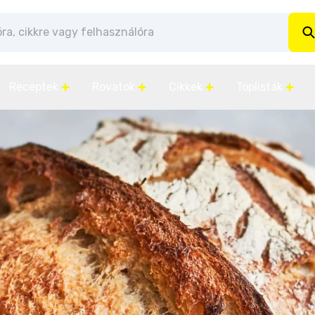
Receptek
Rovatok
Cikkek
Toplisták