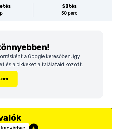
etés
Sütés
ap
50 perc
 könnyebben!
 forrásként a Google keresőben, így
 és a cikkeket a találataid között.
ítom
valók
 kenyérhez