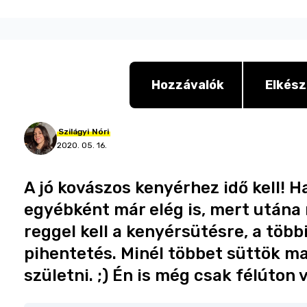
Hozzávalók
Elkész
Szilágyi
Nóri
2020. 05. 16.
A jó kovászos kenyérhez idő kell! 
egyébként már elég is, mert után
reggel kell a kenyérsütésre, a több
pihentetés. Minél többet süttök m
születni. ;) Én is még csak félúton v