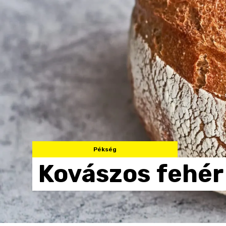
Pékség
Kovászos
fehér