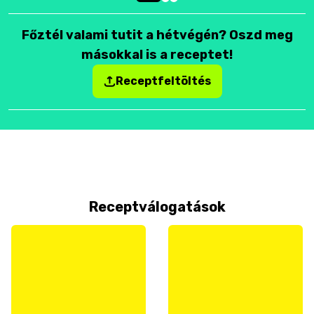
Főztél valami tutit a hétvégén? Oszd meg
másokkal is a receptet!
Receptfeltöltés
Receptválogatások