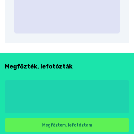
Megfőzték, lefotózták
Megfőztem, lefotóztam