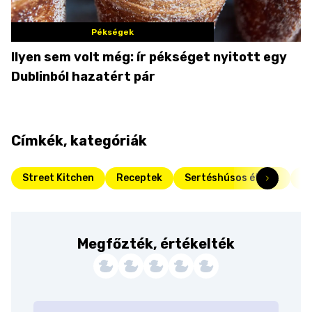
Pékségek
Ilyen sem volt még: ír pékséget nyitott egy
Dublinból hazatért pár
Címkék, kategóriák
Street Kitchen
Receptek
Sertéshúsos ételek
Ka
Megfőzték, értékelték