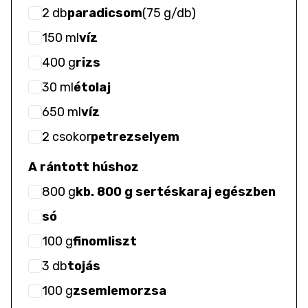
2
db
paradicsom
(
75 g/db
)
150
ml
víz
400
g
rizs
30
ml
étolaj
650
ml
víz
2
csokor
petrezselyem
A rántott húshoz
800
g
kb. 800 g sertéskaraj egészben
só
100
g
finomliszt
3
db
tojás
100
g
zsemlemorzsa