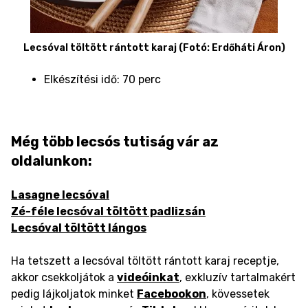
Lecsóval töltött rántott karaj (Fotó: Erdőháti Áron)
Elkészítési idő: 70 perc
Még több lecsós tutiság vár az
oldalunkon:
Lasagne lecsóval
Zé-féle lecsóval töltött padlizsán
Lecsóval töltött lángos
Ha tetszett a lecsóval töltött rántott karaj receptje,
akkor csekkoljátok a
videóinkat
, exkluzív tartalmakért
pedig lájkoljatok minket
Facebookon
, kövessetek