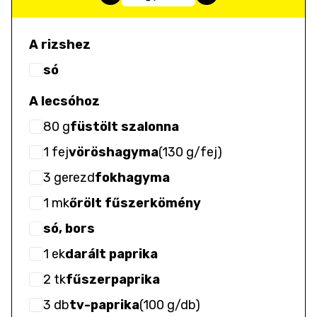
A rizshez
só
A lecsóhoz
80
g
füstölt szalonna
1
fej
vöröshagyma
(
130 g/fej
)
3
gerezd
fokhagyma
1
mk
őrölt fűszerkömény
só, bors
1
ek
darált paprika
2
tk
fűszerpaprika
3
db
tv-paprika
(
100 g/db
)