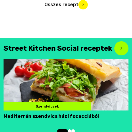
Összes recept
Street Kitchen Social receptek
Szendvicsek
Mediterrán szendvics házi focacciából
F