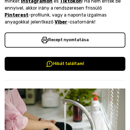
minket
Instagramon
és
Tiktokon
! Ha nem éritek be
ennyivel, akkor irány a rendszeresen frissülő
Pinterest
-profilunk, vagy a naponta izgalmas
anyagokkal jelentkező
Viber
-csatornánk!
Recept nyomtatása
Hibát találtam!