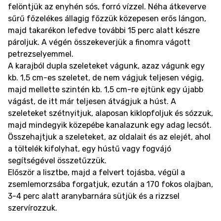
felöntjük az enyhén sós, forró vízzel. Néha átkeverve
sűrű főzelékes állagig főzzük közepesen erős lángon,
majd takarékon lefedve további 15 perc alatt készre
pároljuk. A végén összekeverjük a finomra vágott
petrezselyemmel.
A karajból dupla szeleteket vágunk, azaz vágunk egy
kb. 1,5 cm-es szeletet, de nem vágjuk teljesen végig,
majd mellette szintén kb. 1,5 cm-re ejtünk egy újabb
vágást, de itt már teljesen átvágjuk a húst. A
szeleteket szétnyitjuk, alaposan kiklopfoljuk és sózzuk,
majd mindegyik közepébe kanalazunk egy adag lecsót.
Összehajtjuk a szeleteket, az oldalait és az elejét, ahol
a töltelék kifolyhat, egy hústű vagy fogvájó
segítségével összetűzzük.
Először a lisztbe, majd a felvert tojásba, végül a
zsemlemorzsába forgatjuk, ezután a 170 fokos olajban,
3-4 perc alatt aranybarnára sütjük és a rizzsel
szervírozzuk.