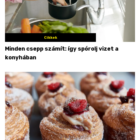
Cikkek
Minden csepp számít: így spórolj vizet a
konyhában