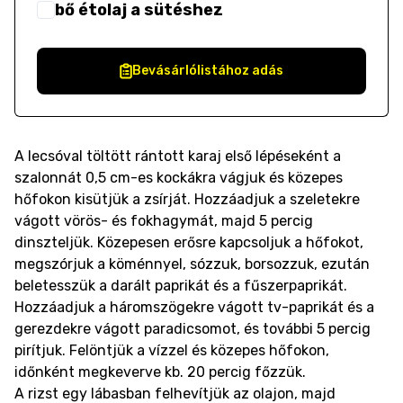
bő étolaj a sütéshez
Bevásárlólistához adás
A lecsóval töltött rántott karaj első lépéseként a
szalonnát 0,5 cm-es kockákra vágjuk és közepes
hőfokon kisütjük a zsírját. Hozzáadjuk a szeletekre
vágott vörös- és fokhagymát, majd 5 percig
dinszteljük. Közepesen erősre kapcsoljuk a hőfokot,
megszórjuk a köménnyel, sózzuk, borsozzuk, ezután
beletesszük a darált paprikát és a fűszerpaprikát.
Hozzáadjuk a háromszögekre vágott tv-paprikát és a
gerezdekre vágott paradicsomot, és további 5 percig
pirítjuk. Felöntjük a vízzel és közepes hőfokon,
időnként megkeverve kb. 20 percig főzzük.
A rizst egy lábasban felhevítjük az olajon, majd