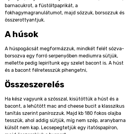
barnacukrot, a füstöltpaprikát, a
fokhagymagranulátumot, majd sózzuk, borsozzuk és
összerottyantjuk.
A húsok
A húspogácsát megformázzuk, mindkét felét sózva-
borsozva egy forró serpenyőben mediumra sütjük,
mellette pedig lepirítunk egy szelet bacont is. A húst
és a bacont félretesszük pihengetni,
Összeszerelés
Ha kész vagyunk a szósszal, kisütöttük a húst és a
bacont, a lehűtött mac and cheese bucit a klasszikus
tanítás szerint panírozzuk. Majd kb 180 fokos olajba
tesszük, ahol addig sütjük, míg nem szép, aranybarna
külsőt nem kap. Lecsepegtetjük egy itatóspapíron,