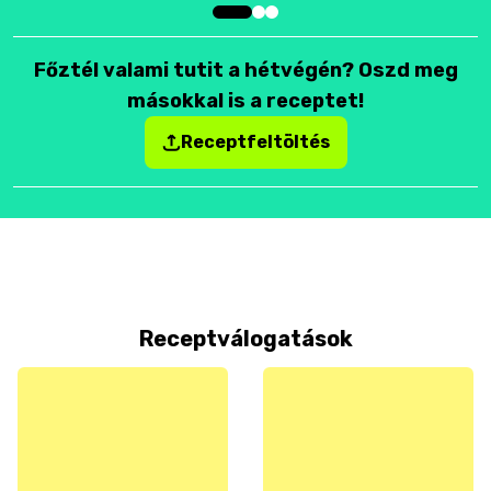
Főztél valami tutit a hétvégén? Oszd meg
másokkal is a receptet!
Receptfeltöltés
Receptválogatások