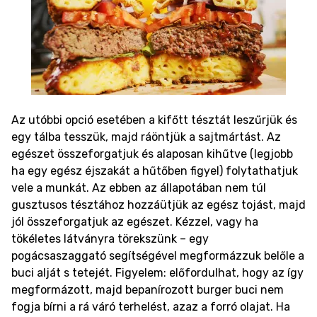
Az utóbbi opció esetében a kifőtt tésztát leszűrjük és
egy tálba tesszük, majd ráöntjük a sajtmártást. Az
egészet összeforgatjuk és alaposan kihűtve (legjobb
ha egy egész éjszakát a hűtőben figyel) folytathatjuk
vele a munkát. Az ebben az állapotában nem túl
gusztusos tésztához hozzáütjük az egész tojást, majd
jól összeforgatjuk az egészet. Kézzel, vagy ha
tökéletes látványra törekszünk – egy
pogácsaszaggató segítségével megformázzuk belőle a
buci alját s tetejét. Figyelem: előfordulhat, hogy az így
megformázott, majd bepanírozott burger buci nem
fogja bírni a rá váró terhelést, azaz a forró olajat. Ha