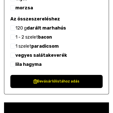
morzsa
Az összeszereléshez
120
g
darált marhahús
1
- 2
szelet
bacon
1
szelet
paradicsom
vegyes salátakeverék
lila hagyma
Bevásárlólistához adás