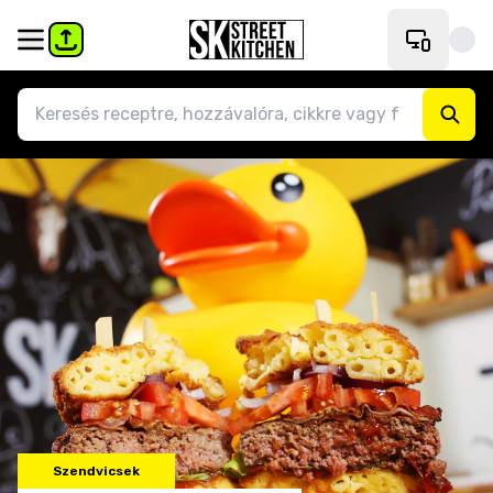
Szendvicsek