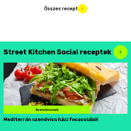
Összes recept
Street Kitchen Social receptek
Szendvicsek
Mediterrán szendvics házi focacciából
F