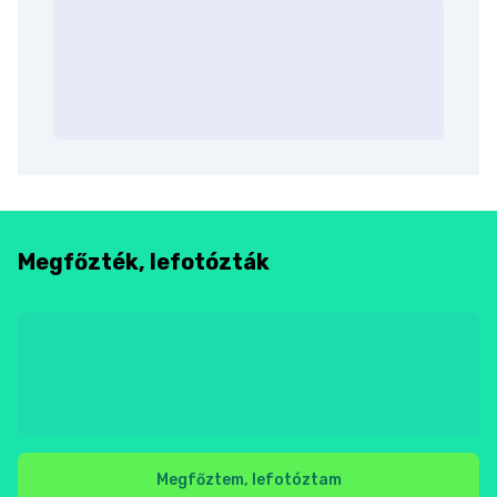
Megfőzték, lefotózták
Megfőztem, lefotóztam