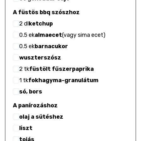
A füstös bbq szószhoz
2
dl
ketchup
0.5
ek
almaecet
(
vagy sima ecet
)
0.5
ek
barnacukor
wuszterszósz
2
tk
füstölt fűszerpaprika
1
tk
fokhagyma-granulátum
só, bors
A panírozáshoz
olaj a sütéshez
liszt
tojás