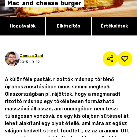
Mac
and
cheese
burger
Hozzávalók
Elkészítés
Értékelések
Jancsa
Jani
2015. 10. 19.
A különféle pasták, rizottók másnap történő
újrahasznosításában nincs semmi meglepő.
Olaszországban pl. rájöttek, hogy a megmaradt
rizottó másnap egy tökéletesen formázható
masszává áll össze, ami önmagában nem teszi
túlságosan vonzóvá, de egy kis olajban sütéssel át
lehet alakítani egy olyat étellé, ami mára az egész
világon kedvelt street food lett, ez az arancini. Ott