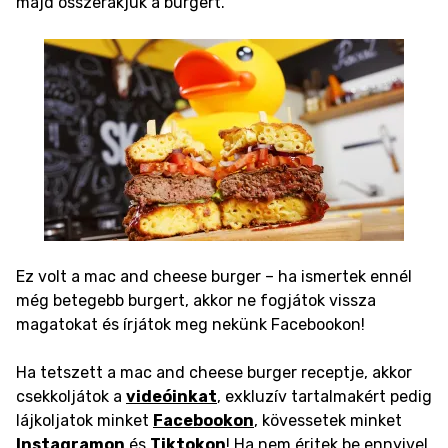
majd összerakjuk a burgert.
Ez volt a mac and cheese burger – ha ismertek ennél
még betegebb burgert, akkor ne fogjátok vissza
magatokat és írjátok meg nekünk Facebookon!
Ha tetszett a mac and cheese burger receptje, akkor
csekkoljátok a
videóinkat
, exkluzív tartalmakért pedig
lájkoljatok minket
Facebookon
, kövessetek minket
Instagramon
és
Tiktokon
! Ha nem éritek be ennyivel,