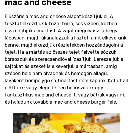
mac and cheese
Előszöris a mac and cheese alapot készítjük el. A
tésztát elkezdjük kifőzni forró, sós vízben, közben
összedobjuk a mártást. A vajat megolvasztjuk egy
lábosban, majd rákanalazzuk a lisztet, amit elkeverünk
benne, majd elkezdjük részletekben hozzáadagolni a
tejet. Ha a mártás az összes tejet felvette sózzuk,
borsozzuk és szerecsendióval ízesítjük. Lereszeljük a
sajtokat és ezeket is elkeverjük a mártásban, amíg
szépen bele nem olvadnak és homogén állagú,
lávaként hömpölygő sajtmártást nem kapunk. Két út áll
előttünk: vagy elégedetten bepuszilunk egy
fantasztikus mac and cheese-t, vagy bátrak vagyunk
és haladunk tovább a mac and cheese burger felé.