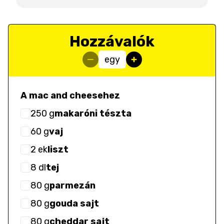
Hozzávalók
egy
A mac and cheesehez
250
g
makaróni tészta
60
g
vaj
2
ek
liszt
8
dl
tej
80
g
parmezán
80
g
gouda sajt
80
g
cheddar sajt