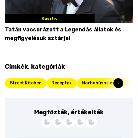
Gasztro
Tatán vacsorázott a Legendás állatok és
megfigyelésük sztárja!
Címkék, kategóriák
Street Kitchen
Receptek
Marhahúsos ételek
Da
Megfőzték, értékelték