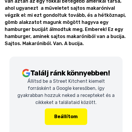
van aztán az egy fokkal betegebb amerikai társa,
ahol ugyanezt a műveletet sajtos makarónival
végzik el: mi ezt gondoltuk tovább, és a hétköznapi,
gömb alakzatot magunk mögött hagyva egy
hamburger buciját álmodtuk meg. Emberek! Ez egy
hamburger, aminek sajtos makaróniból van a bucija.
Sajtos. Makaróniból. Van. A bucija.
Találj ránk könnyebben!
Állítsd be a Street Kitchent kiemelt
forrásként a Google keresőben, így
gyakrabban hozzuk neked a recepteket és a
cikkeket a találataid között.
Beállítom