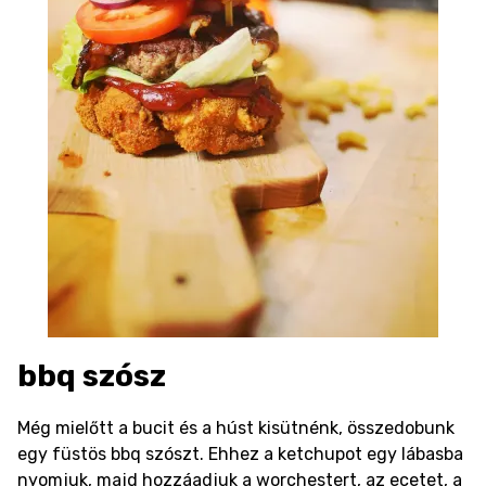
bbq szósz
Még mielőtt a bucit és a húst kisütnénk, összedobunk
egy füstös bbq szószt. Ehhez a ketchupot egy lábasba
nyomjuk, majd hozzáadjuk a worchestert, az ecetet, a