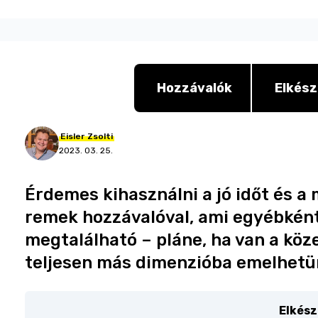
Hozzávalók
Elkész
Eisler
Zsolti
2023. 03. 25.
Érdemes kihasználni a jó időt és 
remek hozzávalóval, ami egyébkén
megtalálható – pláne, ha van a köze
teljesen más dimenzióba emelhetü
Elkész