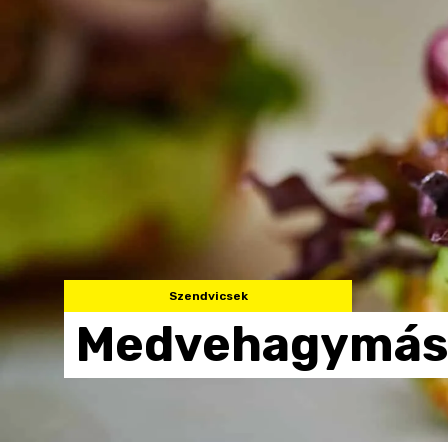
Szendvicsek
Medvehagymás