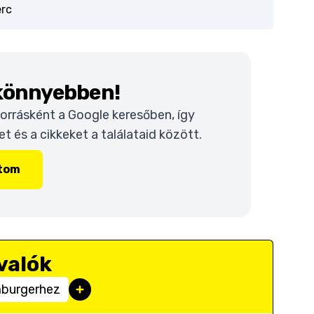
erc
 könnyebben!
 forrásként a Google keresőben, így
 és a cikkeket a találataid között.
ítom
valók
mburgerhez