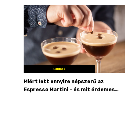
Cikkek
Miért lett ennyire népszerű az
Espresso Martini – és mit érdemes
enni mellé?