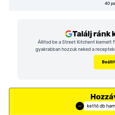
40 p
Találj ránk
Állítsd be a Street Kitchent kiemelt
gyakrabban hozzuk neked a recepteket
Beáll
Hozzá
kettő db ha