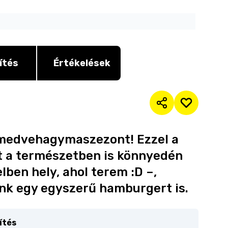
ítés
Értékelések
a medvehagymaszezont! Ezzel a
t a természetben is könnyedén
lben hely, ahol terem :D –,
nk egy egyszerű hamburgert is.
ítés