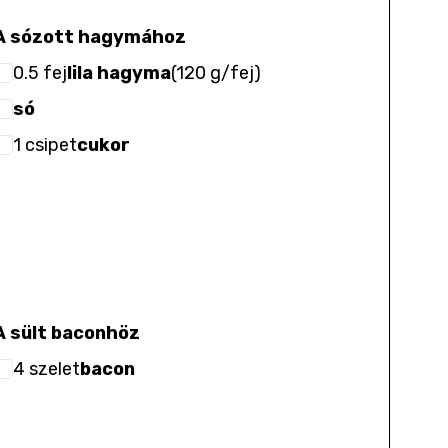
A sózott hagymához
0.5
fej
lila hagyma
(
120 g/fej
)
só
1
csipet
cukor
A sült baconhöz
4
szelet
bacon