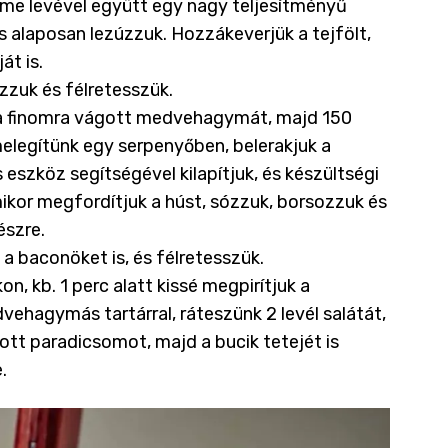
ime levével együtt egy nagy teljesítményű
 alaposan lezúzzuk. Hozzákeverjük a tejfölt,
át is.
zzuk és félretesszük.
s a finomra vágott medvehagymát, majd 150
legítünk egy serpenyőben, belerakjuk a
eszköz segítségével kilapítjuk, és készültségi
mikor megfordítjuk a húst, sózzuk, borsozzuk és
készre.
 a baconöket is, és félretesszük.
, kb. 1 perc alatt kissé megpirítjuk a
vehagymás tartárral, ráteszünk 2 levél salátát,
gott paradicsomot, majd a bucik tetejét is
.