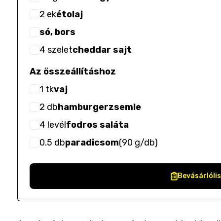
2
ek
étolaj
só, bors
4
szelet
cheddar sajt
Az összeállításhoz
1
tk
vaj
2
db
hamburgerzsemle
4
levél
fodros saláta
0.5
db
paradicsom
(
90 g/db
)
Bevásárlóli