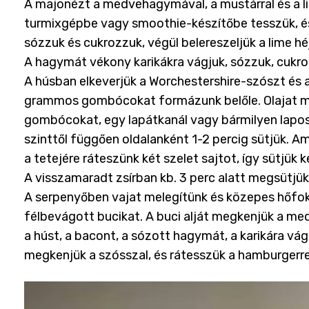
A majonézt a medvehagymával, a mustárral és a l
turmixgépbe vagy smoothie-készítőbe tesszük, és
sózzuk és cukrozzuk, végül belereszeljük a lime héj
A hagymát vékony karikákra vágjuk, sózzuk, cukro
A húsban elkeverjük a Worchestershire-szószt é
grammos gombócokat formázunk belőle. Olajat me
gombócokat, egy lapátkanál vagy bármilyen lapos 
szinttől függően oldalanként 1-2 percig sütjük. A
a tetejére ráteszünk két szelet sajtot, így sütjük 
A visszamaradt zsírban kb. 3 perc alatt megsütjük
A serpenyőben vajat melegítünk és közepes hőfokon
félbevágott bucikat. A buci alját megkenjük a med
a húst, a bacont, a sózott hagymát, a karikára vá
megkenjük a szósszal, és rátesszük a hamburgerre