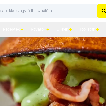
Receptek
Rovatok
Cikkek
Toplisták