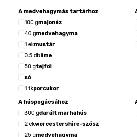
A medvehagymás tartárhoz
100
g
majonéz
40
g
medvehagyma
1
ek
mustár
0.5
db
lime
50
g
tejföl
só
1
tk
porcukor
A húspogácsához
300
g
darált marhahús
2
ek
worcestershire-szósz
25
g
medvehagyma