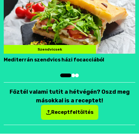
Szendvicsek
Mediterrán szendvics házi focacciából
F
Főztél valami tutit a hétvégén? Oszd meg
másokkal is a receptet!
Receptfeltöltés