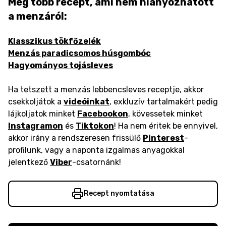
Még több recept, ami nem hiányozhatott
a menzáról:
Klasszikus tökfőzelék
Menzás paradicsomos húsgombóc
Hagyományos tojásleves
Ha tetszett a menzás lebbencsleves receptje, akkor
csekkoljátok a
videóinkat
, exkluzív tartalmakért pedig
lájkoljatok minket
Facebookon
, kövessetek minket
Instagramon
és
Tiktokon
! Ha nem éritek be ennyivel,
akkor irány a rendszeresen frissülő
Pinterest
-
profilunk, vagy a naponta izgalmas anyagokkal
jelentkező
Viber
-csatornánk!
Recept nyomtatása