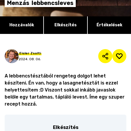
Menzás
lebbencsleves
Hozzávalók
Elkészítés
Értékelések
Eisler
Zsolti
2024. 08. 06.
A lebbencstésztából rengeteg dolgot lehet
készíteni. Én van, hogy a lasagnetésztát is ezzel
helyettesítem :D Viszont sokkal inkább javaslok
belőle egy tartalmas, tápláló levest. Íme egy szuper
recept hozzá.
Elkészítés