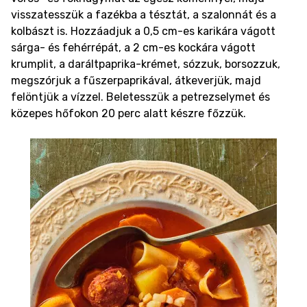
visszatesszük a fazékba a tésztát, a szalonnát és a
kolbászt is. Hozzáadjuk a 0,5 cm-es karikára vágott
sárga- és fehérrépát, a 2 cm-es kockára vágott
krumplit, a daráltpaprika-krémet, sózzuk, borsozzuk,
megszórjuk a fűszerpaprikával, átkeverjük, majd
felöntjük a vízzel. Beletesszük a petrezselymet és
közepes hőfokon 20 perc alatt készre főzzük.