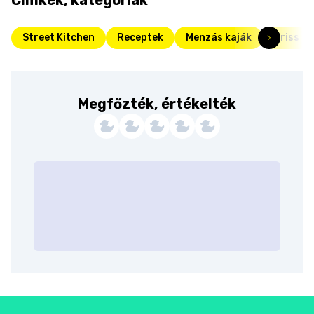
Street Kitchen
Receptek
Menzás kaják
Friss
Megfőzték, értékelték