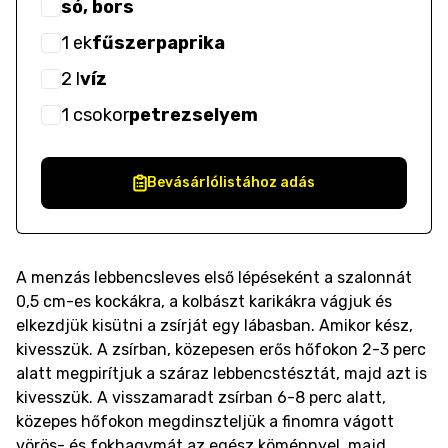
só, bors
1
ek
fűszerpaprika
2
l
víz
1
csokor
petrezselyem
Bevásárlólistához adás
A menzás lebbencsleves első lépéseként a szalonnát
0,5 cm-es kockákra, a kolbászt karikákra vágjuk és
elkezdjük kisütni a zsírját egy lábasban. Amikor kész,
kivesszük. A zsírban, közepesen erős hőfokon 2-3 perc
alatt megpirítjuk a száraz lebbencstésztát, majd azt is
kivesszük. A visszamaradt zsírban 6-8 perc alatt,
közepes hőfokon megdinszteljük a finomra vágott
vörös- és fokhagymát az egész köménnyel, majd