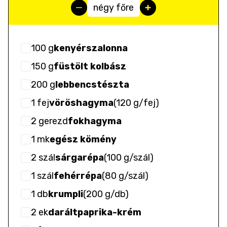
négy főre
100
g
kenyérszalonna
150
g
füstölt kolbász
200
g
lebbencstészta
1
fej
vöröshagyma
(
120 g/fej
)
2
gerezd
fokhagyma
1
mk
egész kömény
2
szál
sárgarépa
(
100 g/szál
)
1
szál
fehérrépa
(
80 g/szál
)
1
db
krumpli
(
200 g/db
)
2
ek
daráltpaprika-krém