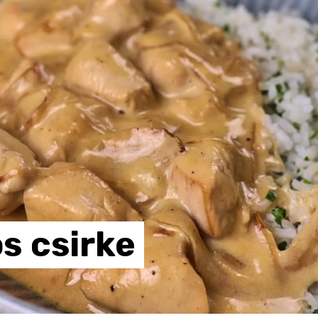
os
csirke