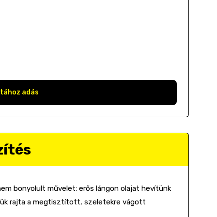
stához adás
zítés
em bonyolult művelet: erős lángon olajat hevítünk
k rajta a megtisztított, szeletekre vágott