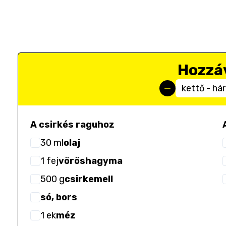
Hozzá
kettő - há
A csirkés raguhoz
30
ml
olaj
1
fej
vöröshagyma
500
g
csirkemell
só, bors
1
ek
méz