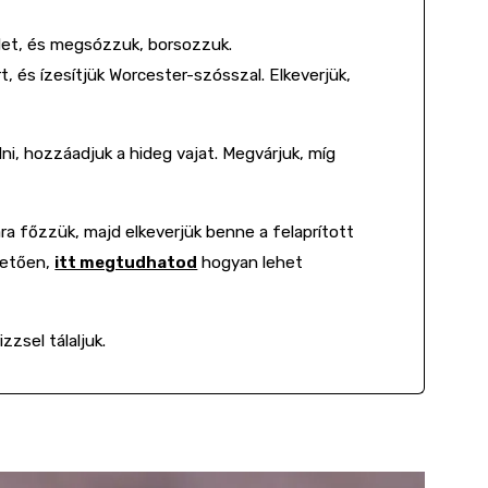
let, és megsózzuk, borsozzuk.
, és ízesítjük Worcester-szósszal. Elkeverjük,
ni, hozzáadjuk a hideg vajat. Megvárjuk, míg
ra főzzük, majd elkeverjük benne a felaprított
lletően,
itt megtudhatod
hogyan lehet
zsel tálaljuk.