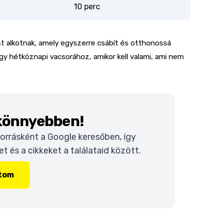
10 perc
st alkotnak, amely egyszerre csábít és otthonossá
gy hétköznapi vacsorához, amikor kell valami, ami nem
 könnyebben!
 forrásként a Google keresőben, így
 és a cikkeket a találataid között.
ítom