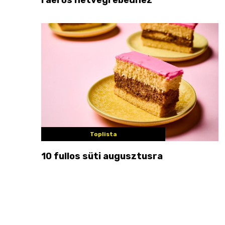
Toplista
10 fullos süti augusztusra