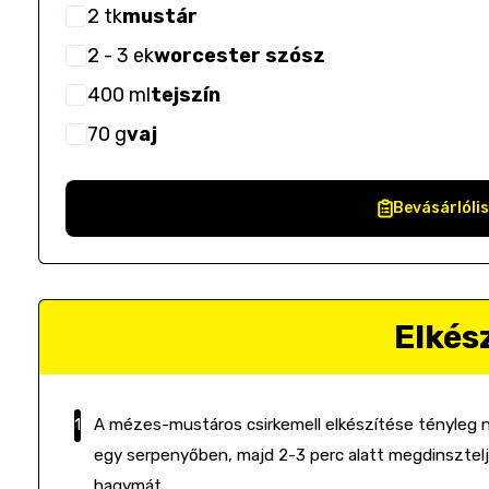
2
tk
mustár
2
- 3
ek
worcester szósz
400
ml
tejszín
70
g
vaj
Bevásárlóli
Elkés
A mézes-mustáros csirkemell elkészítése tényleg n
egy serpenyőben, majd 2-3 perc alatt megdinszteljü
hagymát.