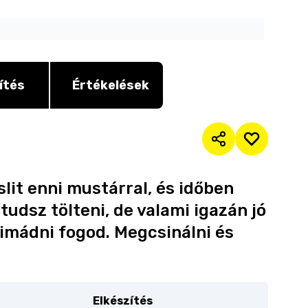
ítés
Értékelések
slit enni mustárral, és időben
udsz tölteni, de valami igazán jó
t imádni fogod. Megcsinálni és
Elkészítés