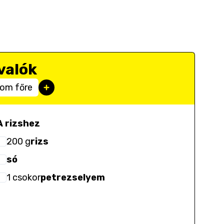
valók
rom főre
A rizshez
200
g
rizs
só
1
csokor
petrezselyem