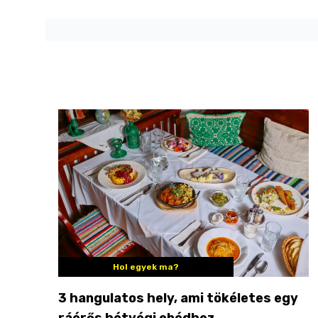
Hol egyek ma?
3 hangulatos hely, ami tökéletes egy
ráérős hétvégi ebédhez