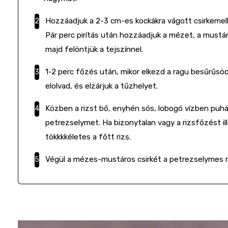
Hozzáadjuk a 2-3 cm-es kockákra vágott csirkemel
Pár perc pirítás után hozzáadjuk a mézet, a mustárt
majd felöntjük a tejszínnel.
1-2 perc főzés után, mikor elkezd a ragu besűrűsöd
elolvad, és elzárjuk a tűzhelyet.
Közben a rizst bő, enyhén sós, lobogó vízben puhá
petrezselymet. Ha bizonytalan vagy a rizsfőzést i
tökkkkéletes a főtt rizs.
Végül a mézes-mustáros csirkét a petrezselymes riz