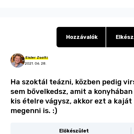
Hozzávalók
Elkész
Eisler
Zsolti
2021. 06. 28.
Ha szoktál teázni, közben pedig vir
sem bővelkedsz, amit a konyhában t
kis ételre vágysz, akkor ezt a kajá
megenni is. :)
Előkészület