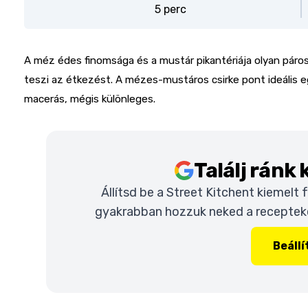
5 perc
A méz édes finomsága és a mustár pikantériája olyan páro
teszi az étkezést. A mézes-mustáros csirke pont ideális e
macerás, mégis különleges.
Találj ránk
Állítsd be a Street Kitchent kiemelt
gyakrabban hozzuk neked a recepteket
Beáll