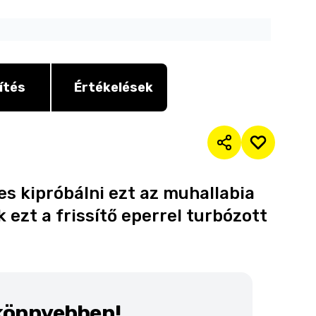
ítés
Értékelések
s kipróbálni ezt az muhallabia
k ezt a frissítő eperrel turbózott
 könnyebben!