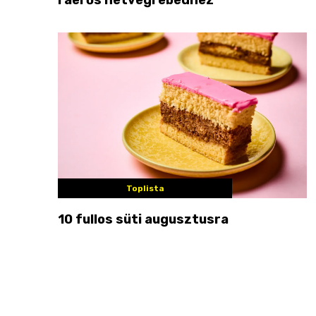
Toplista
10 fullos süti augusztusra