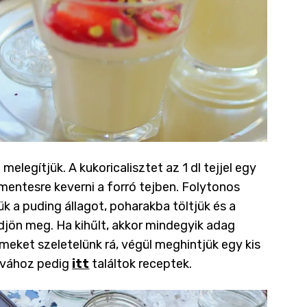
melegítjük. A kukoricalisztet az 1 dl tejjel egy
entesre keverni a forró tejben. Folytonos
ük a puding állagot, poharakba töltjük és a
djön meg. Ha kihűlt, akkor mindegyik adag
zemeket szeletelünk rá, végül meghintjük egy kis
lavához pedig
itt
találtok receptek.