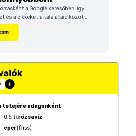
 forrásként a Google keresőben, így
 és a cikkeket a találataid között.
ítom
valók
y
a tetejére adagonként
0.5
tk
rózsavíz
eper
(
friss
)