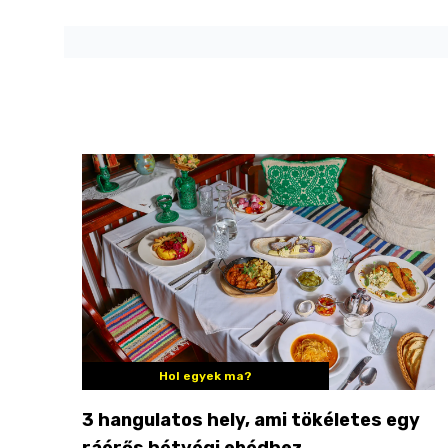
Hol egyek ma?
3 hangulatos hely, ami tökéletes egy
ráérős hétvégi ebédhez