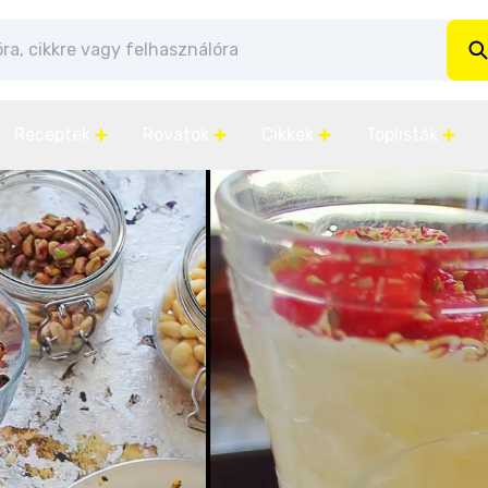
Receptek
Rovatok
Cikkek
Toplisták