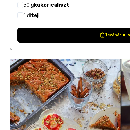
50
g
kukoricaliszt
1
dl
tej
Bevásárlóli