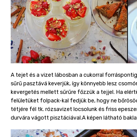
A tejet és a vizet lábosban a cukorral forráspontig 
sűrű pasztává keverjük, így könnyebb lesz csomóm
kevergetés mellett sűrűre főzzük a tejjel. Ha elért
felületüket folpack-kal fedjük be, hogy ne bőrösö
tétjére fél tk. rózsavizet locsolunk és friss epes
durvára vágott pisztáciával.A képen látható bak