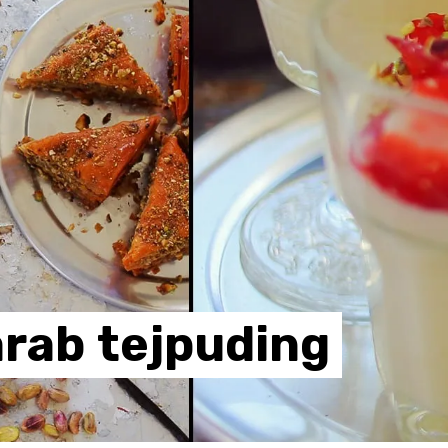
arab
tejpuding