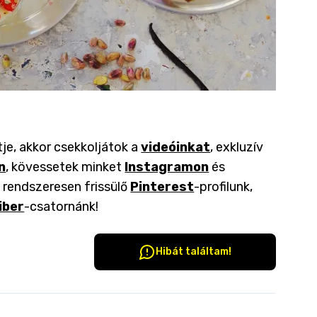
tje, akkor csekkoljátok a
videóinkat
, exkluzív
n
, kövessetek minket
Instagramon
és
a rendszeresen frissülő
Pinterest
-profilunk,
iber
-csatornánk!
Hibát találtam!