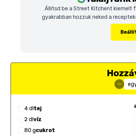
Állítsd be a Street Kitchent kiemelt
gyakrabban hozzuk neked a recepteket
Beáll
Hozzá
eg
4
dl
tej
2
dl
víz
80
g
cukrot