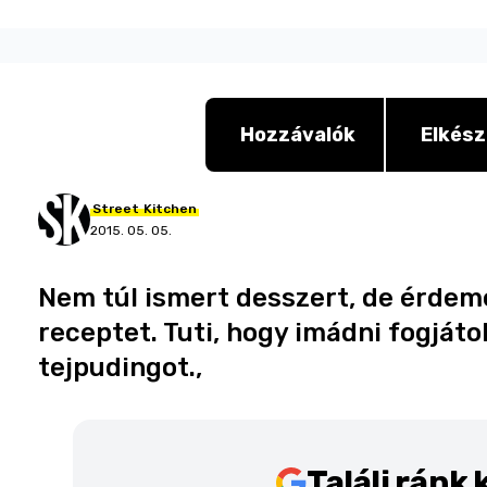
Hozzávalók
Elkész
Street
Kitchen
2015. 05. 05.
Nem túl ismert desszert, de érdeme
receptet. Tuti, hogy imádni fogjáto
tejpudingot.,
Találj ránk