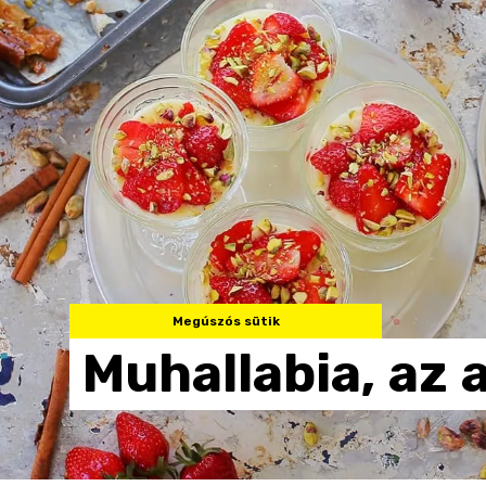
Megúszós sütik
Muhallabia,
az