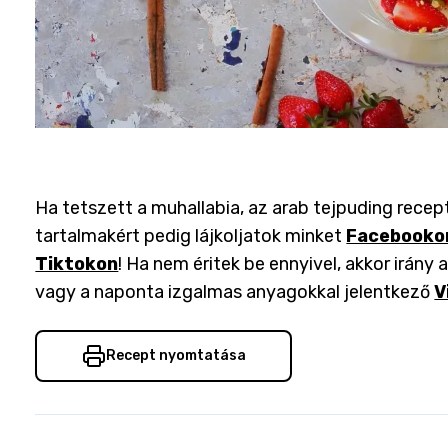
Ha tetszett a muhallabia, az arab tejpuding recep
tartalmakért pedig lájkoljatok minket
Facebooko
Tiktokon
! Ha nem éritek be ennyivel, akkor irány 
vagy a naponta izgalmas anyagokkal jelentkező
V
Recept nyomtatása