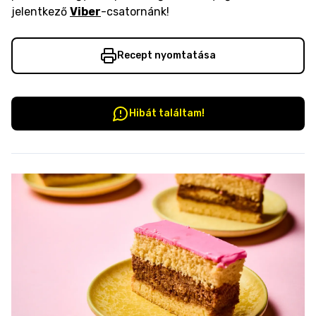
jelentkező
Viber
-csatornánk!
Recept nyomtatása
Hibát találtam!