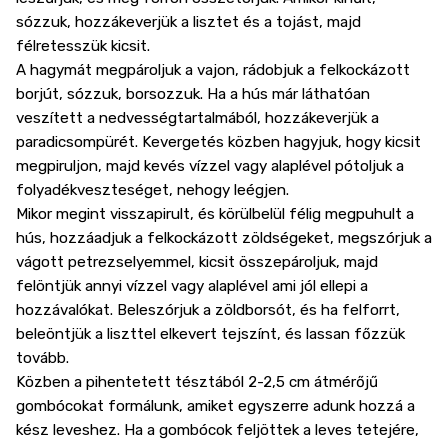
sózzuk, hozzákeverjük a lisztet és a tojást, majd
félretesszük kicsit.
A hagymát megpároljuk a vajon, rádobjuk a felkockázott
borjút, sózzuk, borsozzuk. Ha a hús már láthatóan
veszített a nedvességtartalmából, hozzákeverjük a
paradicsompürét. Kevergetés közben hagyjuk, hogy kicsit
megpiruljon, majd kevés vízzel vagy alaplével pótoljuk a
folyadékveszteséget, nehogy leégjen.
Mikor megint visszapirult, és körülbelül félig megpuhult a
hús, hozzáadjuk a felkockázott zöldségeket, megszórjuk a
vágott petrezselyemmel, kicsit összepároljuk, majd
felöntjük annyi vízzel vagy alaplével ami jól ellepi a
hozzávalókat. Beleszórjuk a zöldborsót, és ha felforrt,
beleöntjük a liszttel elkevert tejszínt, és lassan főzzük
tovább.
Közben a pihentetett tésztából 2-2,5 cm átmérőjű
gombócokat formálunk, amiket egyszerre adunk hozzá a
kész leveshez. Ha a gombócok feljöttek a leves tetejére,