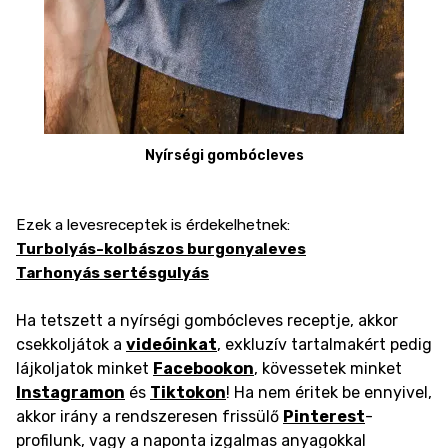
Nyírségi gombócleves
Ezek a levesreceptek is érdekelhetnek:
Turbolyás-kolbászos burgonyaleves
Tarhonyás sertésgulyás
Ha tetszett a nyírségi gombócleves receptje, akkor
csekkoljátok a
videóinkat
, exkluzív tartalmakért pedig
lájkoljatok minket
Facebookon
, kövessetek minket
Instagramon
és
Tiktokon
! Ha nem éritek be ennyivel,
akkor irány a rendszeresen frissülő
Pinterest
-
profilunk, vagy a naponta izgalmas anyagokkal