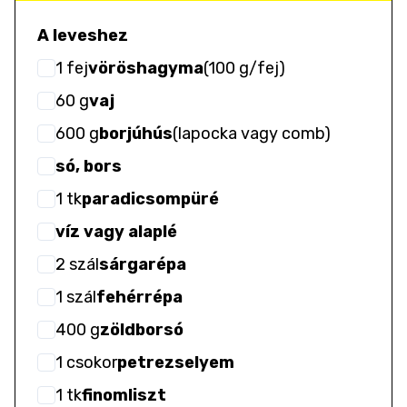
A leveshez
1
fej
vöröshagyma
(
100 g/fej
)
60
g
vaj
600
g
borjúhús
(
lapocka vagy comb
)
só, bors
1
tk
paradicsompüré
víz vagy alaplé
2
szál
sárgarépa
1
szál
fehérrépa
400
g
zöldborsó
1
csokor
petrezselyem
1
tk
finomliszt