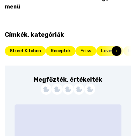
menü
Címkék, kategóriák
Street Kitchen
Receptek
Friss
Levesek
lev
Megfőzték, értékelték