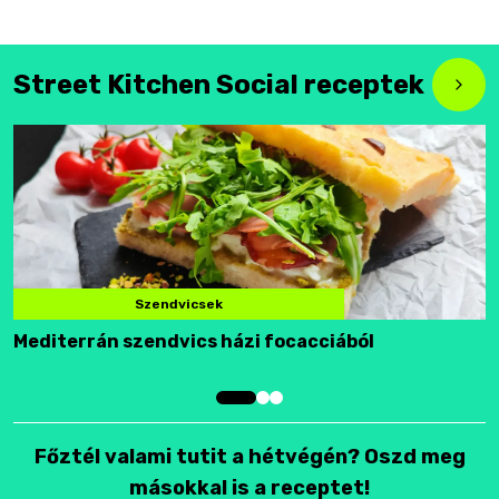
Street Kitchen Social receptek
Szendvicsek
Mediterrán szendvics házi focacciából
F
Főztél valami tutit a hétvégén? Oszd meg
másokkal is a receptet!