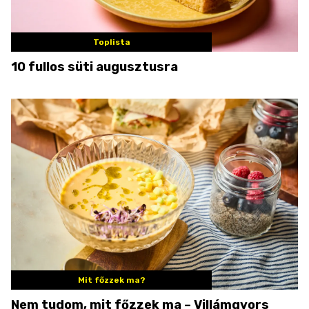
Toplista
10 fullos süti augusztusra
Mit főzzek ma?
Nem tudom, mit főzzek ma – Villámgyors