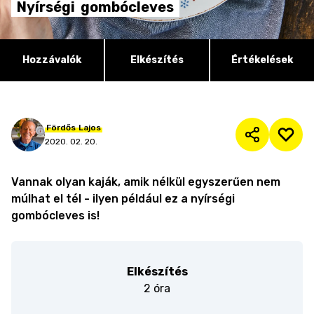
Nyírségi
gombócleves
Hozzávalók
Elkészítés
Értékelések
Fördős
Lajos
2020. 02. 20.
Vannak olyan kaják, amik nélkül egyszerűen nem
múlhat el tél - ilyen például ez a nyírségi
gombócleves is!
Elkészítés
2 óra