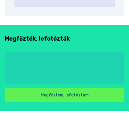
Megfőzték, lefotózták
Megfőztem, lefotóztam