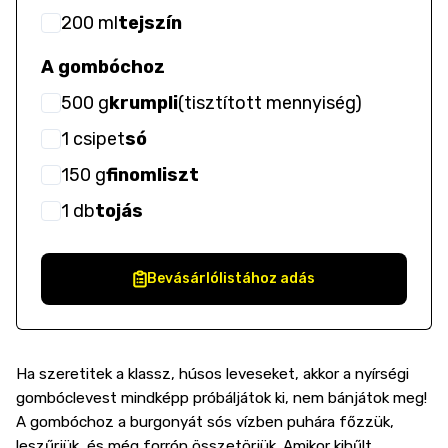
200
ml
tejszín
A gombóchoz
500
g
krumpli
(
tisztított mennyiség
)
1
csipet
só
150
g
finomliszt
1
db
tojás
Bevásárlólistához adás
Ha szeretitek a klassz, húsos leveseket, akkor a nyírségi
gombóclevest mindképp próbáljátok ki, nem bánjátok meg!
A gombóchoz a burgonyát sós vízben puhára főzzük,
leszűrjük, és még forrón összetörjük. Amikor kihűlt,