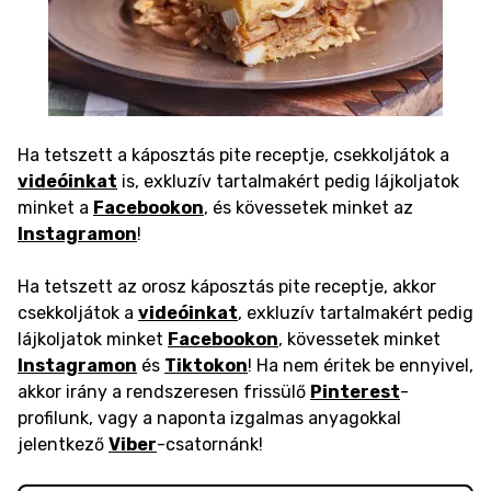
Ha tetszett a káposztás pite receptje, csekkoljátok a
videóinkat
is, exkluzív tartalmakért pedig lájkoljatok
minket a
Facebookon
, és kövessetek minket az
Instagramon
!
Ha tetszett az orosz káposztás pite receptje, akkor
csekkoljátok a
videóinkat
, exkluzív tartalmakért pedig
lájkoljatok minket
Facebookon
, kövessetek minket
Instagramon
és
Tiktokon
! Ha nem éritek be ennyivel,
akkor irány a rendszeresen frissülő
Pinterest
-
profilunk, vagy a naponta izgalmas anyagokkal
jelentkező
Viber
-csatornánk!