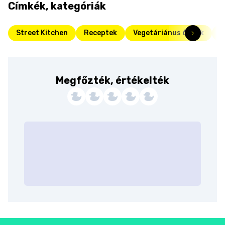
Címkék, kategóriák
Street Kitchen
Receptek
Vegetáriánus ételek
F
Megfőzték, értékelték