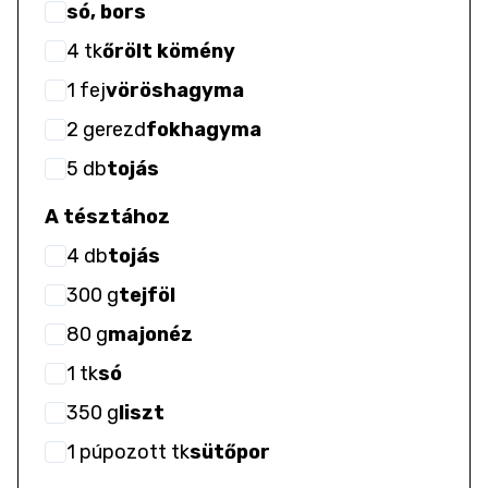
só, bors
4
tk
őrölt kömény
1
fej
vöröshagyma
2
gerezd
fokhagyma
5
db
tojás
A tésztához
4
db
tojás
300
g
tejföl
80
g
majonéz
1
tk
só
350
g
liszt
1
púpozott tk
sütőpor