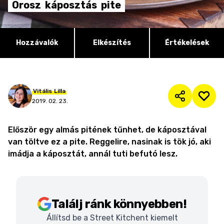
Orosz
káposztás
pite
Hozzávalók
Elkészítés
Értékelések
Vitális
Lilla
2019. 02. 23.
Először egy almás pitének tűnhet, de káposztával
van töltve ez a pite. Reggelire, nasinak is tök jó, aki
imádja a káposztát, annál tuti befutó lesz.
Találj ránk könnyebben!
Állítsd be a Street Kitchent kiemelt