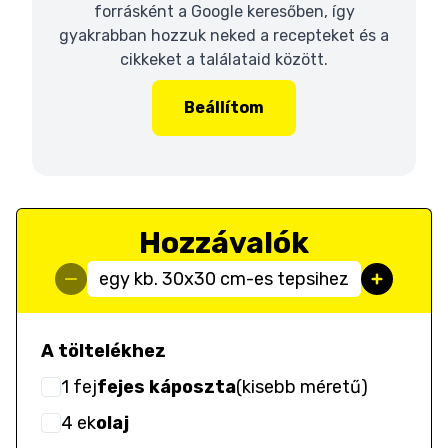
forrásként a Google keresőben, így
gyakrabban hozzuk neked a recepteket és a
cikkeket a találataid között.
Beállítom
Hozzávalók
egy kb. 30x30 cm-es tepsihez
A töltelékhez
1
fej
fejes káposzta
(
kisebb méretű
)
4
ek
olaj