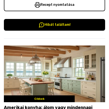
Recept nyomtatása
Hibát találtam!
Cikkek
Amerikai konyha: álom vagy mindennapi