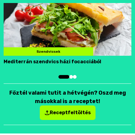
Szendvicsek
Mediterrán szendvics házi focacciából
F
Főztél valami tutit a hétvégén? Oszd meg
másokkal is a receptet!
Receptfeltöltés