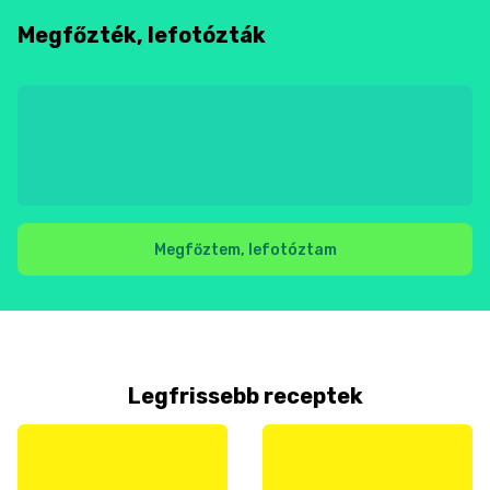
Megfőzték, lefotózták
Megfőztem, lefotóztam
Legfrissebb receptek