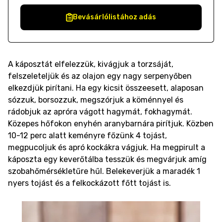
Bevásárlólistához adás
A káposztát elfelezzük, kivágjuk a torzsáját,
felszeleteljük és az olajon egy nagy serpenyőben
elkezdjük pirítani. Ha egy kicsit összeesett, alaposan
sózzuk, borsozzuk, megszórjuk a köménnyel és
rádobjuk az apróra vágott hagymát, fokhagymát.
Közepes hőfokon enyhén aranybarnára pirítjuk. Közben
10-12 perc alatt keményre főzünk 4 tojást,
megpucoljuk és apró kockákra vágjuk. Ha megpirult a
káposzta egy keverőtálba tesszük és megvárjuk amíg
szobahőmérsékletűre hűl. Belekeverjük a maradék 1
nyers tojást és a felkockázott főtt tojást is.