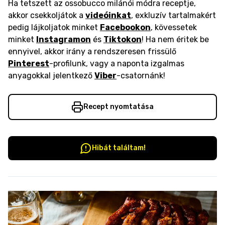
Ha tetszett az ossobucco milánói módra receptje,
akkor csekkoljátok a
videóinkat
, exkluzív tartalmakért
pedig lájkoljatok minket
Facebookon
, kövessetek
minket
Instagramon
és
Tiktokon
! Ha nem éritek be
ennyivel, akkor irány a rendszeresen frissülő
Pinterest
-profilunk, vagy a naponta izgalmas
anyagokkal jelentkező
Viber
-csatornánk!
Recept nyomtatása
Hibát találtam!