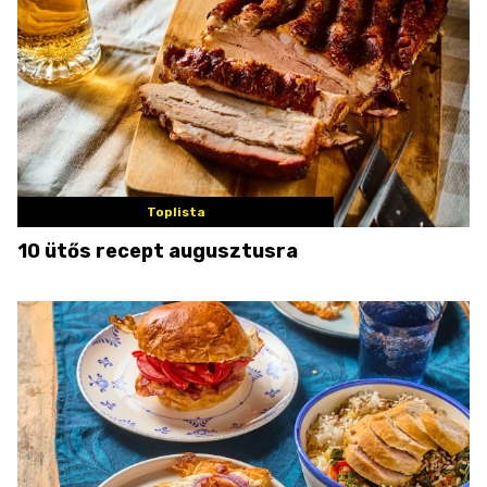
Toplista
10 ütős recept augusztusra