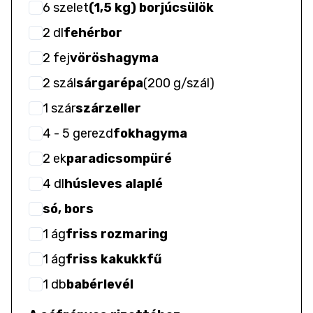
6
szelet
(1,5 kg) borjúcsülök
2
dl
fehérbor
2
fej
vöröshagyma
2
szál
sárgarépa
(
200 g/szál
)
1
szár
szárzeller
4
- 5
gerezd
fokhagyma
2
ek
paradicsompüré
4
dl
húsleves alaplé
só, bors
1
ág
friss rozmaring
1
ág
friss kakukkfű
1
db
babérlevél