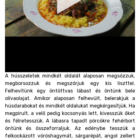
A hússzeletek mindkét oldalát alaposan megsózzuk,
megborsozzuk és megszórjuk egy kis liszttel.
Felhevítünk egy öntöttvas lábast és öntünk bele
olívaolajat. Amikor alaposan felhevült, belerakjuk a
húsdarabokat és mindkét oldalukat megkérgesítjük. Ha
megpirult, a velő pedig kocsonyás lett, kivesszük őket
és félretesszük. A lábasra tapadt pörcökre fehérbort
öntünk és összeforraljuk. Az edénybe tesszük a
felkockázott vöröshagymát, sárgarépát, angol zellert