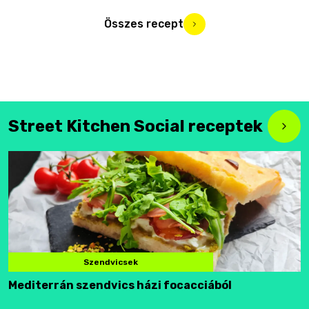
Összes recept
Street Kitchen Social receptek
Szendvicsek
Mediterrán szendvics házi focacciából
F