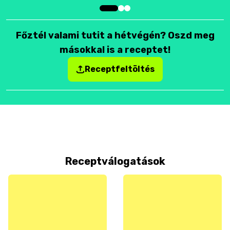
Főztél valami tutit a hétvégén? Oszd meg
másokkal is a receptet!
Receptfeltöltés
Receptválogatások