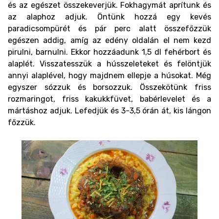
és az egészet összekeverjük. Fokhagymát aprítunk és
az alaphoz adjuk. Öntünk hozzá egy kevés
paradicsompürét és pár perc alatt összefőzzük
egészen addig, amíg az edény oldalán el nem kezd
pirulni, barnulni. Ekkor hozzáadunk 1,5 dl fehérbort és
alaplét. Visszatesszük a hússzeleteket és felöntjük
annyi alaplével, hogy majdnem ellepje a húsokat. Még
egyszer sózzuk és borsozzuk. Összekötünk friss
rozmaringot, friss kakukkfüvet, babérlevelet és a
mártáshoz adjuk. Lefedjük és 3-3,5 órán át, kis lángon
főzzük.