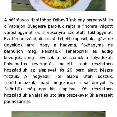
A sáfrányos rizottóhoz felhevítünk egy serpenyőt és
olívaolajon üvegesre pároljuk rajta a finomra vágott
vöröshagymát és a vékonyra szeletelt fokhagymát.
Ezután hozzáadjuk a rizst, feljebb kapcsoljuk a gázt de
ügyelünk arra, hogy a hagyma, fokhagyma ne
barnuljon meg. Felöntjük fehérborral és addig
keverjük, amíg felveszik a rizsszemek a folyadékot.
Folyamatos kevergetés mellett, több részletben
hozzáadjuk az alaplevet és 20 perc alatt készre
főzzük. A negyedik kör alaplé után sózzuk,
fehérborsozzuk, majd megszórjuk a sáfránnyal és
felöntjük még egy kis alaplével. Két részletben
hozzáadjuk a vajat és utoljára összekeverjük a reszelt
parmezánnal.