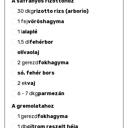
A sáfrányos rizottóhoz
30
dkg
rizotto rizs (arborio)
1
fej
vöröshagyma
1
l
alaplé
1.5
dl
fehérbor
olívaolaj
2
gerezd
fokhagyma
só, fehér bors
2
ek
vaj
6
- 7
dkg
parmezán
A gremolatahoz
1
gerezd
fokhagyma
1
db
citrom reszelt héja