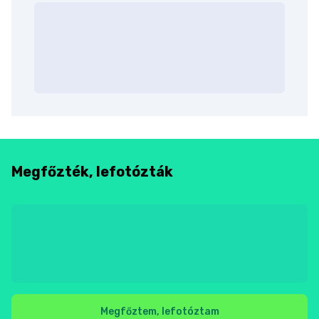
Megfőzték, lefotózták
Megfőztem, lefotóztam