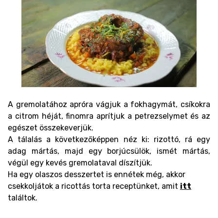
A gremolatához apróra vágjuk a fokhagymát, csíkokra
a citrom héját, finomra aprítjuk a petrezselymet és az
egészet összekeverjük.
A tálalás a következőképpen néz ki: rizottó, rá egy
adag mártás, majd egy borjúcsülök, ismét mártás,
végül egy kevés gremolataval díszítjük.
Ha egy olaszos desszertet is ennétek még, akkor
csekkoljátok a ricottás torta receptünket, amit
itt
találtok.