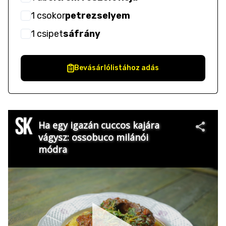
1
csokor
petrezselyem
1
csipet
sáfrány
Bevásárlólistához adás