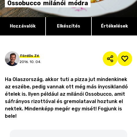
Ossobucco
milánói
módra
Hozzávalók
Elkészítés
Értékelések
Fördős
Zé
2016. 10. 04.
Ha Olaszország, akkor tuti a pizza jut mindenkinek
az eszébe, pedig vannak ott még más ínycsiklandó
ételek is. Ilyen például az milánói Ossobucco, amit
sáfrányos rizottóval és gremolataval hoztunk el
nektek. Mindenképp megér egy misét! Fogjunk is
bele!