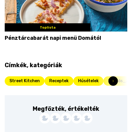
Toplista
Pénztárcabarát napi menü Domától
Címkék, kategóriák
Street Kitchen
Receptek
Húsételek
Fördős_Zé
Megfőzték, értékelték