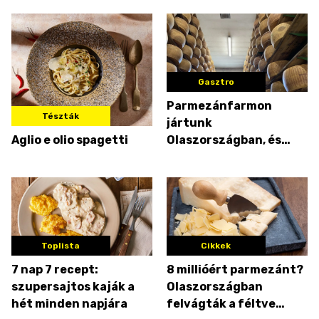
Gasztro
Parmezánfarmon
Tészták
jártunk
Aglio e olio spagetti
Olaszországban, és
megnéztük, hogy
készül a valódi
parmezán
Toplista
Cikkek
7 nap 7 recept:
8 millióért parmezánt?
szupersajtos kaják a
Olaszországban
hét minden napjára
felvágták a féltve