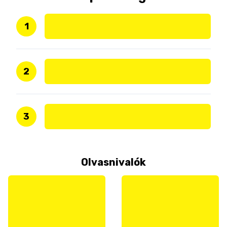
1
2
3
Olvasnivalók