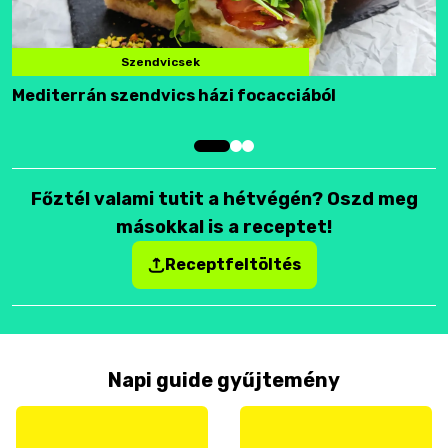
Szendvicsek
Mediterrán szendvics házi focacciából
F
Főztél valami tutit a hétvégén? Oszd meg
másokkal is a receptet!
Receptfeltöltés
Napi guide gyűjtemény