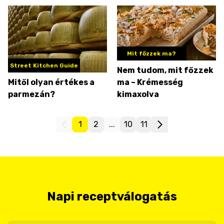
őrzött sajtkincset
Mit főzzek ma?
Street Kitchen Guide
Nem tudom, mit főzzek
Mitől olyan értékes a
ma – Krémesség
parmezán?
kimaxolva
1
2
...
10
11
Napi receptválogatás