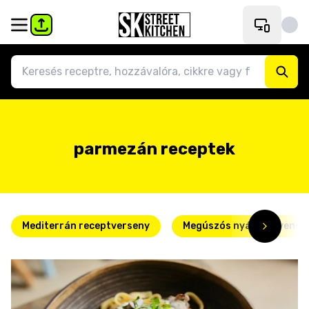
parmezán receptek
Mediterrán receptverseny
Megúszós nyári kedvence