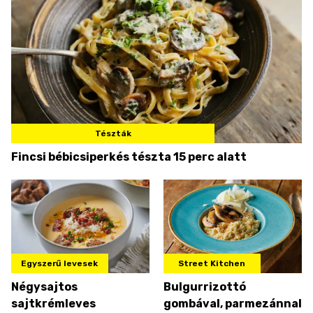
Tészták
Fincsi bébicsiperkés tészta 15 perc alatt
Egyszerű levesek
Street Kitchen
Négysajtos
Bulgurrizottó
sajtkrémleves
gombával, parmezánnal