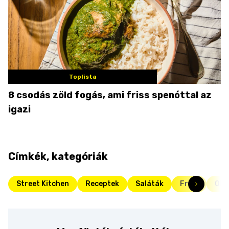
Toplista
8 csodás zöld fogás, ami friss spenóttal az
igazi
Címkék, kategóriák
Street Kitchen
Receptek
Saláták
Friss
Oko