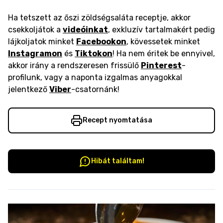
Ha tetszett az őszi zöldségsaláta receptje, akkor
csekkoljátok a
videóinkat
, exkluzív tartalmakért pedig
lájkoljatok minket
Facebookon
, kövessetek minket
Instagramon
és
Tiktokon
! Ha nem éritek be ennyivel,
akkor irány a rendszeresen frissülő
Pinterest
-
profilunk, vagy a naponta izgalmas anyagokkal
jelentkező
Viber
-csatornánk!
Recept nyomtatása
Hibát találtam!