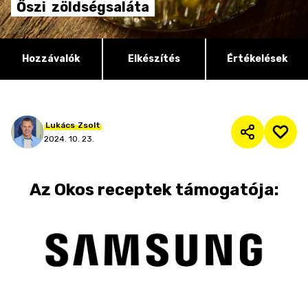
Őszi
zöldségsaláta
Hozzávalók
Elkészítés
Értékelések
Lukács
Zsolt
2024. 10. 23.
Az
Okos receptek
támogatója: