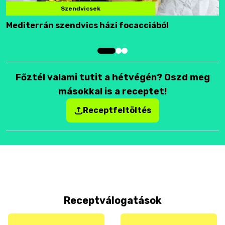
Szendvicsek
Mediterrán szendvics házi focacciából
F
Főztél valami tutit a hétvégén? Oszd meg
másokkal is a receptet!
Receptfeltöltés
Receptválogatások