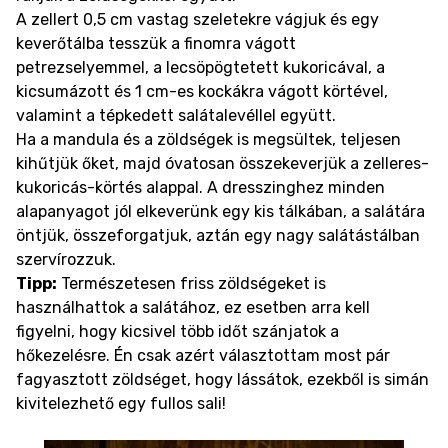
A zellert 0,5 cm vastag szeletekre vágjuk és egy
keverőtálba tesszük a finomra vágott
petrezselyemmel, a lecsöpögtetett kukoricával, a
kicsumázott és 1 cm-es kockákra vágott körtével,
valamint a tépkedett salátalevéllel együtt.
Ha a mandula és a zöldségek is megsültek, teljesen
kihűtjük őket, majd óvatosan összekeverjük a zelleres-
kukoricás-körtés alappal. A dresszinghez minden
alapanyagot jól elkeverünk egy kis tálkában, a salátára
öntjük, összeforgatjuk, aztán egy nagy salátástálban
szervírozzuk.
Tipp:
Természetesen friss zöldségeket is
használhattok a salátához, ez esetben arra kell
figyelni, hogy kicsivel több időt szánjatok a
hőkezelésre. Én csak azért választottam most pár
fagyasztott zöldséget, hogy lássátok, ezekből is simán
kivitelezhető egy fullos sali!