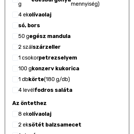
g
mennyiség
)
4
ek
olívaolaj
só, bors
50
g
egész mandula
2
szál
szárzeller
1
csokor
petrezselyem
100
g
konzerv kukorica
1
db
körte
(
180 g/db
)
4
levél
fodros saláta
Az öntethez
8
ek
olívaolaj
2
ek
sötét balzsamecet