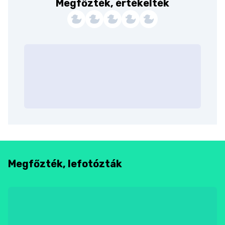
Megfőzték, értékelték
Megfőzték, lefotózták