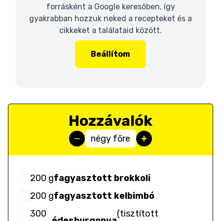
forrásként a Google keresőben, így
gyakrabban hozzuk neked a recepteket és a
cikkeket a találataid között.
Beállítom
Hozzávalók
négy főre
200
g
fagyasztott brokkoli
200
g
fagyasztott kelbimbó
300
(
tisztított
édesburgonya