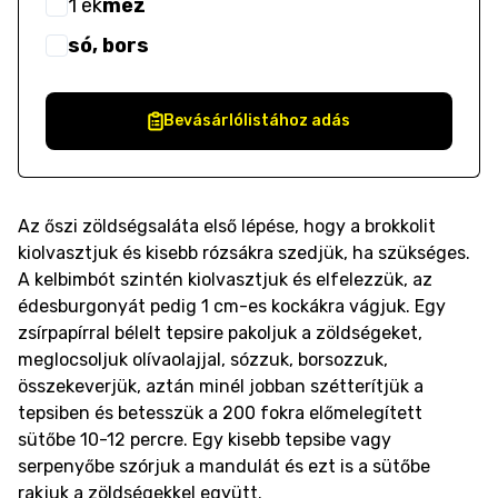
1
ek
méz
só, bors
Bevásárlólistához adás
Az őszi zöldségsaláta első lépése, hogy a brokkolit
kiolvasztjuk és kisebb rózsákra szedjük, ha szükséges.
A kelbimbót szintén kiolvasztjuk és elfelezzük, az
édesburgonyát pedig 1 cm-es kockákra vágjuk. Egy
zsírpapírral bélelt tepsire pakoljuk a zöldségeket,
meglocsoljuk olívaolajjal, sózzuk, borsozzuk,
összekeverjük, aztán minél jobban szétterítjük a
tepsiben és betesszük a 200 fokra előmelegített
sütőbe 10-12 percre. Egy kisebb tepsibe vagy
serpenyőbe szórjuk a mandulát és ezt is a sütőbe
rakjuk a zöldségekkel együtt.