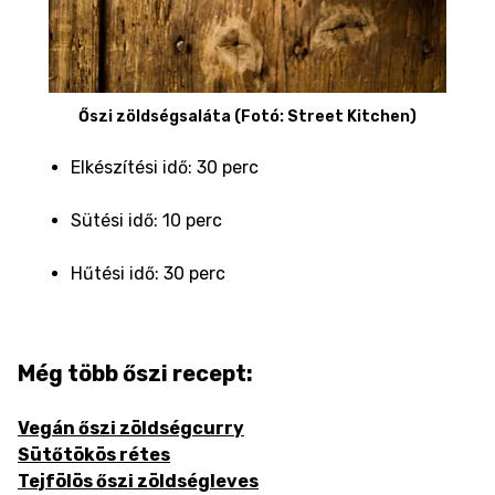
Őszi zöldségsaláta (Fotó: Street Kitchen)
Elkészítési idő: 30 perc
Sütési idő: 10 perc
Hűtési idő: 30 perc
Még több őszi recept:
Vegán őszi zöldségcurry
Sütőtökös rétes
Tejfölös őszi zöldségleves