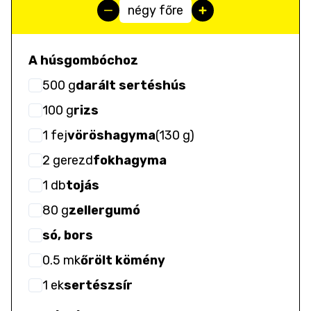
négy főre
A húsgombóchoz
500
g
darált sertéshús
100
g
rizs
1
fej
vöröshagyma
(
130 g
)
2
gerezd
fokhagyma
1
db
tojás
80
g
zellergumó
só, bors
0.5
mk
őrölt kömény
1
ek
sertészsír