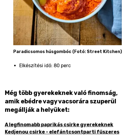
Paradicsomos húsgombóc (Fotó: Street Kitchen)
Elkészítési idő: 80 perc
Még több gyerekeknek való finomság,
amik ebédre vagy vacsorára szuperül
megállják a helyüket:
A legfinomabb paprikás csirke gyerekeknek
Kedjenou csirke - elefántcsontparti fűszeres