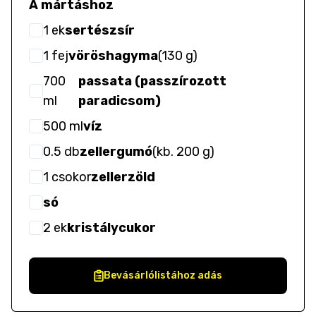
A mártáshoz
1
ek
sertészsír
1
fej
vöröshagyma
(
130 g
)
700
passata (passzírozott
ml
paradicsom)
500
ml
víz
0.5
db
zellergumó
(
kb. 200 g
)
1
csokor
zellerzöld
só
2
ek
kristálycukor
Bevásárlólistához adás