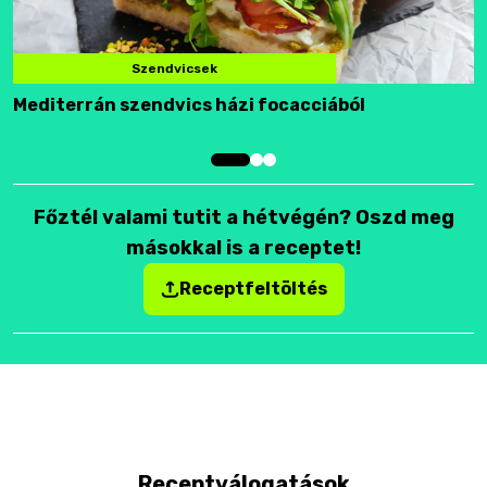
Szendvicsek
Mediterrán szendvics házi focacciából
F
Főztél valami tutit a hétvégén? Oszd meg
másokkal is a receptet!
Receptfeltöltés
Receptválogatások