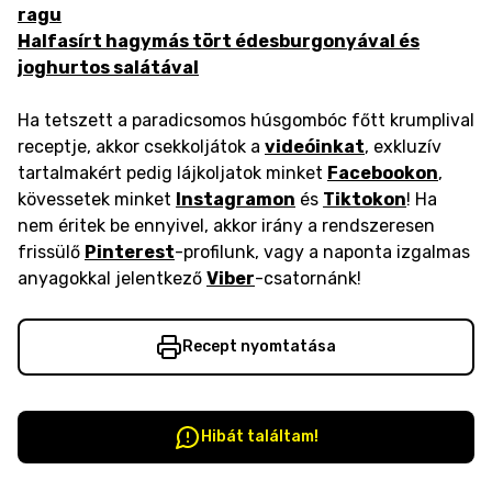
ragu
Halfasírt hagymás tört édesburgonyával és
joghurtos salátával
Ha tetszett a paradicsomos húsgombóc főtt krumplival
receptje, akkor csekkoljátok a
videóinkat
, exkluzív
tartalmakért pedig lájkoljatok minket
Facebookon
,
kövessetek minket
Instagramon
és
Tiktokon
! Ha
nem éritek be ennyivel, akkor irány a rendszeresen
frissülő
Pinterest
-profilunk, vagy a naponta izgalmas
anyagokkal jelentkező
Viber
-csatornánk!
Recept nyomtatása
Hibát találtam!