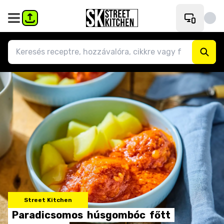
Street Kitchen
Paradicsomos
húsgombóc
főtt