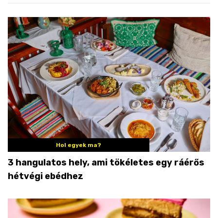
Hol egyek ma?
3 hangulatos hely, ami tökéletes egy ráérős
hétvégi ebédhez