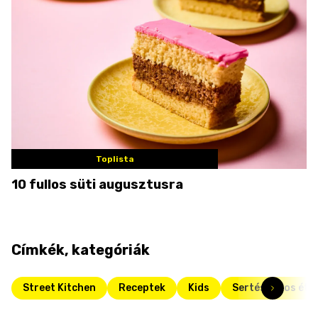
Toplista
10 fullos süti augusztusra
Címkék, kategóriák
Street Kitchen
Receptek
Kids
Sertéshúsos étel