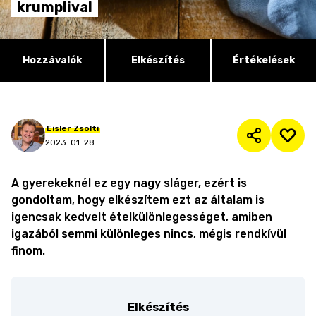
krumplival
Hozzávalók
Elkészítés
Értékelések
Eisler
Zsolti
2023. 01. 28.
A gyerekeknél ez egy nagy sláger, ezért is
gondoltam, hogy elkészítem ezt az általam is
igencsak kedvelt ételkülönlegességet, amiben
igazából semmi különleges nincs, mégis rendkívül
finom.
Elkészítés