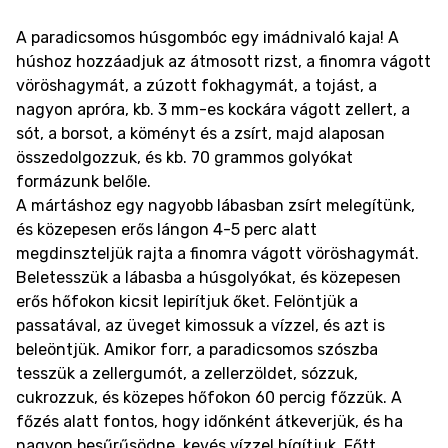
A paradicsomos húsgombóc egy imádnivaló kaja! A
húshoz hozzáadjuk az átmosott rizst, a finomra vágott
vöröshagymát, a zúzott fokhagymát, a tojást, a
nagyon apróra, kb. 3 mm-es kockára vágott zellert, a
sót, a borsot, a köményt és a zsírt, majd alaposan
összedolgozzuk, és kb. 70 grammos golyókat
formázunk belőle.
A mártáshoz egy nagyobb lábasban zsírt melegítünk,
és közepesen erős lángon 4-5 perc alatt
megdinszteljük rajta a finomra vágott vöröshagymát.
Beletesszük a lábasba a húsgolyókat, és közepesen
erős hőfokon kicsit lepirítjuk őket. Felöntjük a
passatával, az üveget kimossuk a vízzel, és azt is
beleöntjük. Amikor forr, a paradicsomos szószba
tesszük a zellergumót, a zellerzöldet, sózzuk,
cukrozzuk, és közepes hőfokon 60 percig főzzük. A
főzés alatt fontos, hogy időnként átkeverjük, és ha
nagyon besűrűsödne, kevés vízzel hígítjuk. Főtt