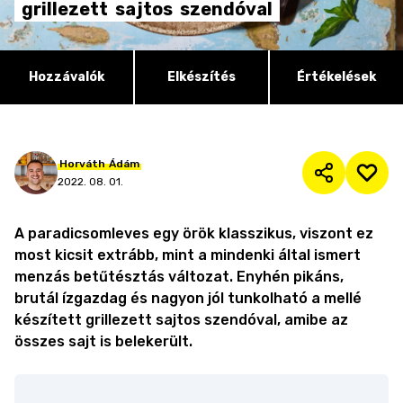
grillezett
sajtos
szendóval
Hozzávalók
Elkészítés
Értékelések
Horváth
Ádám
2022. 08. 01.
A paradicsomleves egy örök klasszikus, viszont ez
most kicsit extrább, mint a mindenki által ismert
menzás betűtésztás változat. Enyhén pikáns,
brutál ízgazdag és nagyon jól tunkolható a mellé
készített grillezett sajtos szendóval, amibe az
összes sajt is belekerült.