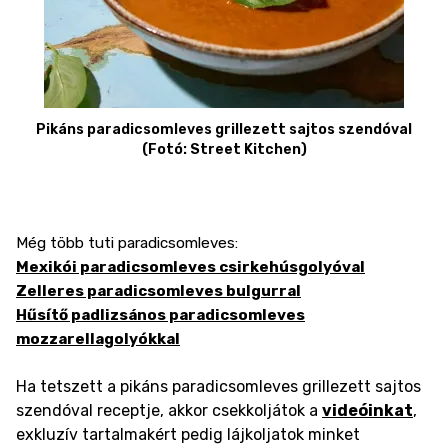
Pikáns paradicsomleves grillezett sajtos szendóval
(Fotó: Street Kitchen)
Még több tuti paradicsomleves:
Mexikói paradicsomleves csirkehúsgolyóval
Zelleres paradicsomleves bulgurral
Hűsítő padlizsános paradicsomleves
mozzarellagolyókkal
Ha tetszett a pikáns paradicsomleves grillezett sajtos
szendóval receptje, akkor csekkoljátok a
videóinkat
,
exkluzív tartalmakért pedig lájkoljatok minket