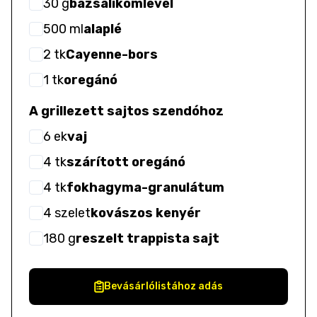
30
g
bazsalikomlevél
500
ml
alaplé
2
tk
Cayenne-bors
1
tk
oregánó
A grillezett sajtos szendóhoz
6
ek
vaj
4
tk
szárított oregánó
4
tk
fokhagyma-granulátum
4
szelet
kovászos kenyér
180
g
reszelt trappista sajt
Bevásárlólistához adás