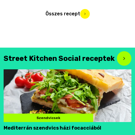
Összes recept
Street Kitchen Social receptek
Szendvicsek
Mediterrán szendvics házi focacciából
F