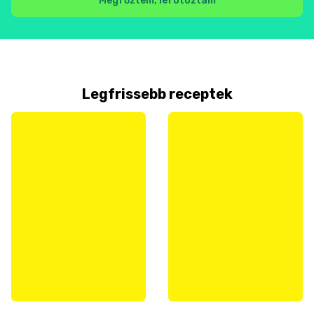
Megfőztem, lefotóztam
Legfrissebb receptek