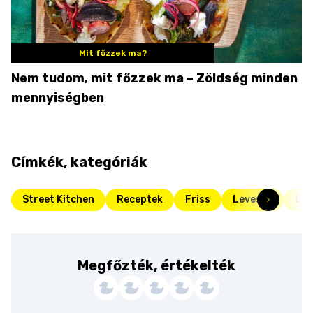
Mit főzzek ma?
Nem tudom, mit főzzek ma – Zöldség minden
mennyiségben
Címkék, kategóriák
Street Kitchen
Receptek
Friss
Levesek
Olc
Megfőzték, értékelték