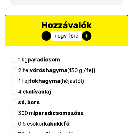
Hozzávalók
négy főre
1
kg
paradicsom
2
fej
vöröshagyma
(
130 g /fej
)
1
fej
fokhagyma
(
héjastól
)
4
ek
olívaolaj
só, bors
300
ml
paradicsomszósz
0.5
csokor
kakukkfű