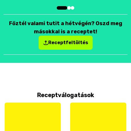
Főztél valami tutit a hétvégén? Oszd meg
másokkal is a receptet!
Receptfeltöltés
Receptválogatások