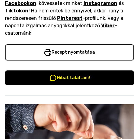
Facebookon
, kövessetek minket
Instagramon
és
Tiktokon
! Ha nem éritek be ennyivel, akkor irány a
rendszeresen frissülő
Pinterest
-profilunk, vagy a
naponta izgalmas anyagokkal jelentkező
Viber
-
csatornánk!
Recept nyomtatása
Hibát találtam!