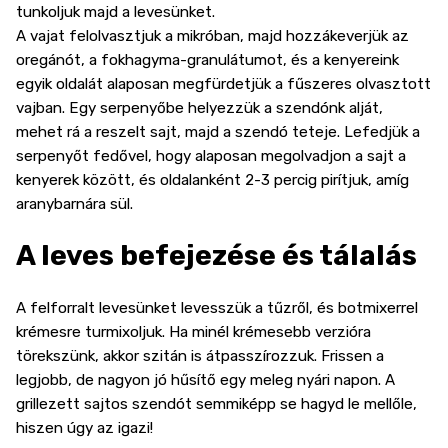
tunkoljuk majd a levesünket.
A vajat felolvasztjuk a mikróban, majd hozzákeverjük az
oregánót, a fokhagyma-granulátumot, és a kenyereink
egyik oldalát alaposan megfürdetjük a fűszeres olvasztott
vajban. Egy serpenyőbe helyezzük a szendónk alját,
mehet rá a reszelt sajt, majd a szendó teteje. Lefedjük a
serpenyőt fedővel, hogy alaposan megolvadjon a sajt a
kenyerek között, és oldalanként 2-3 percig pirítjuk, amíg
aranybarnára sül.
A leves befejezése és tálalás
A felforralt levesünket levesszük a tűzről, és botmixerrel
krémesre turmixoljuk. Ha minél krémesebb verzióra
törekszünk, akkor szitán is átpasszírozzuk. Frissen a
legjobb, de nagyon jó hűsítő egy meleg nyári napon. A
grillezett sajtos szendót semmiképp se hagyd le mellőle,
hiszen úgy az igazi!