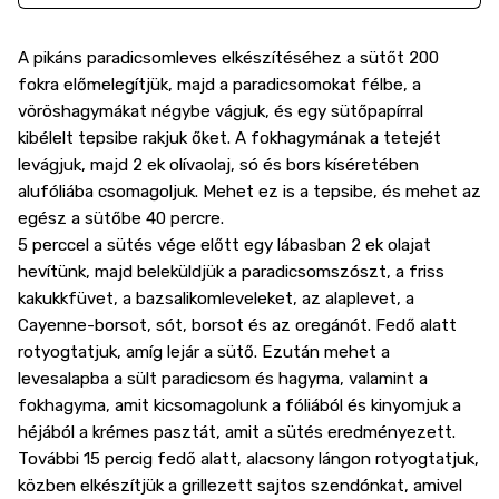
A pikáns paradicsomleves elkészítéséhez a sütőt 200
fokra előmelegítjük, majd a paradicsomokat félbe, a
vöröshagymákat négybe vágjuk, és egy sütőpapírral
kibélelt tepsibe rakjuk őket. A fokhagymának a tetejét
levágjuk, majd 2 ek olívaolaj, só és bors kíséretében
alufóliába csomagoljuk. Mehet ez is a tepsibe, és mehet az
egész a sütőbe 40 percre.
5 perccel a sütés vége előtt egy lábasban 2 ek olajat
hevítünk, majd beleküldjük a paradicsomszószt, a friss
kakukkfüvet, a bazsalikomleveleket, az alaplevet, a
Cayenne-borsot, sót, borsot és az oregánót. Fedő alatt
rotyogtatjuk, amíg lejár a sütő. Ezután mehet a
levesalapba a sült paradicsom és hagyma, valamint a
fokhagyma, amit kicsomagolunk a fóliából és kinyomjuk a
héjából a krémes pasztát, amit a sütés eredményezett.
További 15 percig fedő alatt, alacsony lángon rotyogtatjuk,
közben elkészítjük a grillezett sajtos szendónkat, amivel