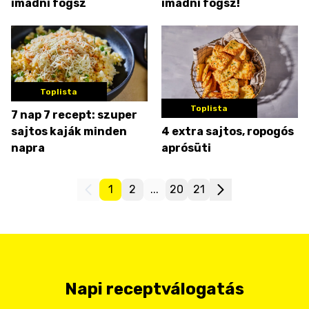
imádni fogsz
imádni fogsz!
Toplista
Toplista
7 nap 7 recept: szuper
sajtos kaják minden
4 extra sajtos, ropogós
napra
aprósüti
1
2
...
20
21
Napi receptválogatás