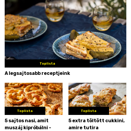
Toplista
A legsajtosabb receptjeink
Toplista
Toplista
5 sajtos nasi, amit
5 extra töltött cukkini,
muszáj kipróbálni -
amire tutira