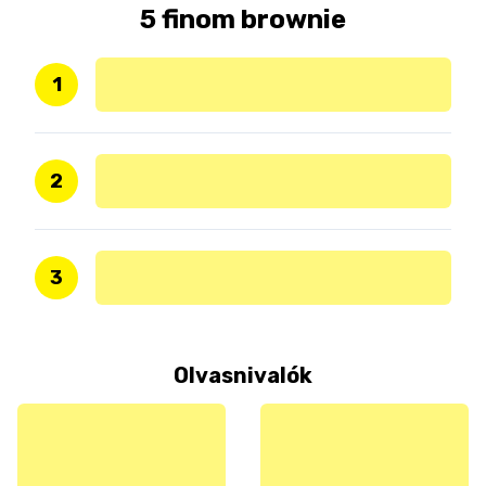
5 finom brownie
1
2
3
Olvasnivalók