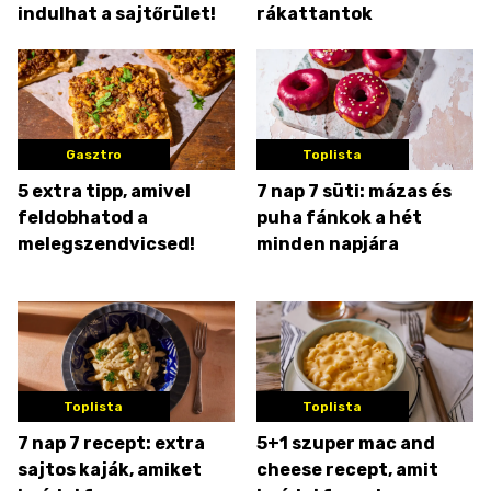
indulhat a sajtőrület!
rákattantok
Gasztro
Toplista
5 extra tipp, amivel
7 nap 7 süti: mázas és
feldobhatod a
puha fánkok a hét
melegszendvicsed!
minden napjára
Toplista
Toplista
7 nap 7 recept: extra
5+1 szuper mac and
sajtos kaják, amiket
cheese recept, amit