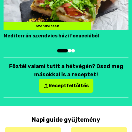
Szendvicsek
Mediterrán szendvics házi focacciából
F
Főztél valami tutit a hétvégén? Oszd meg
másokkal is a receptet!
Receptfeltöltés
Napi guide gyűjtemény