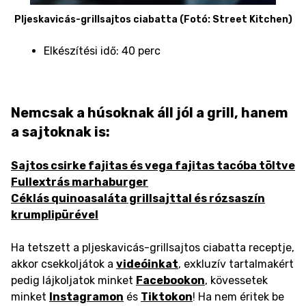
Pljeskavicás-grillsajtos ciabatta (Fotó: Street Kitchen)
Elkészítési idő: 40 perc
Nemcsak a húsoknak áll jól a grill, hanem
a sajtoknak is:
Sajtos csirke fajitas és vega fajitas tacóba töltve
Fullextrás marhaburger
Céklás quinoasaláta grillsajttal és rózsaszín
krumplipürével
Ha tetszett a pljeskavicás-grillsajtos ciabatta receptje,
akkor csekkoljátok a
videóinkat
, exkluzív tartalmakért
pedig lájkoljatok minket
Facebookon
, kövessetek
minket
Instagramon
és
Tiktokon
! Ha nem éritek be