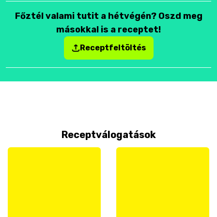
Főztél valami tutit a hétvégén? Oszd meg
másokkal is a receptet!
Receptfeltöltés
Receptválogatások