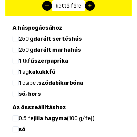
kettő főre
A húspogácsához
250
g
darált sertéshús
250
g
darált marhahús
1
tk
fűszerpaprika
1
ág
kakukkfű
1
csipet
szódabikarbóna
só, bors
Az összeállításhoz
0.5
fej
lila hagyma
(
100 g/fej
)
só