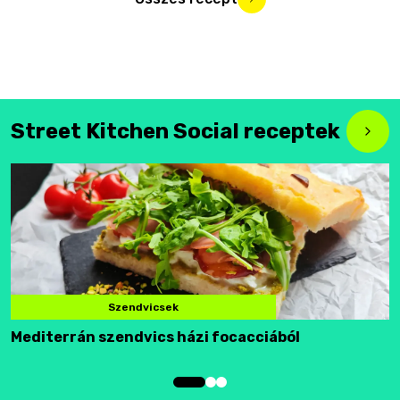
Street Kitchen Social receptek
Szendvicsek
Mediterrán szendvics házi focacciából
F