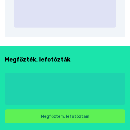
Megfőzték, lefotózták
Megfőztem, lefotóztam