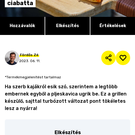
ciabatta
Hozzávalók
Elkészítés
Értékelések
Fördős
Zé
2023. 06. 11.
*Termékmegjelenítést tartalmaz
Ha szerb kajákról esik szó, szerintem a legtöbb
embernek egyből a pljeskavica ugrik be. Ez a grillen
készülő, sajttal turbózott változat pont tökéletes
lesz a nyárra!
Elkészítés