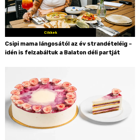
Cikkek
Csipi mama lángosától az év strandételéig –
idén is felzabáltuk a Balaton déli partját