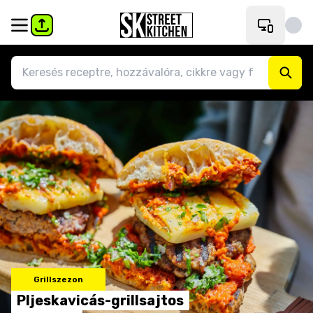
Grillszezon
Pljeskavicás-grillsajtos