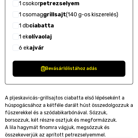
1
csokor
petrezselyem
1
csomag
grillsajt
(
140 g-os kiszerelés
)
1
db
ciabatta
1
ek
olívaolaj
6
ek
ajvár
Bevásárlólistához adás
A pljeskavicás-grillsajtos ciabatta első lépéseként a
húspogácsához a kétféle darált húst összedolgozzuk a
fűszerekkel és a szódabikarbónával. Sózzuk,
borsozzuk, két részre osztjuk és megformázzuk.
A lila hagymát finomra vágjuk, megsózzuk és
összekeverjük az aprított petrezselyemmel.