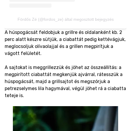
Fördős Zé (@fordos_ze) által megosztott bejegyzés
A húspogácsát feldobjuk a grillre és oldalanként kb. 2
perc alatt készre sütjük, a ciabattát pedig kettévágjuk,
meglocsoljuk olívaolajjal és a grillen megpirítjuk a
vágott felületét.
A sajtokat is meggrillezzük és jöhet az összeállítás: a
megpirított ciabattát megkenjük ajvárral, rátesszük a
húspogácsát, majd a grillsajtot és megszórjuk a
petrezselymes lila hagymával, végül jöhet rá a ciabatta
teteje is.