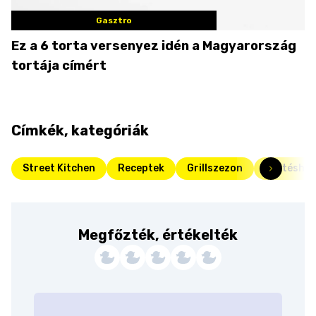
Gasztro
Ez a 6 torta versenyez idén a Magyarország
tortája címért
Címkék, kategóriák
Street Kitchen
Receptek
Grillszezon
Sertéshús
Megfőzték, értékelték