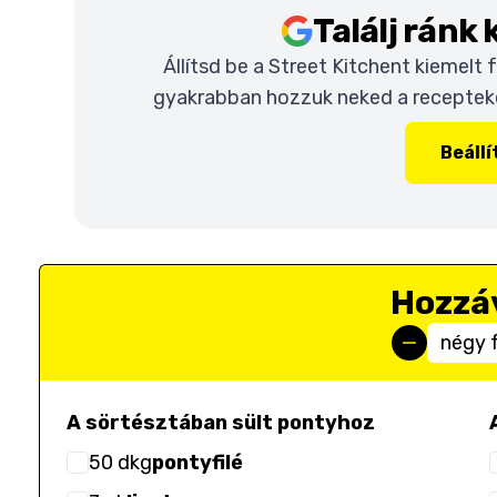
Találj ránk
Állítsd be a Street Kitchent kiemelt
gyakrabban hozzuk neked a recepteket
Beáll
Hozzá
négy 
A sörtésztában sült pontyhoz
50
dkg
pontyfilé