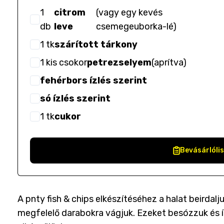
1
citrom
(
vagy egy kevés
db
leve
csemegeuborka-lé
)
1
tk
szárított tárkony
1
kis csokor
petrezselyem
(
aprítva
)
fehérbors ízlés szerint
só ízlés szerint
1
tk
cukor
Bevásárlóli
A pnty fish & chips elkészítéséhez a halat beirdalj
megfelelő darabokra vágjuk. Ezeket besózzuk és í