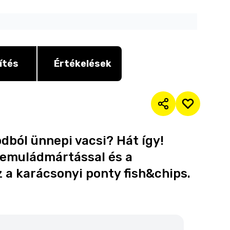
ítés
Értékelések
odból ünnepi vacsi? Hát így!
 remuládmártással és a
z a karácsonyi ponty fish&chips.