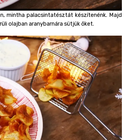
n, mintha palacsintatésztát készítenénk. Majd
li olajban aranybarnára sütjük őket.