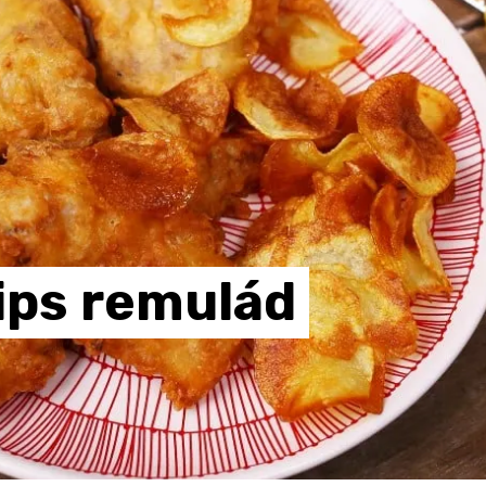
ips
remulád