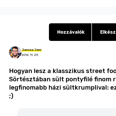
Hozzávalók
Elkész
Jancsa
Jani
2016. 11. 29.
Hogyan lesz a klasszikus street fo
Sörtésztában sült pontyfilé finom
legfinomabb házi sültkrumplival: e
;)