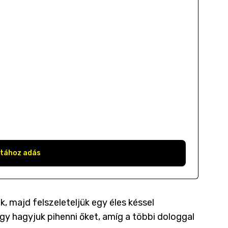
stához adás
uk, majd felszeleteljük egy éles késsel
gy hagyjuk pihenni őket, amíg a többi dologgal