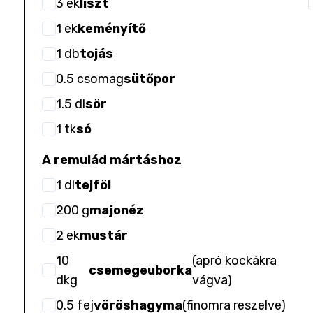
3
ek
liszt
1
ek
keményítő
1
db
tojás
0.5
csomag
sütőpor
1.5
dl
sör
1
tk
só
A remulád mártáshoz
1
dl
tejföl
200
g
majonéz
2
ek
mustár
10
(
apró kockákra
csemegeuborka
dkg
vágva
)
0.5
fej
vöröshagyma
(
finomra reszelve
)