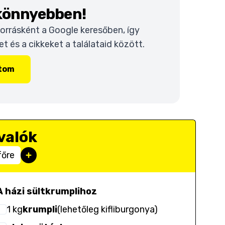
 könnyebben!
 forrásként a Google keresőben, így
 és a cikkeket a találataid között.
ítom
valók
főre
A házi sültkrumplihoz
1
kg
krumpli
(
lehetőleg kifliburgonya
)