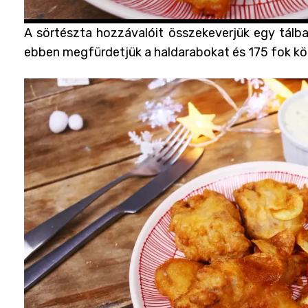
A sörtészta hozzávalóit összekeverjük egy tálba
ebben megfürdetjük a haldarabokat és 175 fok körü