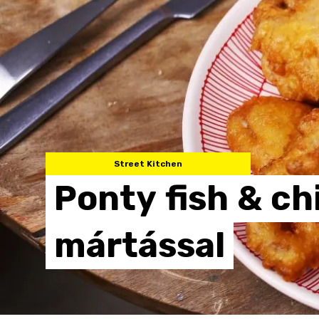
Street Kitchen
Ponty
fish
&
ch
mártással