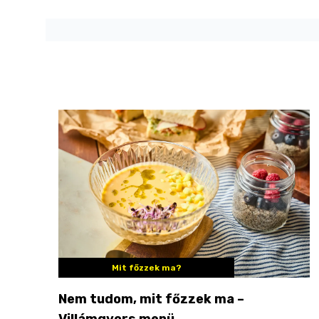
Mit főzzek ma?
Nem tudom, mit főzzek ma –
Villámgyors menü