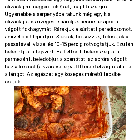
olívaolajon megpirítjuk őket, majd kiszedjük.
Ugyanebbe a serpenyőbe rakunk még egy kis
olívaolajat és üvegesre pároljuk benne az apróra
vágott fokhagymát.
Rárakjuk a sűrített paradicsomot,
amivel picit lepirítjuk. Sózzuk, borsozzuk, felöntjük a
passatával, vízzel és 10-15 percig rotyogtatjuk. Ezután
beleöntjük a tejszínt. Ha felforrt, belereszeljük a
parmezánt, beledobjuk a spenótot, az apróra vágott
bazsalikomot (a szárával együtt!) majd elzárjuk alatta
a lángot. Az egészet egy közepes méretű tepsibe
öntjük.