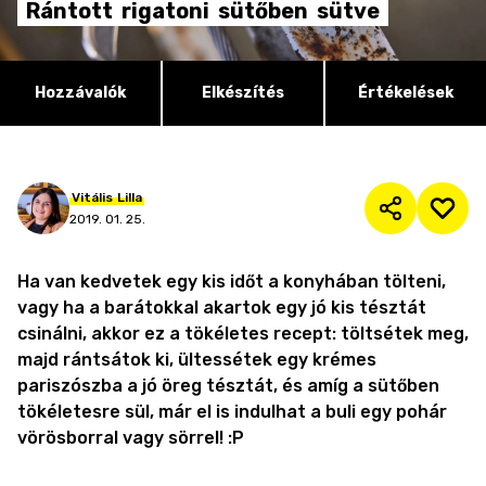
Rántott
rigatoni
sütőben
sütve
Hozzávalók
Elkészítés
Értékelések
Vitális
Lilla
2019. 01. 25.
Ha van kedvetek egy kis időt a konyhában tölteni,
vagy ha a barátokkal akartok egy jó kis tésztát
csinálni, akkor ez a tökéletes recept: töltsétek meg,
majd rántsátok ki, ültessétek egy krémes
pariszószba a jó öreg tésztát, és amíg a sütőben
tökéletesre sül, már el is indulhat a buli egy pohár
vörösborral vagy sörrel! :P