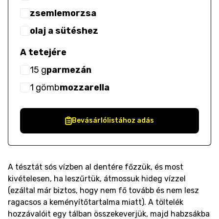
zsemlemorzsa
olaj a sütéshez
A tetejére
15
g
parmezán
1
gömb
mozzarella
Bevásárlólistához adás
A tésztát sós vízben al dentére főzzük, és most
kivételesen, ha leszűrtük, átmossuk hideg vízzel
(ezáltal már biztos, hogy nem fő tovább és nem lesz
ragacsos a keményítőtartalma miatt). A töltelék
hozzávalóit egy tálban összekeverjük, majd habzsákba