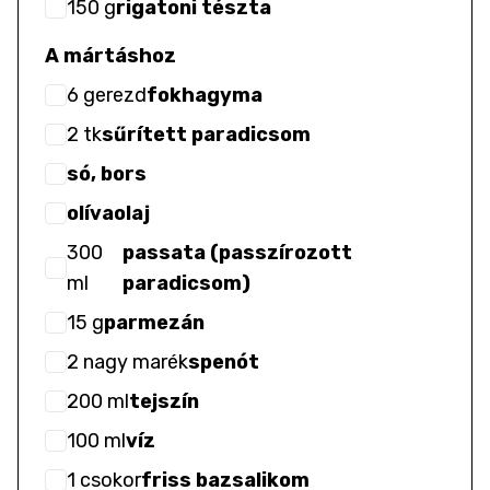
150
g
rigatoni tészta
A mártáshoz
6
gerezd
fokhagyma
2
tk
sűrített paradicsom
só, bors
olívaolaj
300
passata (passzírozott
ml
paradicsom)
15
g
parmezán
2
nagy marék
spenót
200
ml
tejszín
100
ml
víz
1
csokor
friss bazsalikom