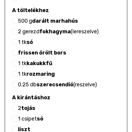
A töltelékhez
500
g
darált marhahús
2
gerezd
fokhagyma
(
lereszelve
)
1
tk
só
frissen őrölt bors
1
tk
kakukkfű
1
tk
rozmaring
0.25
db
szerecsendió
(
reszelve
)
A kirántáshoz
2
tojás
1
csipet
só
liszt