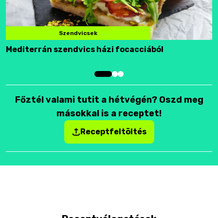
Szendvicsek
Mediterrán szendvics házi focacciából
F
Főztél valami tutit a hétvégén? Oszd meg
másokkal is a receptet!
Receptfeltöltés