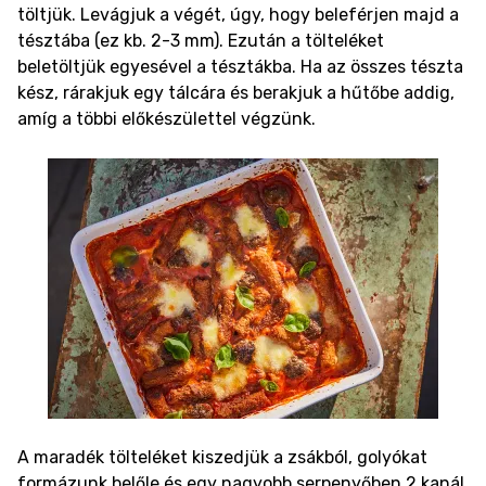
töltjük. Levágjuk a végét, úgy, hogy beleférjen majd a
tésztába (ez kb. 2-3 mm). Ezután a tölteléket
beletöltjük egyesével a tésztákba. Ha az összes tészta
kész, rárakjuk egy tálcára és berakjuk a hűtőbe addig,
amíg a többi előkészülettel végzünk.
A maradék tölteléket kiszedjük a zsákból, golyókat
formázunk belőle és egy nagyobb serpenyőben 2 kanál