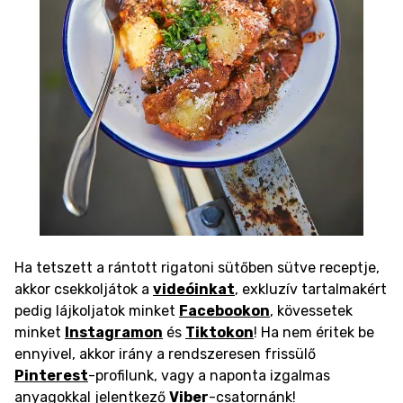
Ha tetszett a rántott rigatoni sütőben sütve receptje,
akkor csekkoljátok a
videóinkat
, exkluzív tartalmakért
pedig lájkoljatok minket
Facebookon
, kövessetek
minket
Instagramon
és
Tiktokon
! Ha nem éritek be
ennyivel, akkor irány a rendszeresen frissülő
Pinterest
-profilunk, vagy a naponta izgalmas
anyagokkal jelentkező
Viber
-csatornánk!