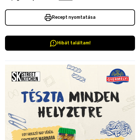
Recept nyomtatása
Hibát találtam!