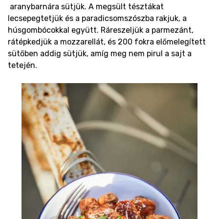
aranybarnára sütjük. A megsült tésztákat
lecsepegtetjük és a paradicsomszószba rakjuk, a
húsgombócokkal együtt. Ráreszeljük a parmezánt,
rátépkedjük a mozzarellát, és 200 fokra előmelegített
sütőben addig sütjük, amíg meg nem pirul a sajt a
tetején.