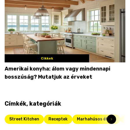
Cikkek
Amerikai konyha: álom vagy mindennapi
bosszúság? Mutatjuk az érveket
Címkék, kategóriák
Street Kitchen
Receptek
Marhahúsos ételek
Da