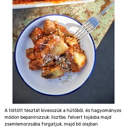
A töltött tésztát kivesszük a hűtőből, és hagyományos
módon bepanírozzuk: lisztbe, felvert tojásba majd
zsemlemorzsába forgatjuk, majd bő olajban