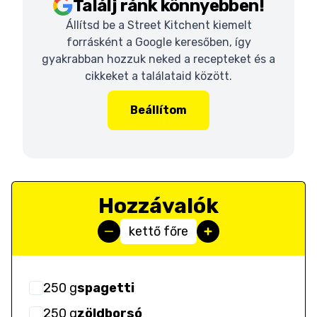
Találj ránk könnyebben!
Állítsd be a Street Kitchent kiemelt
forrásként a Google keresőben, így
gyakrabban hozzuk neked a recepteket és a
cikkeket a találataid között.
Beállítom
Hozzávalók
kettő főre
250
g
spagetti
250
g
zöldborsó