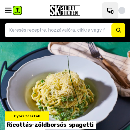
Gyors tészták
Ricottás-zöldborsós
spagetti