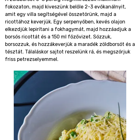
fokozaton, majd kiveszünk belőle 2-3 evőkanálnyit,
amit egy villa segítségével összetörünk, majd a
ricottához keverjük. Egy serpenyőben, kevés olajon
elkezdjük lepirítani a fokhagymát, majd hozzáadjuk a
borsós ricottát és a 150 ml főzővizet. Sózzuk,
borsozzuk, és hozzákeverjük a maradék zöldborsót és a
tésztát. Tálaláskor sajtot reszelünk rá, és megszórjuk
friss petrezselyemmel.