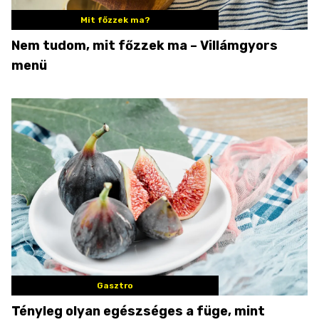
Mit főzzek ma?
Nem tudom, mit főzzek ma – Villámgyors
menü
Gasztro
Tényleg olyan egészséges a füge, mint