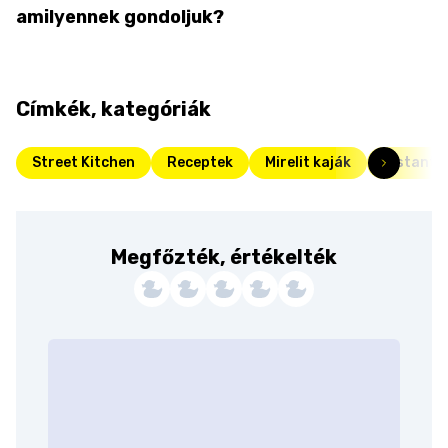
amilyennek gondoljuk?
Címkék, kategóriák
Street Kitchen
Receptek
Mirelit kaják
Instant
Megfőzték, értékelték