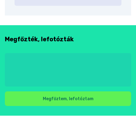
Megfőzték, lefotózták
Megfőztem, lefotóztam