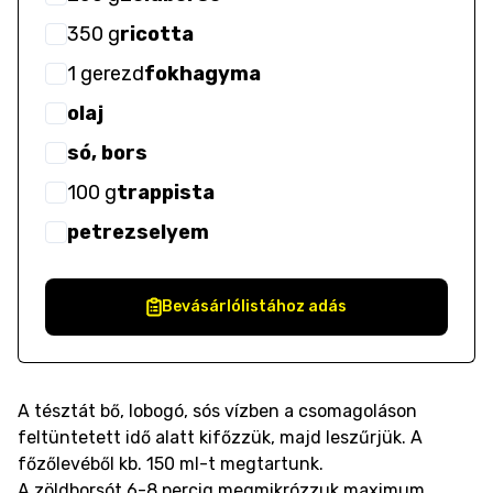
350
g
ricotta
1
gerezd
fokhagyma
olaj
só, bors
100
g
trappista
petrezselyem
Bevásárlólistához adás
A tésztát bő, lobogó, sós vízben a csomagoláson
feltüntetett idő alatt kifőzzük, majd leszűrjük. A
főzőlevéből kb. 150 ml-t megtartunk.
A zöldborsót 6-8 percig megmikrózzuk maximum