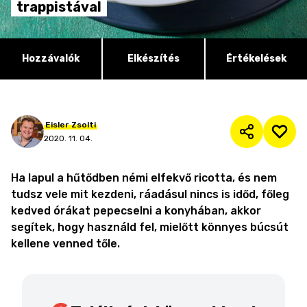
trappistával
Hozzávalók
Elkészítés
Értékelések
Eisler
Zsolti
2020. 11. 04.
Ha lapul a hűtődben némi elfekvő ricotta, és nem
tudsz vele mit kezdeni, ráadásul nincs is időd, főleg
kedved órákat pepecselni a konyhában, akkor
segítek, hogy használd fel, mielőtt könnyes búcsút
kellene venned tőle.