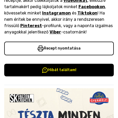
receptje, akkor csekkoljátok a
videóinkat
, exkluzív
tartalmakért pedig lájkoljatok minket
Facebookon
,
kövessetek minket
Instagramon
és
Tiktokon
! Ha
nem éritek be ennyivel, akkor irány a rendszeresen
frissülő
Pinterest
-profilunk, vagy a naponta izgalmas
anyagokkal jelentkező
Viber
-csatornánk!
Recept nyomtatása
Hibát találtam!