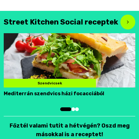
Street Kitchen Social receptek
Szendvicsek
Mediterrán szendvics házi focacciából
F
Főztél valami tutit a hétvégén? Oszd meg
másokkal is a receptet!