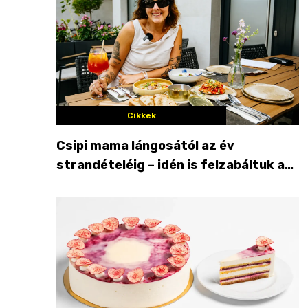
Cikkek
Csipi mama lángosától az év
strandételéig – idén is felzabáltuk a
Balaton déli partját