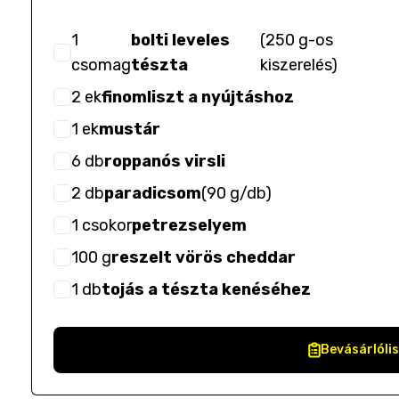
1
bolti leveles
(
250 g-os
csomag
tészta
kiszerelés
)
2
ek
finomliszt a nyújtáshoz
1
ek
mustár
6
db
roppanós virsli
2
db
paradicsom
(
90 g/db
)
1
csokor
petrezselyem
100
g
reszelt vörös cheddar
1
db
tojás a tészta kenéséhez
Bevásárlóli