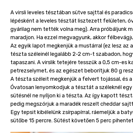
A virsli leveles tésztában sütve sajttal és paradic
lépésként a leveles tésztát lisztezett felületen,
gyárilag nem tették volna meg). Arra próbáljunk m
maradjon. Ha ezzel megvagyunk, akkor félbevágju
Az egyik lapot megkenjük a mustárral (ez lesz az al
tészta széleinél legalább 2-2 cm-t szabadon, hogy
tapaszani. A virslik tetejére tesszük a 0,5 cm-es 
petrezselymet, és az egészet beborítjuk 80 g resz
A tészta széleit megkenjük a felvert tojással, és 
Óvatosan lenyomkodjuk a tésztát a széleknél egy v
sütésnél ne nyíljon ki a tészta. Az így kapott tész
pedig megszórjuk a maradék reszelt cheddar sajtt
Egy tepsit kibélelünk zsírpapírral, ráemeljük a bat
sütőbe 15 percre. Sütést követően 5 perc pihentet