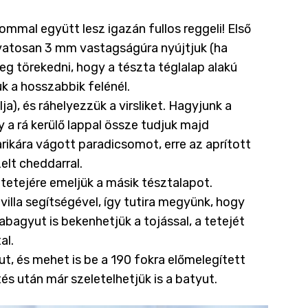
sommal együtt lesz igazán fullos reggeli! Első
 óvatosan 3 mm vastagságúra nyújtjuk (ha
eg törekedni, hogy a tészta téglalap alakú
k a hosszabbik felénél.
ja), és ráhelyezzük a virsliket. Hagyjunk a
 a rá kerülő lappal össze tudjuk majd
karikára vágott paradicsomot, erre az aprított
elt cheddarral.
a tetejére emeljük a másik tésztalapot.
illa segítségével, így tutira megyünk, hogy
tabagyut is bekenhetjük a tojással, a tetejét
al.
yut, és mehet is be a 190 fokra előmelegített
és után már szeletelhetjük is a batyut.