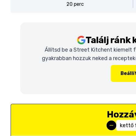
20 perc
Találj ránk
Állítsd be a Street Kitchent kiemelt
gyakrabban hozzuk neked a recepteket
Beáll
Hozzá
kettő 