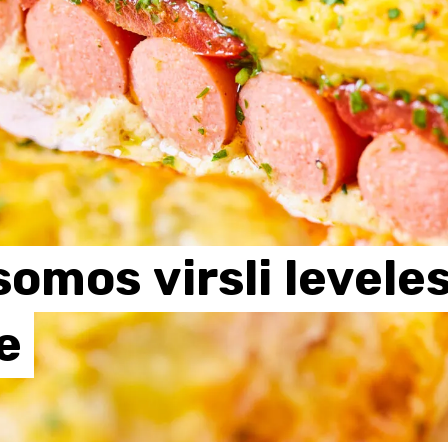
csomos
virsli
levele
e