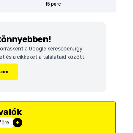
15 perc
 könnyebben!
 forrásként a Google keresőben, így
 és a cikkeket a találataid között.
ítom
valók
főre