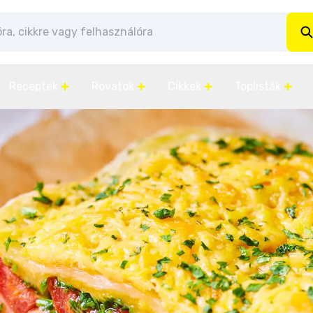
Receptek
Rovatok
Cikkek
Toplisták