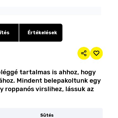
ítés
Értékelések
léggé tartalmas is ahhoz, hogy
sához. Mindent belepakoltunk egy
gy roppanós virslihez, lássuk az
Sütés