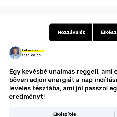
Hozzávalók
Elkész
Lukács
Zsolt
2023. 08. 20.
Egy kevésbé unalmas reggeli, ami e
bőven adjon energiát a nap indítá
leveles tésztába, ami jól passzol e
eredményt!
Elkészítés