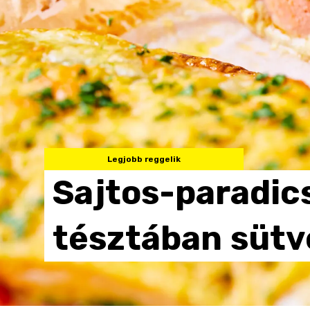
Legjobb reggelik
Sajtos-paradi
tésztában
sütv