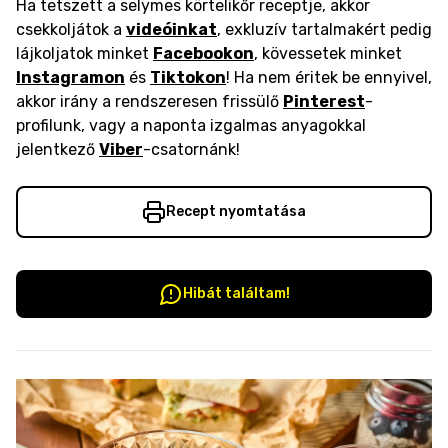
Ha tetszett a selymes körtelikőr receptje, akkor
csekkoljátok a
videóinkat
, exkluzív tartalmakért pedig
lájkoljatok minket
Facebookon
, kövessetek minket
Instagramon
és
Tiktokon
! Ha nem éritek be ennyivel,
akkor irány a rendszeresen frissülő
Pinterest
-
profilunk, vagy a naponta izgalmas anyagokkal
jelentkező
Viber
-csatornánk!
Recept nyomtatása
Hibát találtam!