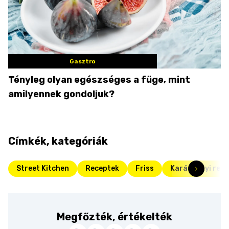
Gasztro
Tényleg olyan egészséges a füge, mint
amilyennek gondoljuk?
Címkék, kategóriák
Street Kitchen
Receptek
Friss
Karácsonyi rec
Megfőzték, értékelték