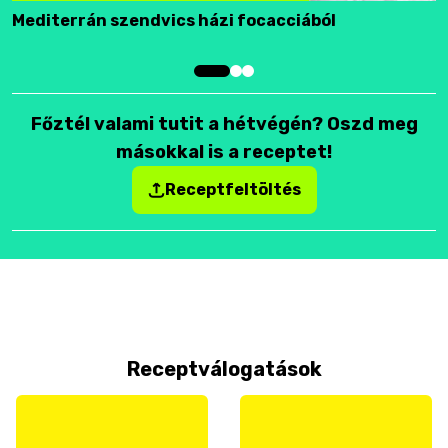
Mediterrán szendvics házi focacciából
F
Főztél valami tutit a hétvégén? Oszd meg
másokkal is a receptet!
Receptfeltöltés
Receptválogatások