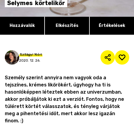
Selymes
körtelikőr
Hozzávalók
Elkészítés
Értékelések
Szilágyi
Nóri
2020. 12. 26.
Személy szerint annyira nem vagyok oda a
tejszínes, krémes likőrökért, úgyhogy ha ti is
hasonlóképpen léteztek ebben az univerzumban,
akkor próbáljátok ki ezt a verziót. Fontos, hogy ne
túlérett körtét válasszatok, és tényleg várjátok
meg a pihentetési időt, mert akkor lesz igazán
finom. :)