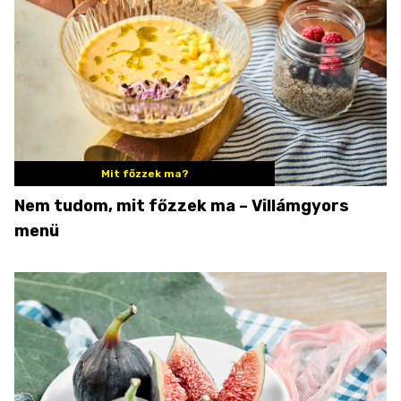
Mit főzzek ma?
Nem tudom, mit főzzek ma – Villámgyors
menü