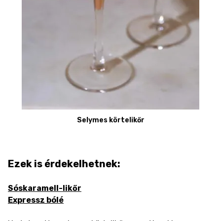
Selymes körtelikőr
Ezek is érdekelhetnek:
Sóskaramell-likőr
Expressz bólé