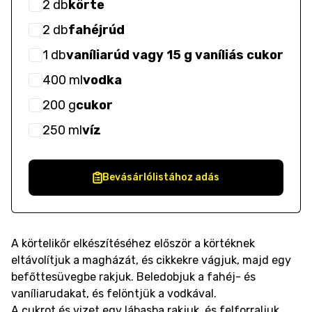
2
db
körte
2
db
fahéjrúd
1
db
vaníliarúd vagy 15 g vaníliás cukor
400
ml
vodka
200
g
cukor
250
ml
víz
Bevásárlólistához adás
A körtelikőr elkészítéséhez először a körtéknek
eltávolítjuk a magházát, és cikkekre vágjuk, majd egy
befőttesüvegbe rakjuk. Beledobjuk a fahéj- és
vaníliarudakat, és felöntjük a vodkával.
A cukrot és vizet egy lábasba rakjuk, és felforraljuk,