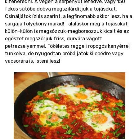
kifehéredni. A végén a serpenyőt lefedve, vagy 150
fokos sütőbe dobva megszilárdítjuk a tojásokat.
Csináljátok ízlés szerint, a legfinomabb akkor lesz, ha a
sárgája folyékony marad! Tálaláskor még a tojásokat
külön-külön is megsózzuk-megborsozzuk kicsit és az
egészet megszórjuk friss, durvára vágott
petrezselyemmel. Tökéletes reggeli ropogós kenyérrel
tunkolva, de nyugodtan próbáljátok ki ebédre vagy
vacsorára is, isteni lesz!