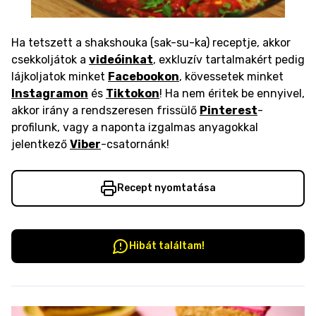
Ha tetszett a shakshouka (sak-su-ka) receptje, akkor
csekkoljátok a
videóinkat
, exkluzív tartalmakért pedig
lájkoljatok minket
Facebookon
, kövessetek minket
Instagramon
és
Tiktokon
! Ha nem éritek be ennyivel,
akkor irány a rendszeresen frissülő
Pinterest
-
profilunk, vagy a naponta izgalmas anyagokkal
jelentkező
Viber
-csatornánk!
Recept nyomtatása
Hibát találtam!