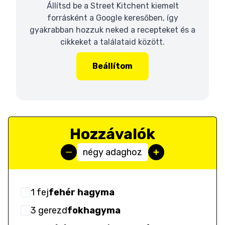
Állítsd be a Street Kitchent kiemelt
forrásként a Google keresőben, így
gyakrabban hozzuk neked a recepteket és a
cikkeket a találataid között.
Beállítom
Hozzávalók
négy adaghoz
1
fej
fehér hagyma
3
gerezd
fokhagyma