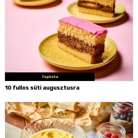
Toplista
10 fullos süti augusztusra