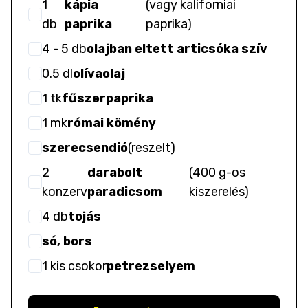
1
kápia
(
vagy kaliforniai
db
paprika
paprika
)
4
- 5
db
olajban eltett articsóka szív
0.5
dl
olívaolaj
1
tk
fűszerpaprika
1
mk
római kömény
szerecsendió
(
reszelt
)
2
darabolt
(
400 g-os
konzerv
paradicsom
kiszerelés
)
4
db
tojás
só, bors
1
kis csokor
petrezselyem