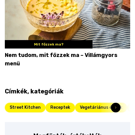
Mit főzzek ma?
Nem tudom, mit főzzek ma – Villámgyors
menü
Címkék, kategóriák
Street Kitchen
Receptek
Vegetáriánus ételek
L