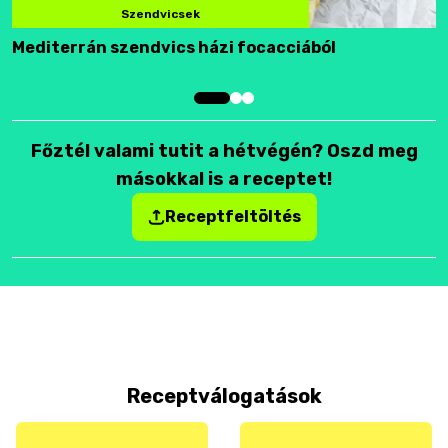
Szendvicsek
Mediterrán szendvics házi focacciából
F
Főztél valami tutit a hétvégén? Oszd meg
másokkal is a receptet!
Receptfeltöltés
Receptválogatások