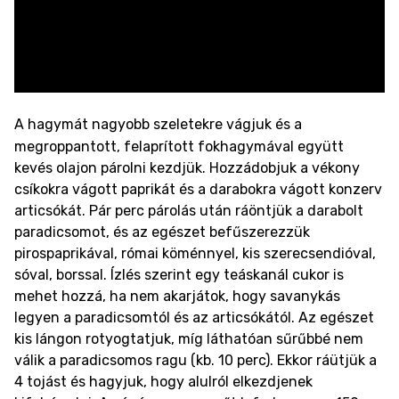
A hagymát nagyobb szeletekre vágjuk és a
megroppantott, felaprított fokhagymával együtt
kevés olajon párolni kezdjük. Hozzádobjuk a vékony
csíkokra vágott paprikát és a darabokra vágott konzerv
articsókát. Pár perc párolás után ráöntjük a darabolt
paradicsomot, és az egészet befűszerezzük
pirospaprikával, római köménnyel, kis szerecsendióval,
sóval, borssal. Ízlés szerint egy teáskanál cukor is
mehet hozzá, ha nem akarjátok, hogy savanykás
legyen a paradicsomtól és az articsókától. Az egészet
kis lángon rotyogtatjuk, míg láthatóan sűrűbbé nem
válik a paradicsomos ragu (kb. 10 perc). Ekkor ráütjük a
4 tojást és hagyjuk, hogy alulról elkezdjenek