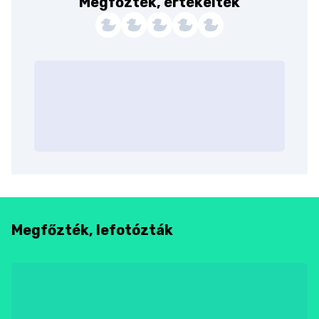
Megfőzték, értékelték
Megfőzték, lefotózták