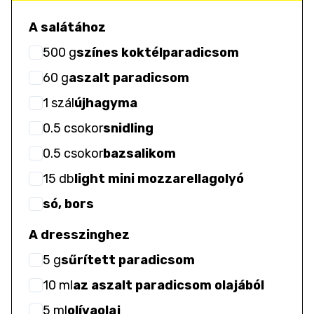
A salátához
500
g
színes koktélparadicsom
60
g
aszalt paradicsom
1
szál
újhagyma
0.5
csokor
snidling
0.5
csokor
bazsalikom
15
db
light mini mozzarellagolyó
só, bors
A dresszinghez
5
g
sűrített paradicsom
10
ml
az aszalt paradicsom olajából
5
ml
olívaolaj