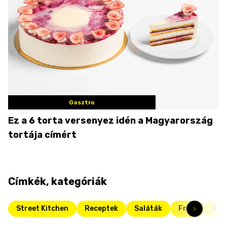
Gasztro
Ez a 6 torta versenyez idén a Magyarország
tortája címért
Címkék, kategóriák
Street Kitchen
Receptek
Saláták
Friss
Fitt