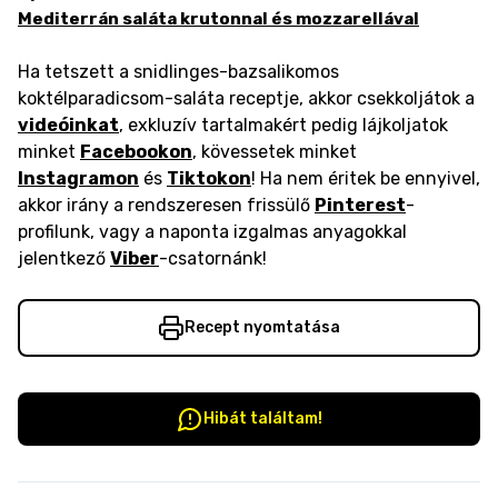
Mediterrán saláta krutonnal és mozzarellával
Ha tetszett a snidlinges-bazsalikomos
koktélparadicsom-saláta receptje, akkor csekkoljátok a
videóinkat
, exkluzív tartalmakért pedig lájkoljatok
minket
Facebookon
, kövessetek minket
Instagramon
és
Tiktokon
! Ha nem éritek be ennyivel,
akkor irány a rendszeresen frissülő
Pinterest
-
profilunk, vagy a naponta izgalmas anyagokkal
jelentkező
Viber
-csatornánk!
Recept nyomtatása
Hibát találtam!