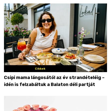
Cikkek
Csipi mama lángosától az év strandételéig –
idén is felzabáltuk a Balaton déli partját