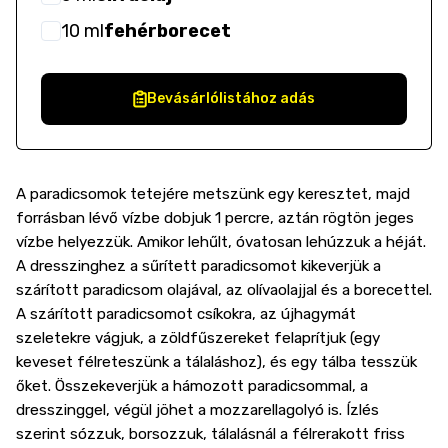
10
ml
fehérborecet
Bevásárlólistához adás
A paradicsomok tetejére metszünk egy keresztet, majd
forrásban lévő vízbe dobjuk 1 percre, aztán rögtön jeges
vízbe helyezzük. Amikor lehűlt, óvatosan lehúzzuk a héját.
A dresszinghez a sűrített paradicsomot kikeverjük a
szárított paradicsom olajával, az olívaolajjal és a borecettel.
A szárított paradicsomot csíkokra, az újhagymát
szeletekre vágjuk, a zöldfűszereket felaprítjuk (egy
keveset félreteszünk a tálaláshoz), és egy tálba tesszük
őket. Összekeverjük a hámozott paradicsommal, a
dresszinggel, végül jöhet a mozzarellagolyó is. Ízlés
szerint sózzuk, borsozzuk, tálalásnál a félrerakott friss