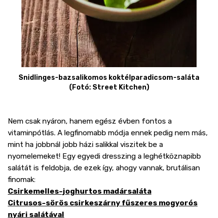
Snidlinges-bazsalikomos koktélparadicsom-saláta
(Fotó: Street Kitchen)
Nem csak nyáron, hanem egész évben fontos a
vitaminpótlás. A legfinomabb módja ennek pedig nem más,
mint ha jobbnál jobb házi salikkal viszitek be a
nyomelemeket! Egy egyedi dresszing a leghétköznapibb
salátát is feldobja, de ezek így, ahogy vannak, brutálisan
finomak:
Csirkemelles-joghurtos madársaláta
Citrusos-sörös csirkeszárny fűszeres mogyorós
nyári salátával