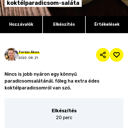
koktélparadicsom-saláta
Hozzávalók
Elkészítés
Értékelések
Forási
Ákos
2022. 08. 21.
Nincs is jobb nyáron egy könnyű
paradicsomsalátánál, főleg ha extra édes
koktélparadicsomról van szó.
Elkészítés
20 perc