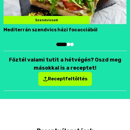
Szendvicsek
Mediterrán szendvics házi focacciából
F
Főztél valami tutit a hétvégén? Oszd meg
másokkal is a receptet!
Receptfeltöltés