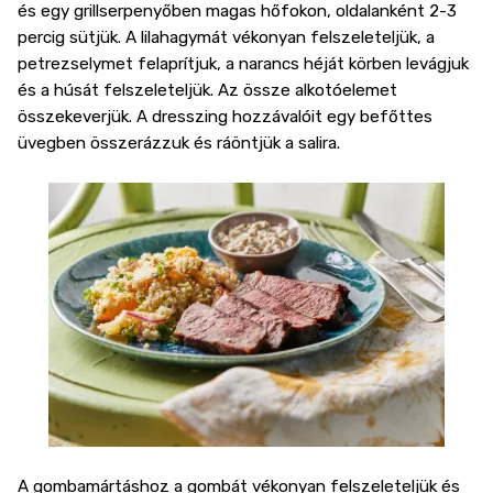
és egy grillserpenyőben magas hőfokon, oldalanként 2-3
percig sütjük. A lilahagymát vékonyan felszeleteljük, a
petrezselymet felaprítjuk, a narancs héját körben levágjuk
és a húsát felszeleteljük. Az össze alkotóelemet
összekeverjük. A dresszing hozzávalóit egy befőttes
üvegben összerázzuk és ráöntjük a salira.
A gombamártáshoz a gombát vékonyan felszeleteljük és