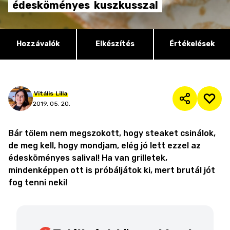
édesköményes
kuszkusszal
Hozzávalók
Elkészítés
Értékelések
Vitális
Lilla
2019. 05. 20.
Bár tőlem nem megszokott, hogy steaket csinálok,
de meg kell, hogy mondjam, elég jó lett ezzel az
édesköményes salival! Ha van grilletek,
mindenképpen ott is próbáljátok ki, mert brutál jót
fog tenni neki!