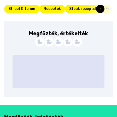
Street Kitchen
Receptek
Steak receptek
Friss
Megfőzték, értékelték
Megfőzték, lefotózták