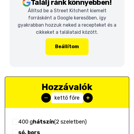
Találj ránk könnyebben!
Állítsd be a Street Kitchent kiemelt
forrásként a Google keresőben, így
gyakrabban hozzuk neked a recepteket és a
cikkeket a találataid között.
Beállítom
Hozzávalók
kettő főre
400
g
hátszín
(
2 szeletben
)
só, bors