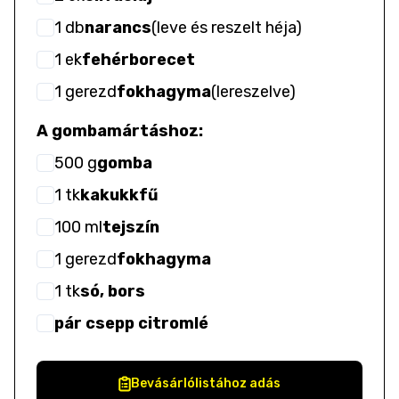
1
db
narancs
(
leve és reszelt héja
)
1
ek
fehérborecet
1
gerezd
fokhagyma
(
lereszelve
)
A gombamártáshoz:
500
g
gomba
1
tk
kakukkfű
100
ml
tejszín
1
gerezd
fokhagyma
1
tk
só, bors
pár csepp citromlé
Bevásárlólistához adás