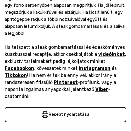
egy forró serpenyőben alaposan megpirítjuk. Ha jól lepirult,
megszórjuk a kakukkfűvel és elzárjuk. Ha kicsit lehűlt, egy
aprítógépbe rakjuk a többi hozzávalóval együtt és
alaposan leturmixoljuk. A steak gombamártással és a salival
a legjobb!
Ha tetszett a steak gombamártással és édesköményes
kuszkusszal receptje, akkor csekkoljátok a
videóinkat
,
exkluzív tartalmakért pedig lájkoljatok minket
Facebookon
, kövessetek minket
Instagramon
és
Tiktokon
! Ha nem éritek be ennyivel, akkor irány a
rendszeresen frissülő
Pinterest
-profilunk, vagy a
naponta izgalmas anyagokkal jelentkező
Viber
-
csatornánk!
Recept nyomtatása