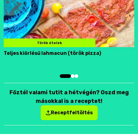
Török ételek
Teljes kiőrlésű lahmacun (török pizza)
F
Főztél valami tutit a hétvégén? Oszd meg
másokkal is a receptet!
Receptfeltöltés