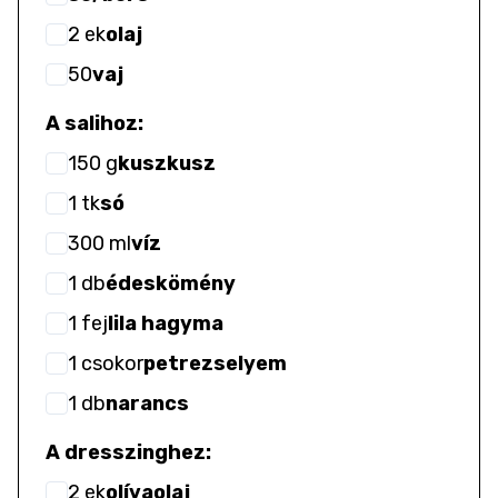
2
ek
olaj
50
vaj
A salihoz:
150
g
kuszkusz
1
tk
só
300
ml
víz
1
db
édeskömény
1
fej
lila hagyma
1
csokor
petrezselyem
1
db
narancs
A dresszinghez:
2
ek
olívaolaj