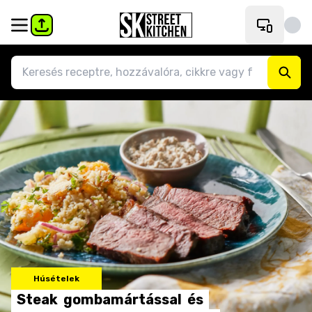
Húsételek
Steak
gombamártással
és