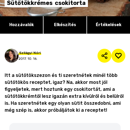
Sütőtökkrémes
csokitorta
Hozzávalók
Elkészítés
Értékelések
Szilágyi
Nóri
2017. 10. 16.
Itt a sütőtökszezon és ti szeretnétek minél több
sütőtökös receptet, igaz? Na, akkor most jól
figyeljetek, mert hoztunk egy csokitortát, ami a
sütőtökkrémtől lesz igazán extra kívülről és belülről
is. Ha szeretnétek egy olyan sütit összedobni, ami
még szép is, akkor próbáljátok ki a receptet!