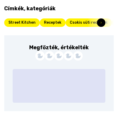
Címkék, kategóriák
Street Kitchen
Receptek
Csokis süti receptek
Megfőzték, értékelték