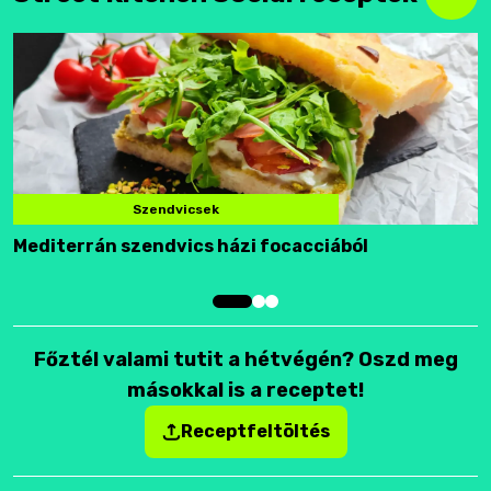
Szendvicsek
Mediterrán szendvics házi focacciából
F
Főztél valami tutit a hétvégén? Oszd meg
másokkal is a receptet!
Receptfeltöltés