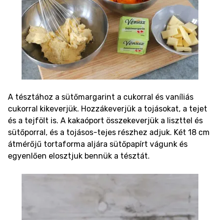
A tésztához a sütőmargarint a cukorral és vaníliás
cukorral kikeverjük. Hozzákeverjük a tojásokat, a tejet
és a tejfölt is. A kakaóport összekeverjük a liszttel és
sütőporral, és a tojásos-tejes részhez adjuk. Két 18 cm
átmérőjű tortaforma aljára sütőpapírt vágunk és
egyenlően elosztjuk bennük a tésztát.