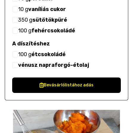
10
g
vaníliás cukor
350
g
sütőtökpüré
100
g
fehércsokoládé
A díszítéshez
100
g
étcsokoládé
vénusz napraforgó-étolaj
Bevásárlólistához adás