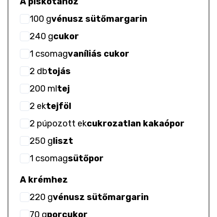
A piskótához
100
g
vénusz sütőmargarin
240
g
cukor
1
csomag
vaníliás cukor
2
db
tojás
200
ml
tej
2
ek
tejföl
2
púpozott ek
cukrozatlan kakaópor
250
g
liszt
1
csomag
sütőpor
A krémhez
220
g
vénusz sütőmargarin
70
g
porcukor