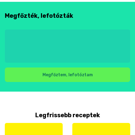
Megfőzték, lefotózták
Megfőztem, lefotóztam
Legfrissebb receptek