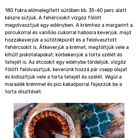
180 fokra előmelegített sütőben kb. 35-40 perc alatt
készre sütjük. A fehércsokit vízgőz fölött
megolvasztjuk egy edényben. A krémhez a margarint a
porcukorral és vaníliás cukorral habosra keverjük, majd
hozzákeverjük a sütőtökpürét és a felolvasztott
fehércsokit is. Átkeverjük a krémet, megtöltjük vele a
kihűlt piskótalapokat, körbekenjük a torta szélét és
tetejét is. Az étcsokit egy edénybe tördeljük, vízgőz
fölött felolvasztjuk, keverünk hozzá pár csepp olajat
és kidíszítjük vele a torta tetejét és szélét. Végül a
maradék krémmel és pici kakaóporral fejezzük be a
torta díszítését.