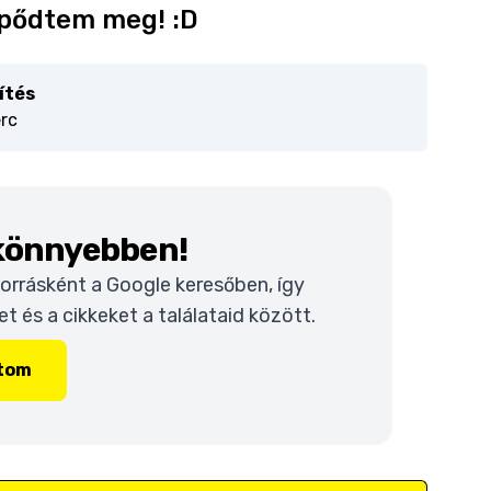
epődtem meg! :D
ítés
erc
 könnyebben!
 forrásként a Google keresőben, így
 és a cikkeket a találataid között.
ítom