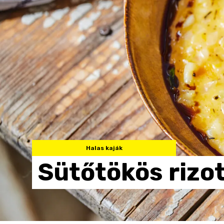
Halas kaják
Sütőtökös
rizo