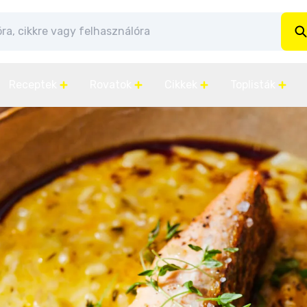
Receptek
Rovatok
Cikkek
Toplisták