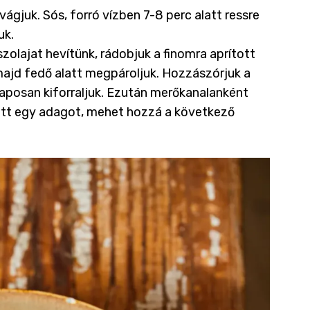
gjuk. Sós, forró vízben 7-8 perc alatt ressre
uk.
olajat hevítünk, rádobjuk a finomra aprított
 majd fedő alatt megpároljuk. Hozzászórjuk a
 alaposan kiforraljuk. Ezután merőkanalanként
ott egy adagot, mehet hozzá a következő