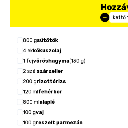
Hozzá
kettő 
800
g
sütőtök
4
ek
kókuszolaj
1
fej
vöröshagyma
(
130 g
)
2
szál
szárzeller
200
g
rizottórizs
120
ml
fehérbor
800
ml
alaplé
100
g
vaj
100
g
reszelt parmezán