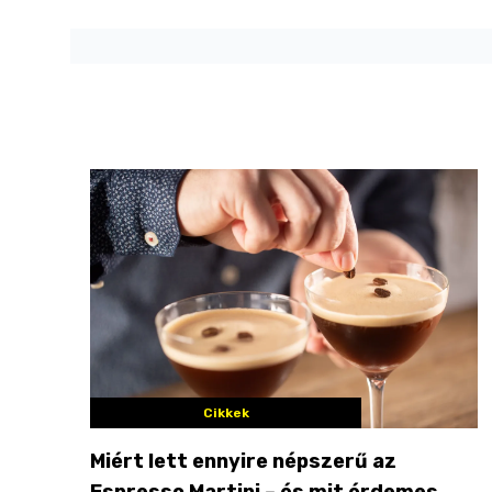
Cikkek
Miért lett ennyire népszerű az
Espresso Martini – és mit érdemes