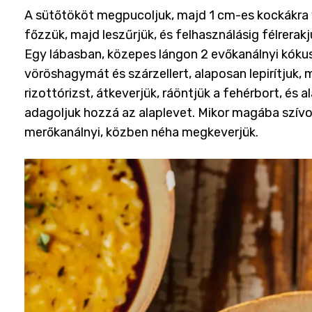
A sütőtököt megpucoljuk, majd 1 cm-es kockákra vá
főzzük, majd leszűrjük, és felhasználásig félrerakj
Egy lábasban, közepes lángon 2 evőkanálnyi kókusz
vöröshagymát és szárzellert, alaposan lepirítjuk,
rizottórizst, átkeverjük, ráöntjük a fehérbort, és
adagoljuk hozzá az alaplevet. Mikor magába szív
merőkanálnyi, közben néha megkeverjük.