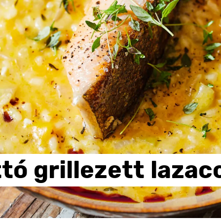
ttó
grillezett
lazac