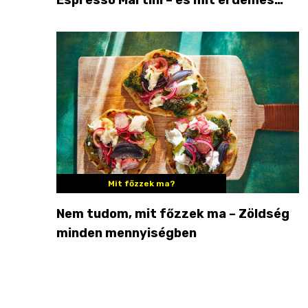
enni mellé?
Mit főzzek ma?
Nem tudom, mit főzzek ma – Zöldség
minden mennyiségben