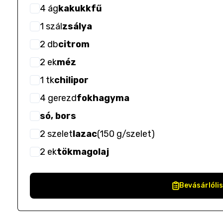
4
ág
kakukkfű
1
szál
zsálya
2
db
citrom
2
ek
méz
1
tk
chilipor
4
gerezd
fokhagyma
só, bors
2
szelet
lazac
(
150 g/szelet
)
2
ek
tökmagolaj
Bevásárlóli