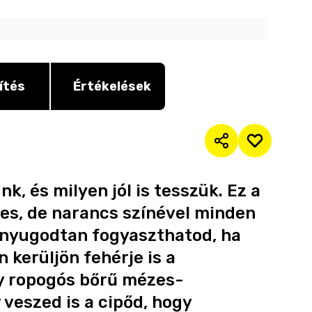
ítés
Értékelések
k, és milyen jól is tesszük. Ez a
s, de narancs színével minden
s nyugodtan fogyaszthatod, ha
 kerüljön fehérje is a
gy ropogós bőrű mézes-
veszed is a cipőd, hogy