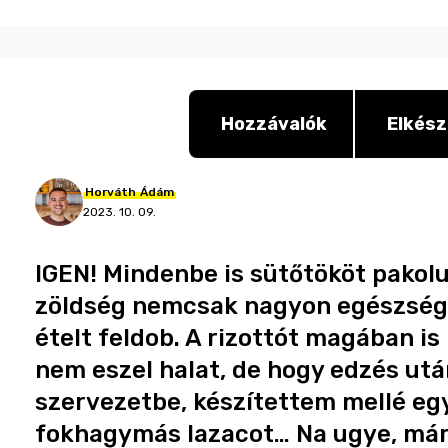
Hozzávalók
Elkész
Horváth
Ádám
2023. 10. 09.
IGEN! Mindenbe is sütőtököt pakolun
zöldség nemcsak nagyon egészsége
ételt feldob. A rizottót magában i
nem eszel halat, de hogy edzés után
szervezetbe, készítettem mellé e
fokhagymás lazacot… Na ugye, már 