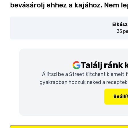
bevásárolj ehhez a kajához. Nem l
Elkész
35 p
Találj ránk
Állítsd be a Street Kitchent kiemelt
gyakrabban hozzuk neked a recepteket
Beáll