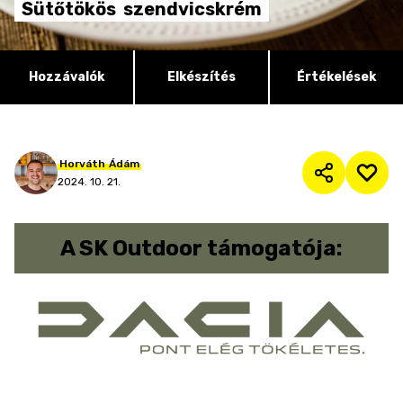
Sütőtökös
szendvicskrém
Hozzávalók
Elkészítés
Értékelések
Horváth
Ádám
2024. 10. 21.
A
SK Outdoor
támogatója: