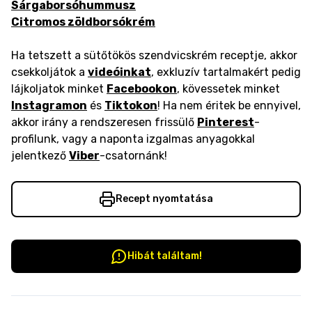
Sárgaborsóhummusz
Citromos zöldborsókrém
Ha tetszett a sütőtökös szendvicskrém receptje, akkor
csekkoljátok a
videóinkat
, exkluzív tartalmakért pedig
lájkoljatok minket
Facebookon
, kövessetek minket
Instagramon
és
Tiktokon
! Ha nem éritek be ennyivel,
akkor irány a rendszeresen frissülő
Pinterest
-
profilunk, vagy a naponta izgalmas anyagokkal
jelentkező
Viber
-csatornánk!
Recept nyomtatása
Hibát találtam!