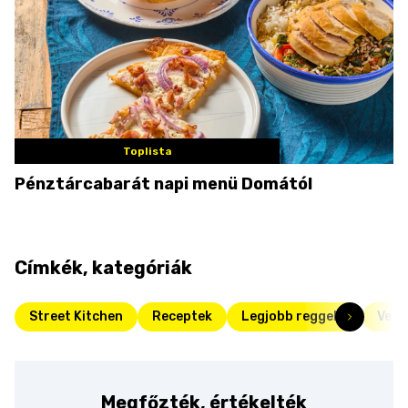
Toplista
Pénztárcabarát napi menü Domától
Címkék, kategóriák
Street Kitchen
Receptek
Legjobb reggelik
Vend
Megfőzték, értékelték