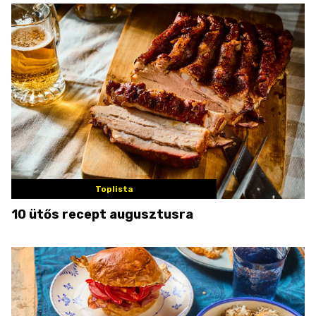
Toplista
10 ütős recept augusztusra