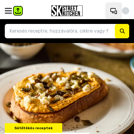
Sütőtökös receptek