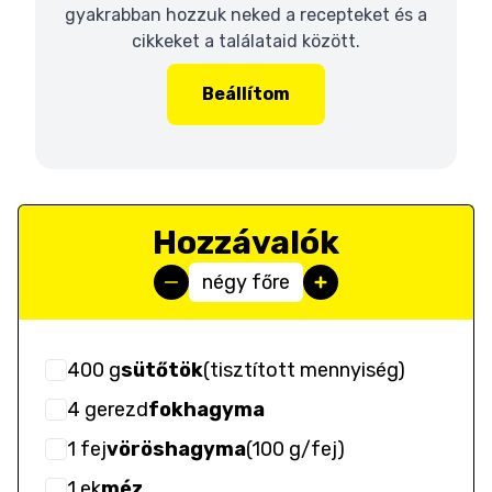
gyakrabban hozzuk neked a recepteket és a
cikkeket a találataid között.
Beállítom
Hozzávalók
négy főre
400
g
sütőtök
(
tisztított mennyiség
)
4
gerezd
fokhagyma
1
fej
vöröshagyma
(
100 g/fej
)
1
ek
méz