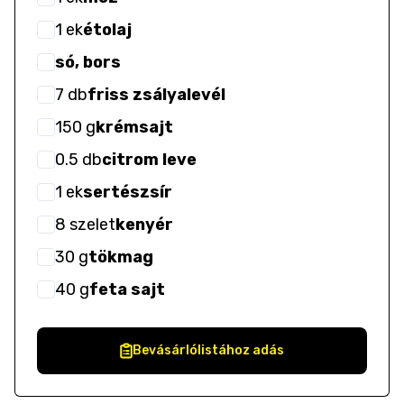
1
ek
étolaj
só, bors
7
db
friss zsályalevél
150
g
krémsajt
0.5
db
citrom leve
1
ek
sertészsír
8
szelet
kenyér
30
g
tökmag
40
g
feta sajt
Bevásárlólistához adás