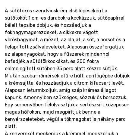
A sütőtökös szendvicskrém első lépéseként a
sütőtököt 1 cm-es darabokra kockázzuk, sütőpapírral
bélelt tepsibe dobjuk, és hozzáadjuk a
fokhagymagerezdeket, a cikkekre vágott
vöröshagymát, a mézet, az olajat, a sót, a borsot és a
felaprított zsályaleveleket. Alaposan összeforgatjuk
az alapanyagokat, hogy a fűszerek mindenhol
befedjék a sütőtökkockákat, és 200 fokra
előmelegített sütőben 35 perc alatt készre sütjük.
Miután szoba-hőmérsékletűre hűlt, aprítógépbe dobjuk
a krémsajttal és hozzáadjuk a citrom kifacsart levét.
Alaposan leturmixoljuk, amíg szép krémes állagot
kapunk. Amennyiben szükséges, sózzuk és borsozzuk.
Egy serpenyőben felolvasztjuk a sertészsírt közepesen
magas hőfokon, majd megpirítjuk benne a
kenyérszeleteket, végül a tökmagokat is néhány perc
alatt.
A kenyereket megkenjük a krémmel, megszórjuk a