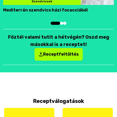
Szendvicsek
Mediterrán szendvics házi focacciából
F
Főztél valami tutit a hétvégén? Oszd meg
másokkal is a receptet!
Receptfeltöltés
Receptválogatások