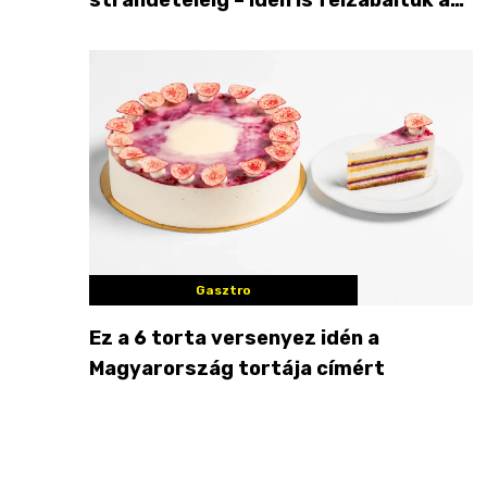
Balaton déli partját
Gasztro
Ez a 6 torta versenyez idén a
Magyarország tortája címért