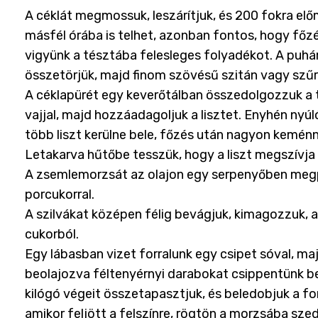
A céklát megmossuk, leszárítjuk, és 200 fokra elő
másfél órába is telhet, azonban fontos, hogy főz
vigyünk a tésztába felesleges folyadékot. A puhá
összetörjük, majd finom szövésű szitán vagy szűrő
A céklapürét egy keverőtálban összedolgozzuk a tojá
vajjal, majd hozzáadagoljuk a lisztet. Enyhén nyú
több liszt kerülne bele, főzés után nagyon keménn
Letakarva hűtőbe tesszük, hogy a liszt megszívja
A zsemlemorzsát az olajon egy serpenyőben megpir
porcukorral.
A szilvákat középen félig bevágjuk, kimagozzuk, a
cukorból.
Egy lábasban vizet forralunk egy csipet sóval, ma
beolajozva féltenyérnyi darabokat csippentünk bel
kilógó végeit összetapasztjuk, és beledobjuk a fo
amikor feljött a felszínre, rögtön a morzsába szed