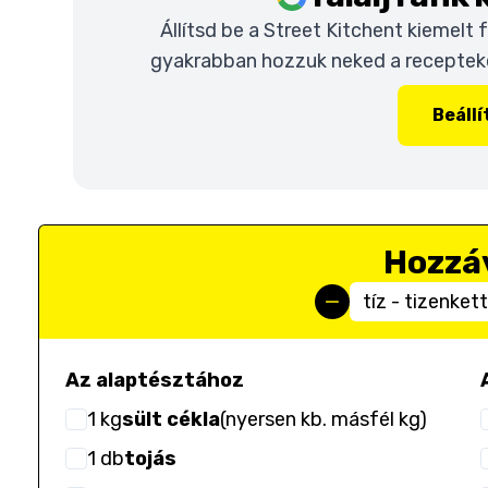
Állítsd be a Street Kitchent kiemelt
gyakrabban hozzuk neked a recepteket
Beáll
Hozzá
tíz - tizenke
Az alaptésztához
1
kg
sült cékla
(
nyersen kb. másfél kg
)
1
db
tojás