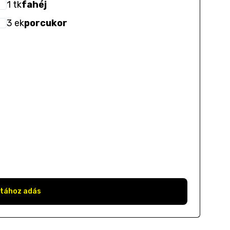
1
tk
fahéj
3
ek
porcukor
stához adás