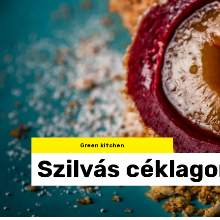
Green kitchen
Szilvás
céklag