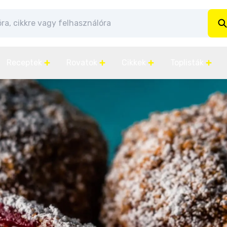
Receptek
Rovatok
Cikkek
Toplisták