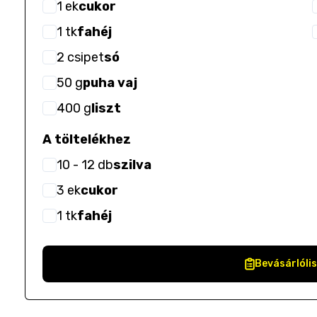
1
ek
cukor
1
tk
fahéj
2
csipet
só
50
g
puha vaj
400
g
liszt
A töltelékhez
10
- 12
db
szilva
3
ek
cukor
1
tk
fahéj
Bevásárlóli