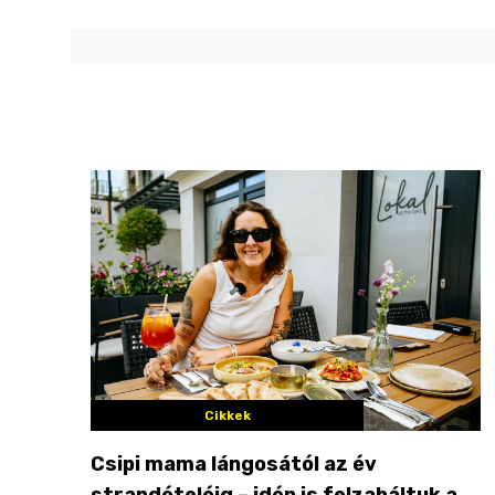
Cikkek
Csipi mama lángosától az év
strandételéig – idén is felzabáltuk a