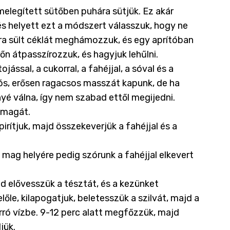
melegített sütőben puhára sütjük. Ez akár
és helyett ezt a módszert válasszuk, hogy ne
ra sült céklát meghámozzuk, és egy aprítóban
n átpasszírozzuk, és hagyjuk lehűlni.
ssal, a cukorral, a fahéjjal, a sóval és a
lós, erősen ragacsos masszát kapunk, de ha
yé válna, így nem szabad ettől megijedni.
 magát.
ítjuk, majd összekeverjük a fahéjjal és a
 mag helyére pedig szórunk a fahéjjal elkevert
jd elővesszük a tésztát, és a kezünket
őle, kilapogatjuk, beletesszük a szilvát, majd a
rró vízbe. 9-12 perc alatt megfőzzük, majd
jük.