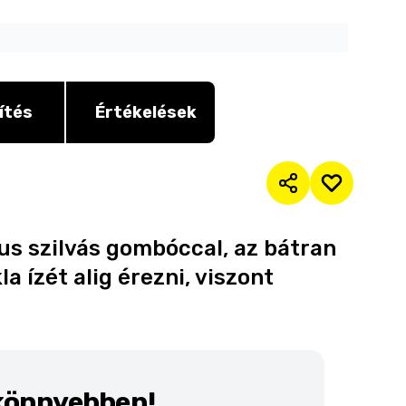
ítés
Értékelések
kus szilvás gombóccal, az bátran
la ízét alig érezni, viszont
 könnyebben!