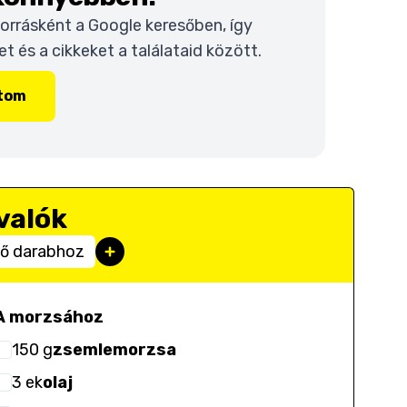
 forrásként a Google keresőben, így
 és a cikkeket a találataid között.
ítom
valók
ttő darabhoz
A morzsához
150
g
zsemlemorzsa
3
ek
olaj