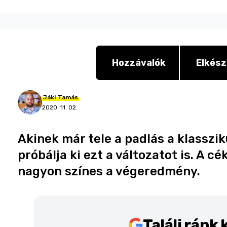
Hozzávalók
Elkész
Jáki
Tamás
2020. 11. 02.
Akinek már tele a padlás a klasszi
próbálja ki ezt a változatot is. A cék
nagyon színes a végeredmény.
Találj ránk