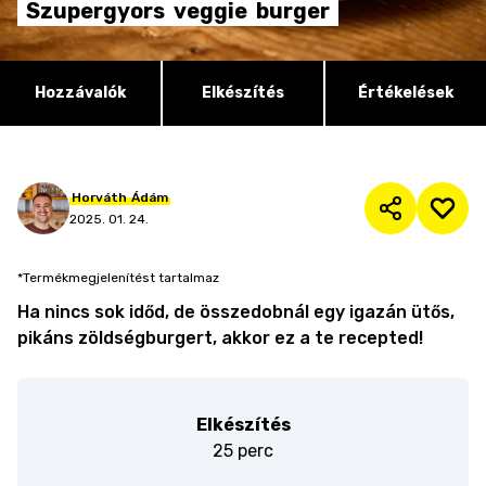
Szupergyors
veggie
burger
Hozzávalók
Elkészítés
Értékelések
Horváth
Ádám
2025. 01. 24.
*Termékmegjelenítést tartalmaz
Ha nincs sok időd, de összedobnál egy igazán ütős,
pikáns zöldségburgert, akkor ez a te recepted!
Elkészítés
25 perc