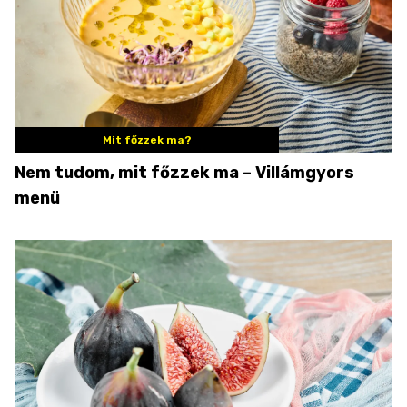
Mit főzzek ma?
Nem tudom, mit főzzek ma – Villámgyors
menü