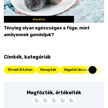
Gasztro
Tényleg olyan egészséges a füge, mint
amilyennek gondoljuk?
Címkék, kategóriák
Street Kitchen
Receptek
Vegetáriánus ételek
H
Megfőzték, értékelték