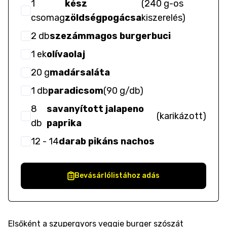
1
kész
(
240 g-os
csomag
zöldségpogácsa
kiszerelés
)
2
db
szezámmagos burgerbuci
1
ek
olívaolaj
20
g
madársaláta
1
db
paradicsom
(
90 g/db
)
8
savanyított jalapeno
(
karikázott
)
db
paprika
12
- 14
darab pikáns nachos
Bevásárlólistához adás
Elsőként a szupergyors veggie burger szószát