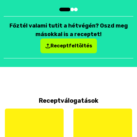
Főztél valami tutit a hétvégén? Oszd meg
másokkal is a receptet!
Receptfeltöltés
Receptválogatások