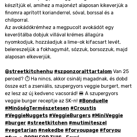
készítjük el, amihez a majonézt alaposan kikeverjük a
finomra aprított korianderrel, sóval, borssal és a
chiliporral.
Az avokádókrémhez a megpucolt avokádót egy
keverőtálba dobjuk villával krémes állagúra
nyomkodjuk, hozzáadjuk a lime-ok kifacsart levét,
belereszeljük a fokhagymát, sózzuk, borsozzuk, majd
alaposan elkeverjük.
@streetkitchenhu
#szponzoralttartalom
Van 25
perced? ⏱ Ha nincs, akkor csinálj magadnak, és dobd
össze ezt a zseniális, szupergyors veggie burgert, mert
ez lesz az új kedvenc vacsorád! 🍔 A szupergyors
veggie burger receptje az SK-n!
#Bonduelle
#MinőségTermészetesen
#Croustis
#VeggieNuggets
#VeggieBurgers
#MiniVeggie
#burger
#streetkitchen
#mutimiteszel
#vegetarian
#nekedbe
#foryoupage
#foryou