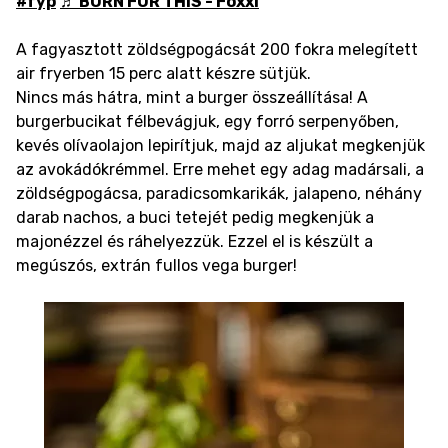
#fyp
♬ BORN FOR THIS - Foxxi
A fagyasztott zöldségpogácsát 200 fokra melegített
air fryerben 15 perc alatt készre sütjük.
Nincs más hátra, mint a burger összeállítása! A
burgerbucikat félbevágjuk, egy forró serpenyőben,
kevés olívaolajon lepirítjuk, majd az aljukat megkenjük
az avokádókrémmel. Erre mehet egy adag madársali, a
zöldségpogácsa, paradicsomkarikák, jalapeno, néhány
darab nachos, a buci tetejét pedig megkenjük a
majonézzel és ráhelyezzük. Ezzel el is készült a
megúszós, extrán fullos vega burger!