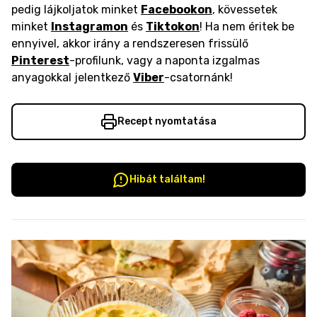
pedig lájkoljatok minket
Facebookon
, kövessetek
minket
Instagramon
és
Tiktokon
! Ha nem éritek be
ennyivel, akkor irány a rendszeresen frissülő
Pinterest
-profilunk, vagy a naponta izgalmas
anyagokkal jelentkező
Viber
-csatornánk!
Recept nyomtatása
Hibát találtam!