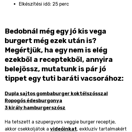
Elkészítési idő: 25 perc
Bedobnál még egy jó kis vega
burgert még ezek után is?
Megértjük, ha egy nem is elég
ezekből a receptekből, annyira
belejössz, mutatunk is pár jó
tippet egy tuti baráti vacsorához:
Dupla sajtos gombaburger koktélszósszal
Ropogós édesburgonya
3 király hamburgerszósz
Ha tetszett a szupergyors veggie burger receptje,
akkor csekkoljátok a
videóinkat
, exkluzív tartalmakért