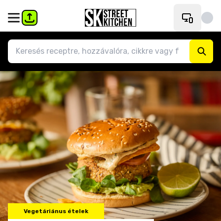
Vegetáriánus ételek