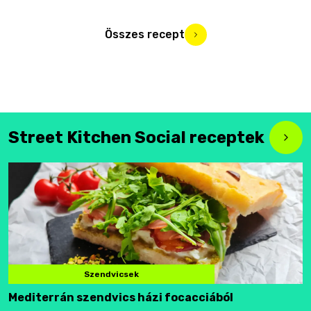
Összes recept
Street Kitchen Social receptek
Szendvicsek
Mediterrán szendvics házi focacciából
F