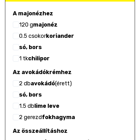
A majonézhez
120
g
majonéz
0.5
csokor
koriander
só, bors
1
tk
chilipor
Az avokádókrémhez
2
db
avokádó
(
érett
)
só, bors
1.5
db
lime leve
2
gerezd
fokhagyma
Az összeállításhoz