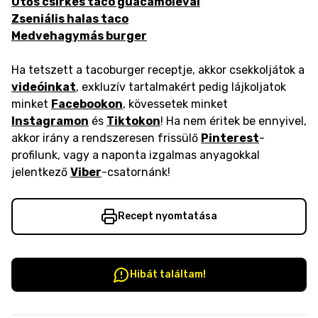
Ütős csirkés taco guacamoléval
Zseniális halas taco
Medvehagymás burger
Ha tetszett a tacoburger receptje, akkor csekkoljátok a
videóinkat
, exkluzív tartalmakért pedig lájkoljatok
minket
Facebookon
, kövessetek minket
Instagramon
és
Tiktokon
! Ha nem éritek be ennyivel,
akkor irány a rendszeresen frissülő
Pinterest
-
profilunk, vagy a naponta izgalmas anyagokkal
jelentkező
Viber
-csatornánk!
Recept nyomtatása
Hibát találtam!