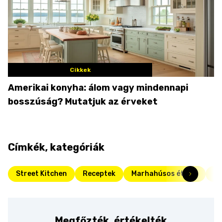
Cikkek
Amerikai konyha: álom vagy mindennapi
bosszúság? Mutatjuk az érveket
Címkék, kategóriák
Street Kitchen
Receptek
Marhahúsos ételek
Da
Megfőzték, értékelték