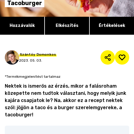
Tacoburger
Hozzávalók
Elkészítés
Értékelések
Szántóy
Domonkos
2023. 05. 03.
*Termékmegjelenítést tartalmaz
Nektek is ismerős az érzés, mikor a falásroham
közepette nem tudtok választani, hogy melyik junk
kajára csapjatok le? Na, akkor ez a recept nektek
szól: jöjjön a taco és a burger szerelemgyereke, a
tacoburger!