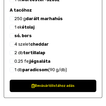
A tacóhoz
250
g
darált marhahús
1
ek
étolaj
só, bors
4
szelet
cheddar
2
db
tortillalap
0.25
fej
jégsaláta
1
db
paradicsom
(
90 g/db
)
Bevásárlólistához adás