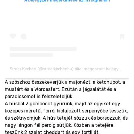
Street Kitchen (@streetkitchenhu) által megosztott bejegyzés
A szószhoz összekeverjük a majonézt, a ketchupot, a
mustárt és a Worcestert. Ezután a jégsalátát és a
paradicsomot is felszeleteljük.
A húsból 2 gombócot gyúrunk, majd az egyiket egy
közepes méretű, forró, kiolajozott serpenyőbe tesszük,
és szétnyomjuk. A hús tetejét sózzuk és borsozzuk, és
nagy lángon fél percig sütjük. Közben a tetejére
teszünk 2 szelet cheddart és egy tortillát,