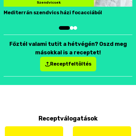
Szendvicsek
Mediterrán szendvics házi focacciából
F
Főztél valami tutit a hétvégén? Oszd meg
másokkal is a receptet!
Receptfeltöltés
Receptválogatások