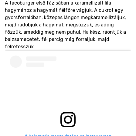
A tacoburger első fázisában a karamellizált lila
hagymához a hagymát félfőre vágjuk. A cukrot egy
gyorsforralóban, közepes lángon megkaramellizáljuk,
majd rádobjuk a hagymát, megsózzuk, és addig
főzzük, ameddig meg nem puhul. Ha kész, ráöntjük a
balzsamecetet, fél percig még forraljuk, majd
félretesszük.
A bejegyzés megtekintése az Instagramon