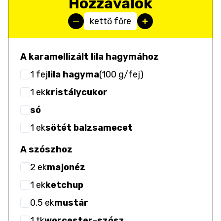
Hozzávalók
kettő főre
A karamellizált lila hagymához
1
fej
lila hagyma
(
100 g/fej
)
1
ek
kristálycukor
só
1
ek
sötét balzsamecet
A szószhoz
2
ek
majonéz
1
ek
ketchup
0.5
ek
mustár
1
tk
worcester-szósz