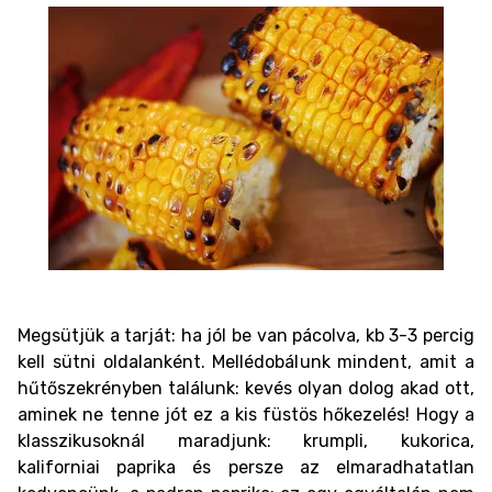
Megsütjük a tarját: ha jól be van pácolva, kb 3-3 percig
kell sütni oldalanként. Mellédobálunk mindent, amit a
hűtőszekrényben találunk: kevés olyan dolog akad ott,
aminek ne tenne jót ez a kis füstös hőkezelés! Hogy a
klasszikusoknál maradjunk: krumpli, kukorica,
kaliforniai paprika és persze az elmaradhatatlan