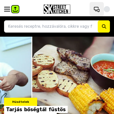
Húsételek
Tarjás
bőségtál
füstös