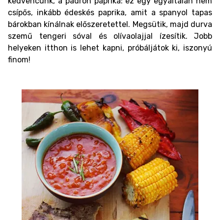
kedvencünk, a padron paprika: ez egy egyáltalán nem
csípős, inkább édeskés paprika, amit a spanyol tapas
bárokban kínálnak előszeretettel. Megsütik, majd durva
szemű tengeri sóval és olívaolajjal ízesítik. Jobb
helyeken itthon is lehet kapni, próbáljátok ki, iszonyú
finom!