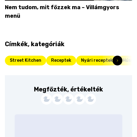
Nem tudom, mit főzzek ma – Villámgyors
menü
Címkék, kategóriák
Street Kitchen
Receptek
Nyári receptek
Húséte
Megfőzték, értékelték