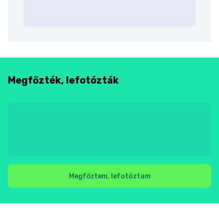
Megfőzték, lefotózták
Megfőztem, lefotóztam