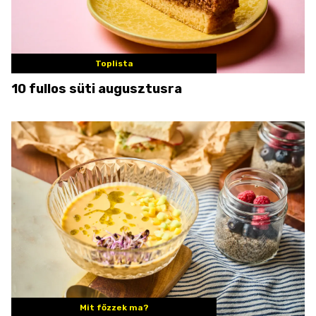
Toplista
10 fullos süti augusztusra
Mit főzzek ma?