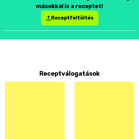
másokkal is a receptet!
Receptfeltöltés
Receptválogatások