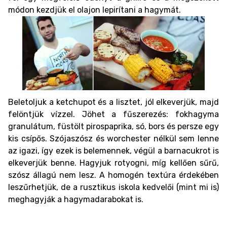
módon kezdjük el olajon lepirítani a hagymát.
Beletoljuk a ketchupot és a lisztet, jól elkeverjük, majd
felöntjük vízzel. Jöhet a fűszerezés: fokhagyma
granulátum, füstölt pirospaprika, só, bors és persze egy
kis csípős. Szójaszósz és worchester nélkül sem lenne
az igazi, így ezek is belemennek, végül a barnacukrot is
elkeverjük benne. Hagyjuk rotyogni, míg kellően sűrű,
szósz állagú nem lesz. A homogén textúra érdekében
leszűrhetjük, de a rusztikus iskola kedvelői (mint mi is)
meghagyják a hagymadarabokat is.