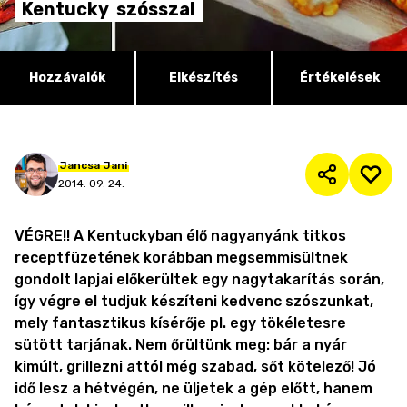
Kentucky
szósszal
Hozzávalók
Elkészítés
Értékelések
Jancsa
Jani
2014. 09. 24.
VÉGRE!! A Kentuckyban élő nagyanyánk titkos
receptfüzetének korábban megsemmisültnek
gondolt lapjai előkerültek egy nagytakarítás során,
így végre el tudjuk készíteni kedvenc szószunkat,
mely fantasztikus kísérője pl. egy tökéletesre
sütött tarjának. Nem őrültünk meg: bár a nyár
kimúlt, grillezni attól még szabad, sőt kötelező! Jó
idő lesz a hétvégén, ne üljetek a gép előtt, hanem