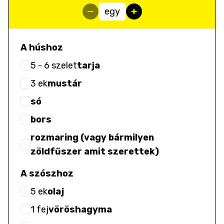
egy
A húshoz
5
- 6
szelet
tarja
3
ek
mustár
só
bors
rozmaring (vagy bármilyen
zöldfűszer amit szerettek)
A szószhoz
5
ek
olaj
1
fej
vöröshagyma