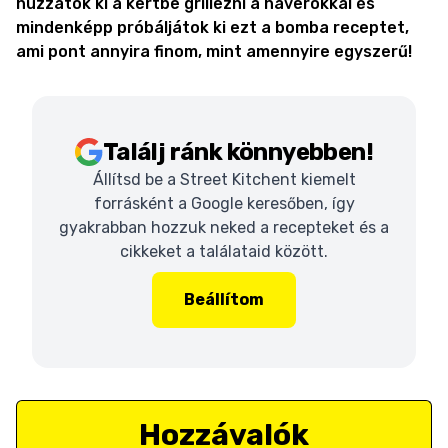
húzzatok ki a kertbe grillezni a haverokkal és
mindenképp próbáljátok ki ezt a bomba receptet,
ami pont annyira finom, mint amennyire egyszerű!
Találj ránk könnyebben!
Állítsd be a Street Kitchent kiemelt
forrásként a Google keresőben, így
gyakrabban hozzuk neked a recepteket és a
cikkeket a találataid között.
Beállítom
Hozzávalók