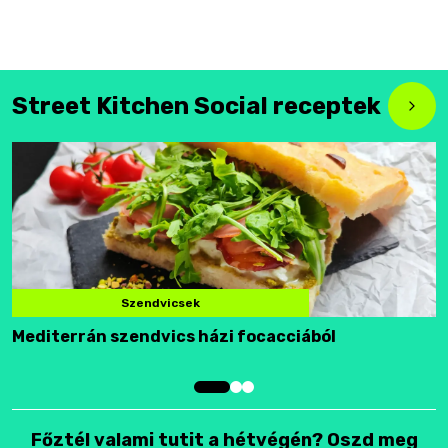
Street Kitchen Social receptek
Szendvicsek
Mediterrán szendvics házi focacciából
F
Főztél valami tutit a hétvégén? Oszd meg