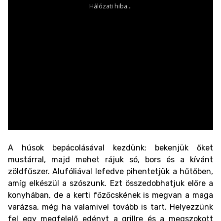
A húsok bepácolásával kezdünk: bekenjük őket
mustárral, majd mehet rájuk só, bors és a kívánt
zöldfűszer. Alufóliával lefedve pihentetjük a hűtőben,
amíg elkészül a szószunk. Ezt összedobhatjuk előre a
konyhában, de a kerti főzőcskének is megvan a maga
varázsa, még ha valamivel tovább is tart. Helyezzünk
fel egy megfelelő edényt a grillre és a megszokott