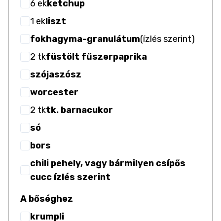
6
ek
ketchup
1
ek
liszt
fokhagyma-granulátum
(
ízlés szerint
)
2
tk
füstölt fűszerpaprika
szójaszósz
worcester
2
tk
tk. barnacukor
só
bors
chili pehely, vagy bármilyen csípős
cucc ízlés szerint
A bőséghez
krumpli