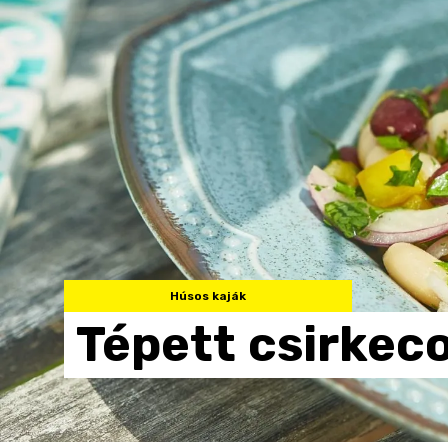
Húsos kaják
Tépett
csirkec