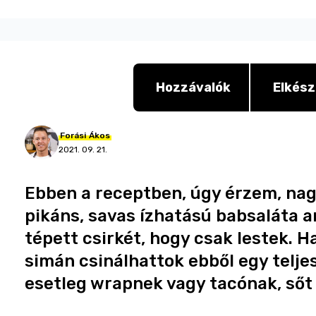
Hozzávalók
Elkész
Forási
Ákos
2021. 09. 21.
Ebben a receptben, úgy érzem, na
pikáns, savas ízhatású babsaláta an
tépett csirkét, hogy csak lestek. H
simán csinálhattok ebből egy telje
esetleg wrapnek vagy tacónak, sőt