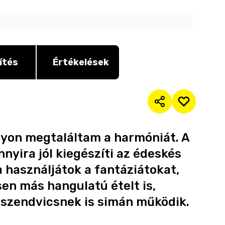
ítés
Értékelések
gyon megtaláltam a harmóniát. A
nyira jól kiegészíti az édeskés
a használjátok a fantáziátokat,
sen más hangulatú ételt is,
 szendvicsnek is simán működik.