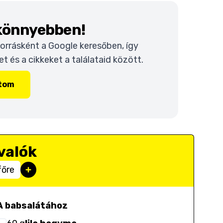
 könnyebben!
 forrásként a Google keresőben, így
 és a cikkeket a találataid között.
ítom
valók
főre
A babsalátához