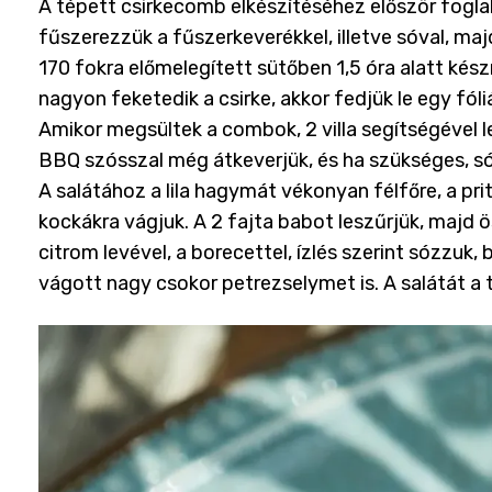
A tépett csirkecomb elkészítéséhez először fogla
fűszerezzük a fűszerkeverékkel, illetve sóval, m
170 fokra előmelegített sütőben 1,5 óra alatt kész
nagyon feketedik a csirke, akkor fedjük le egy fóli
Amikor megsültek a combok, 2 villa segítségével l
BBQ szósszal még átkeverjük, és ha szükséges, só
A salátához a lila hagymát vékonyan félfőre, a pri
kockákra vágjuk. A 2 fajta babot leszűrjük, majd ö
citrom levével, a borecettel, ízlés szerint sózzuk
vágott nagy csokor petrezselymet is. A salátát a