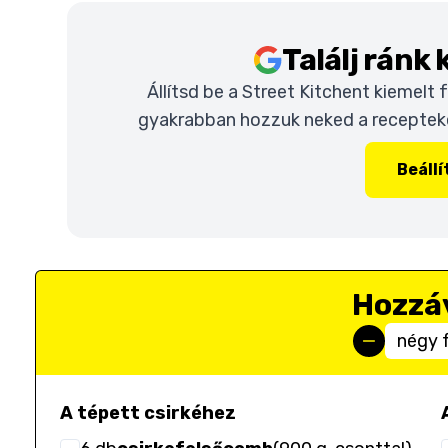
Találj ránk
Állítsd be a Street Kitchent kiemelt
gyakrabban hozzuk neked a recepteket
Beáll
Hozzá
négy 
A tépett csirkéhez