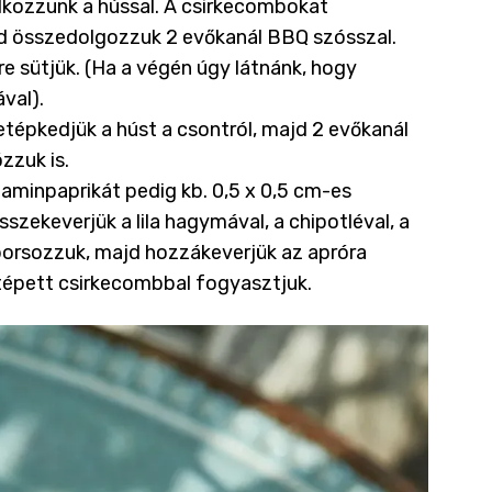
lkozzunk a hússal. A csirkecombokat
ajd összedolgozzuk 2 evőkanál BBQ szósszal.
re sütjük. (Ha a végén úgy látnánk, hogy
ával).
etépkedjük a húst a csontról, majd 2 evőkanál
zzuk is.
taminpaprikát pedig kb. 0,5 x 0,5 cm-es
sszekeverjük a lila hagymával, a chipotléval, a
, borsozzuk, majd hozzákeverjük az apróra
 tépett csirkecombbal fogyasztjuk.