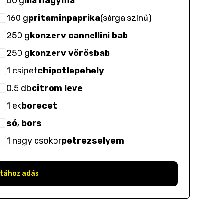
60
g
lila hagyma
160
g
pritaminpaprika
(
sárga színű
)
250
g
konzerv cannellini bab
250
g
konzerv vörösbab
1
csipet
chipotlepehely
0.5
db
citrom leve
1
ek
borecet
só, bors
1
nagy csokor
petrezselyem
stához adás