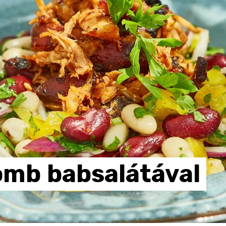
omb
babsalátával