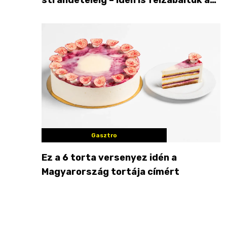
Balaton déli partját
Gasztro
Ez a 6 torta versenyez idén a
Magyarország tortája címért