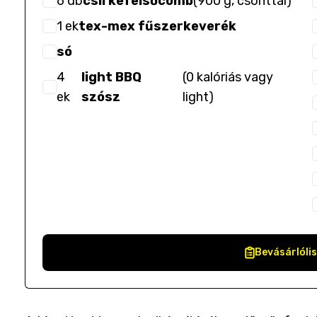
6
db
csirkefelsőcomb
(
900 g, csonttal
)
1
ek
tex-mex fűszerkeverék
só
4
light BBQ
(
0 kalóriás vagy
ek
szósz
light
)
Bevásárlóli