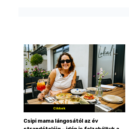
Cikkek
Csipi mama lángosától az év
strandételéig – idén is felzabáltuk a