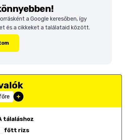
 könnyebben!
 forrásként a Google keresőben, így
 és a cikkeket a találataid között.
ítom
valók
főre
A tálaláshoz
főtt rizs