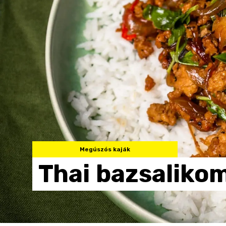
Megúszós kaják
Thai
bazsaliko