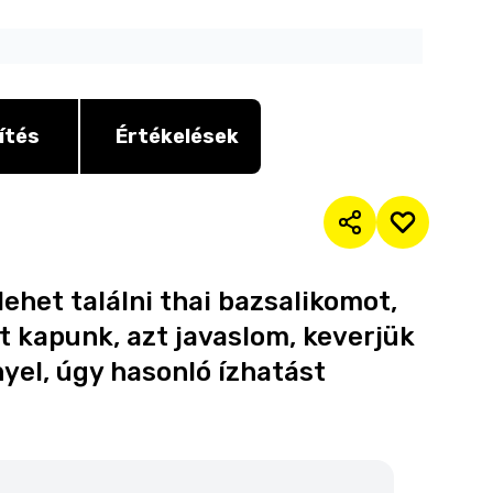
ítés
Értékelések
lehet találni thai bazsalikomot,
t kapunk, azt javaslom, keverjük
yel, úgy hasonló ízhatást