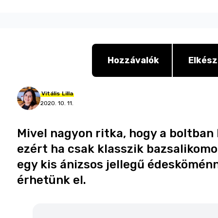
Hozzávalók
Elkész
Vitális
Lilla
2020. 10. 11.
Mivel nagyon ritka, hogy a boltban 
ezért ha csak klasszik bazsalikomo
egy kis ánizsos jellegű édesköménn
érhetünk el.