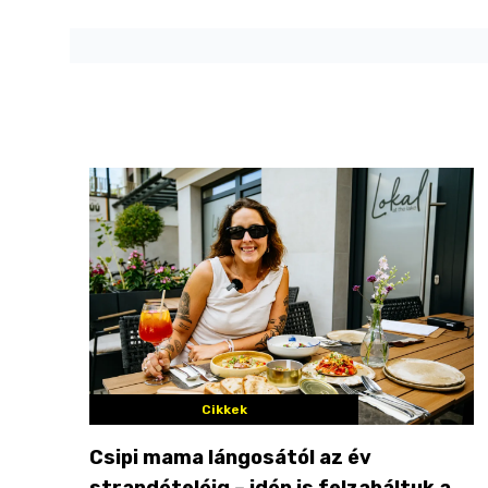
Cikkek
Csipi mama lángosától az év
strandételéig – idén is felzabáltuk a