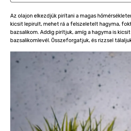
Az olajon elkezdjük pirítani a magas hőmérséklete
kicsit lepirult, mehet rá a felszeletelt hagyma, fo
bazsalikom. Addig pirítjuk, amíg a hagyma is kicsi
bazsalikomlevél. Összeforgatjuk, és rizzsel tálalju