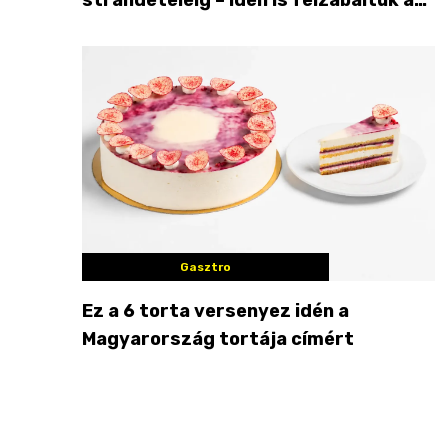
Balaton déli partját
Gasztro
Ez a 6 torta versenyez idén a
Magyarország tortája címért