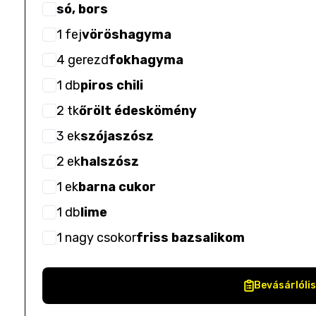
só, bors
1
fej
vöröshagyma
4
gerezd
fokhagyma
1
db
piros chili
2
tk
őrölt édeskömény
3
ek
szójaszósz
2
ek
halszósz
1
ek
barna cukor
1
db
lime
1
nagy csokor
friss bazsalikom
Bevásárlóli