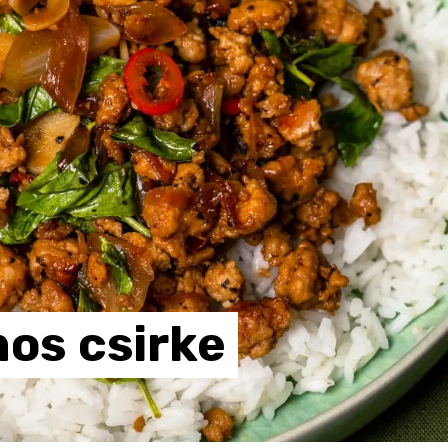
mos
csirke