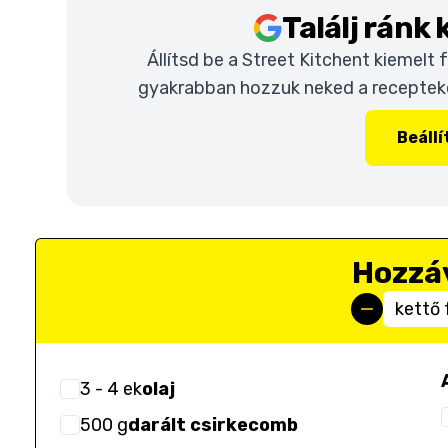
Találj ránk
Állítsd be a Street Kitchent kiemelt
gyakrabban hozzuk neked a recepteket
Beáll
Hozzá
kettő 
3
- 4
ek
olaj
500
g
darált csirkecomb