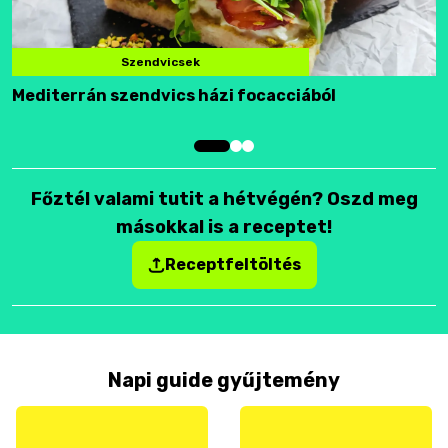
Szendvicsek
Mediterrán szendvics házi focacciából
F
Főztél valami tutit a hétvégén? Oszd meg
másokkal is a receptet!
Receptfeltöltés
Napi guide gyűjtemény