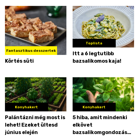
Toplista
Fantasztikus desszertek
Itt a 6 legtutibb
Körtés süti
bazsalikomos kaja!
Konyhakert
Konyhakert
Palántázni még most is
5 hiba, amit mindenki
lehet! Ezeket ültesd
elkövet
június elején
bazsalikomgondozás