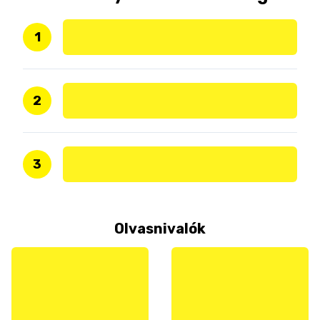
1
2
3
Olvasnivalók