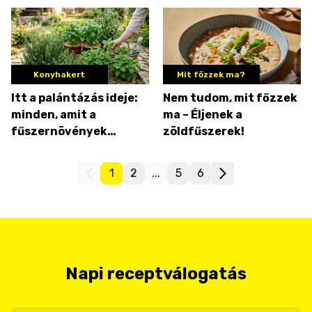
közben
Konyhakert
Mit főzzek ma?
Itt a palántázás ideje:
Nem tudom, mit főzzek
minden, amit a
ma – Éljenek a
fűszernövények
zöldfűszerek!
ültetéséről tudni kell
1
2
...
5
6
Napi receptválogatás