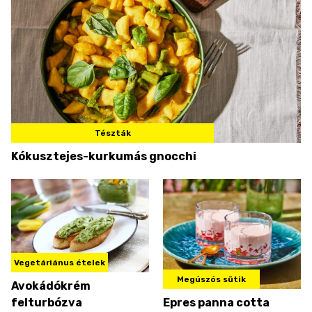
Tészták
Kókusztejes-kurkumás gnocchi
Vegetáriánus ételek
Megúszós sütik
Avokádókrém
felturbózva
Epres panna cotta