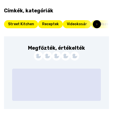
Címkék, kategóriák
Street Kitchen
Receptek
Videokosár
Grillszez
Megfőzték, értékelték