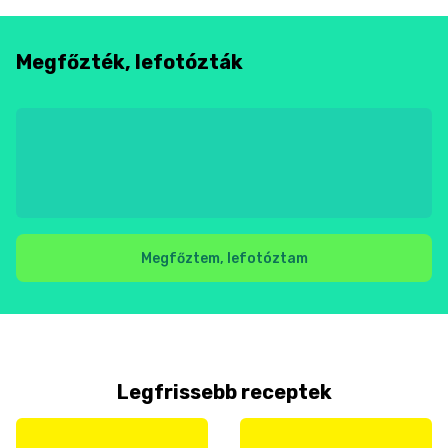
Megfőzték, lefotózták
Megfőztem, lefotóztam
Legfrissebb receptek