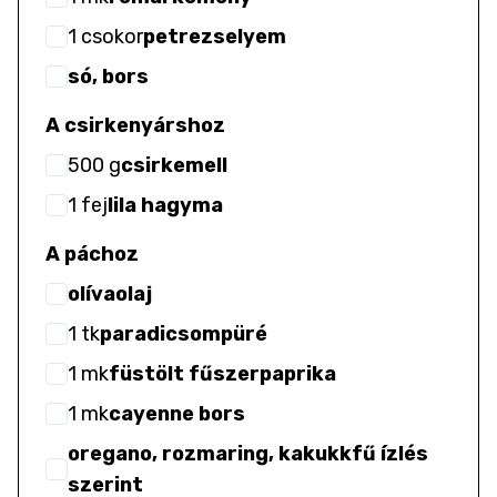
1
csokor
petrezselyem
só, bors
A csirkenyárshoz
500
g
csirkemell
1
fej
lila hagyma
A páchoz
olívaolaj
1
tk
paradicsompüré
1
mk
füstölt fűszerpaprika
1
mk
cayenne bors
oregano, rozmaring, kakukkfű ízlés
szerint