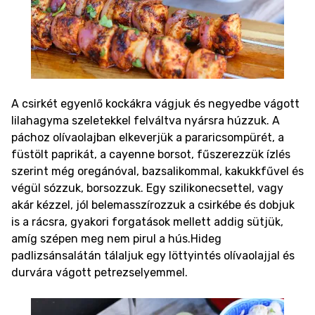
A csirkét egyenlő kockákra vágjuk és negyedbe vágott
lilahagyma szeletekkel felváltva nyársra húzzuk. A
páchoz olívaolajban elkeverjük a pararicsompürét, a
füstölt paprikát, a cayenne borsot, fűszerezzük ízlés
szerint még oregánóval, bazsalikommal, kakukkfűvel és
végül sózzuk, borsozzuk. Egy szilikonecsettel, vagy
akár kézzel, jól belemasszírozzuk a csirkébe és dobjuk
is a rácsra, gyakori forgatások mellett addig sütjük,
amíg szépen meg nem pirul a hús.
Hideg
padlizsánsalátán tálaljuk egy löttyintés olívaolajjal és
durvára vágott petrezselyemmel.