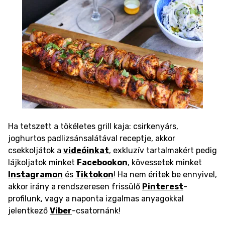
Ha tetszett a tökéletes grill kaja: csirkenyárs,
joghurtos padlizsánsalátával receptje, akkor
csekkoljátok a
videóinkat
, exkluzív tartalmakért pedig
lájkoljatok minket
Facebookon
, kövessetek minket
Instagramon
és
Tiktokon
! Ha nem éritek be ennyivel,
akkor irány a rendszeresen frissülő
Pinterest
-
profilunk, vagy a naponta izgalmas anyagokkal
jelentkező
Viber
-csatornánk!