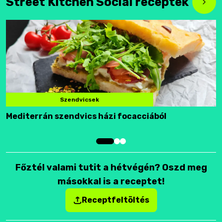
Street Kitchen Social receptek
Szendvicsek
Mediterrán szendvics házi focacciából
F
Főztél valami tutit a hétvégén? Oszd meg
másokkal is a receptet!
Receptfeltöltés