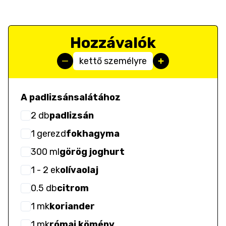
Hozzávalók
kettő személyre
A padlizsánsalátához
2
db
padlizsán
1
gerezd
fokhagyma
300
ml
görög joghurt
1
- 2
ek
olívaolaj
0.5
db
citrom
1
mk
koriander
1
mk
római kömény