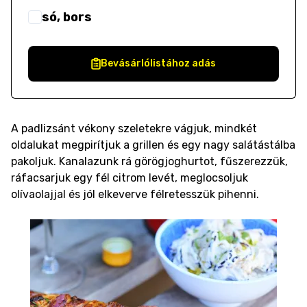
só, bors
Bevásárlólistához adás
A padlizsánt vékony szeletekre vágjuk, mindkét
oldalukat megpirítjuk a grillen és egy nagy salátástálba
pakoljuk. Kanalazunk rá görögjoghurtot, fűszerezzük,
ráfacsarjuk egy fél citrom levét, meglocsoljuk
olívaolajjal és jól elkeverve félretesszük pihenni.