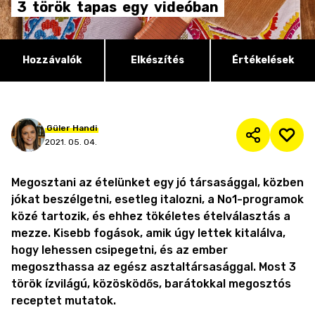
3
török
tapas
egy
videóban
Hozzávalók
Elkészítés
Értékelések
Güler
Handi
2021. 05. 04.
Megosztani az ételünket egy jó társasággal, közben
jókat beszélgetni, esetleg italozni, a No1-programok
közé tartozik, és ehhez tökéletes ételválasztás a
mezze. Kisebb fogások, amik úgy lettek kitalálva,
hogy lehessen csipegetni, és az ember
megoszthassa az egész asztaltársasággal. Most 3
török ízvilágú, közösködős, barátokkal megosztós
receptet mutatok.