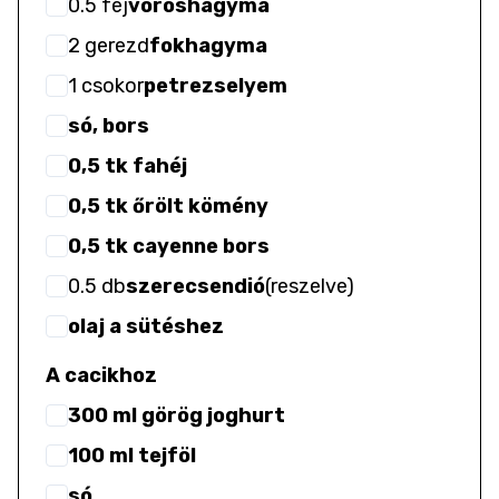
0.5
fej
vöröshagyma
2
gerezd
fokhagyma
1
csokor
petrezselyem
só, bors
0,5 tk fahéj
0,5 tk őrölt kömény
0,5 tk cayenne bors
0.5
db
szerecsendió
(
reszelve
)
olaj a sütéshez
A cacikhoz
300 ml görög joghurt
100 ml tejföl
só