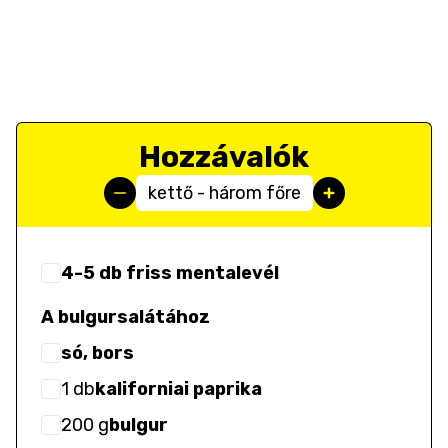
Hozzávalók
kettő - három főre
4-5 db friss mentalevél
A bulgursalátához
só, bors
1
db
kaliforniai paprika
200
g
bulgur