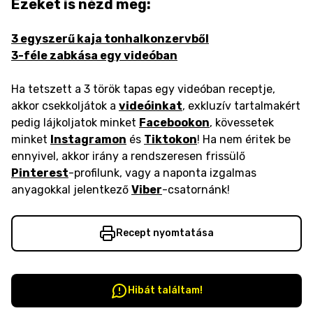
Ezeket is nézd meg:
3 egyszerű kaja tonhalkonzervből
3-féle zabkása egy videóban
Ha tetszett a 3 török tapas egy videóban receptje,
akkor csekkoljátok a
videóinkat
, exkluzív tartalmakért
pedig lájkoljatok minket
Facebookon
, kövessetek
minket
Instagramon
és
Tiktokon
! Ha nem éritek be
ennyivel, akkor irány a rendszeresen frissülő
Pinterest
-profilunk, vagy a naponta izgalmas
anyagokkal jelentkező
Viber
-csatornánk!
Recept nyomtatása
Hibát találtam!