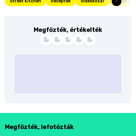
Street Kitchen
Receptek
Videokosár
Török éte
Megfőzték, értékelték
Megfőzték, lefotózták