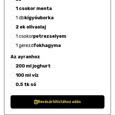
1 csokor menta
1
db
kígyóuborka
2 ek olívaolaj
1
csokor
petrezselyem
1
gerezd
fokhagyma
Az ayranhoz
200 ml joghurt
100 ml víz
0,5 tk só
Bevásárlólistához adás