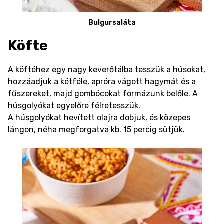
Bulgursaláta
Köfte
A köftéhez egy nagy keverőtálba tesszük a húsokat,
hozzáadjuk a kétféle, apróra vágott hagymát és a
fűszereket, majd gombócokat formázunk belőle. A
húsgolyókat egyelőre félretesszük.
A húsgolyókat hevített olajra dobjuk, és közepes
lángon, néha megforgatva kb. 15 percig sütjük.