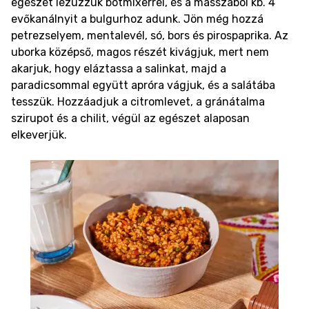
egészet lezúzzuk botmixerrel, és a masszából kb. 4
evőkanálnyit a bulgurhoz adunk. Jön még hozzá
petrezselyem, mentalevél, só, bors és pirospaprika. Az
uborka középső, magos részét kivágjuk, mert nem
akarjuk, hogy eláztassa a salinkat, majd a
paradicsommal együtt apróra vágjuk, és a salátába
tesszük. Hozzáadjuk a citromlevet, a gránátalma
szirupot és a chilit, végül az egészet alaposan
elkeverjük.