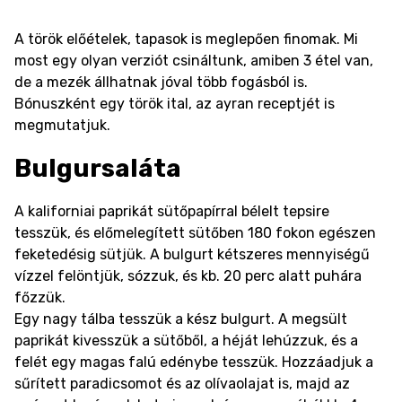
A török előételek, tapasok is meglepően finomak. Mi
most egy olyan verziót csináltunk, amiben 3 étel van,
de a mezék állhatnak jóval több fogásból is.
Bónuszként egy török ital, az ayran receptjét is
megmutatjuk.
Bulgursaláta
A kaliforniai paprikát sütőpapírral bélelt tepsire
tesszük, és előmelegített sütőben 180 fokon egészen
feketedésig sütjük. A bulgurt kétszeres mennyiségű
vízzel felöntjük, sózzuk, és kb. 20 perc alatt puhára
főzzük.
Egy nagy tálba tesszük a kész bulgurt. A megsült
paprikát kivesszük a sütőből, a héját lehúzzuk, és a
felét egy magas falú edénybe tesszük. Hozzáadjuk a
sűrített paradicsomot és az olívaolajat is, majd az