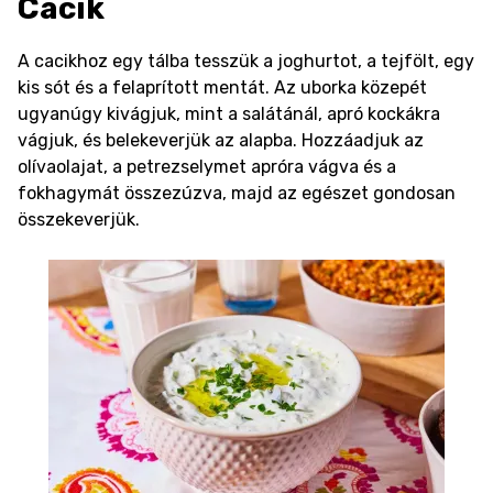
Cacik
A cacikhoz egy tálba tesszük a joghurtot, a tejfölt, egy
kis sót és a felaprított mentát. Az uborka közepét
ugyanúgy kivágjuk, mint a salátánál, apró kockákra
vágjuk, és belekeverjük az alapba. Hozzáadjuk az
olívaolajat, a petrezselymet apróra vágva és a
fokhagymát összezúzva, majd az egészet gondosan
összekeverjük.