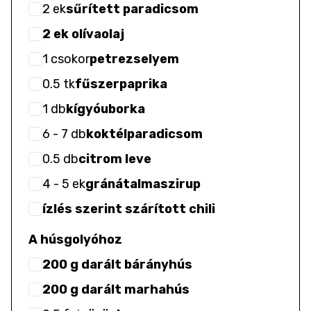
2
ek
sűrített paradicsom
2 ek olívaolaj
1
csokor
petrezselyem
0.5
tk
fűszerpaprika
1
db
kígyóuborka
6
- 7
db
koktélparadicsom
0.5
db
citrom leve
4
- 5
ek
gránátalmaszirup
ízlés szerint szárított chili
A húsgolyóhoz
200 g darált bárányhús
200 g darált marhahús