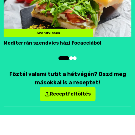
Szendvicsek
Mediterrán szendvics házi focacciából
F
Főztél valami tutit a hétvégén? Oszd meg
másokkal is a receptet!
Receptfeltöltés